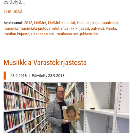
esittelyä.
…
: Helsingin Pasilassa soi marraskuussa – musiikkipal
Lue lisää
Avainsanat:
2018
,
HelMet
,
HelMet-kirjastot
,
Helsinki
,
kirjastopalvelut
,
musiikki
,
musiikkikirjastopalvelut
,
musiikkikirjastot
,
palvelut
,
Pasila
,
Pasilan kirjasto
,
Pasilassa soi
,
Pasilassa soi -juhlaviikko
Musiikkia Varastokirjastosta
23.9.2018
|
Päivitetty 23.9.2018