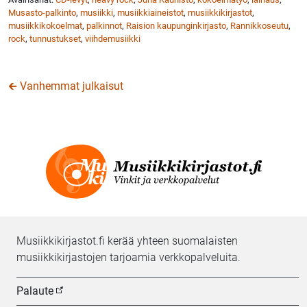
Musasto-palkinto
,
musiikki
,
musiikkiaineistot
,
musiikkikirjastot
,
musiikkikokoelmat
,
palkinnot
,
Raision kaupunginkirjasto
,
Rannikkoseutu
,
rock
,
tunnustukset
,
viihdemusiikki
🡰 Vanhemmat julkaisut
Musiikkikirjastot.fi kerää yhteen suomalaisten
musiikkikirjastojen tarjoamia verkkopalveluita.
Palaute