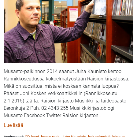
Musasto-palkinnon 2014 saanut Juha Kaunisto kertoo
Rannikkoseudussa kokoelmatyöstään Raision kirjastossa.
Mikä on suosittua, mistä ei koskaan kannata luopua?
Pääset Joni Kosken verkkoartikkeliin (Rannikkoseutu
2.1.2015) täältä. Raision kirjasto Musiikki- ja taideosasto
Eeronkuja 2 Puh. 02 4343 255 Musiikkikirjastoblogi
Musasto Facebook Twitter Raision kirjaston
…
: Juha Kaunisto kertoo Rannikkoseudussa musiikin k
Lue lisää
Avainsanat:
CD-levyt
,
heavy rock
,
Juha Kaunisto
,
kokoelmatyö
,
lainaus
,