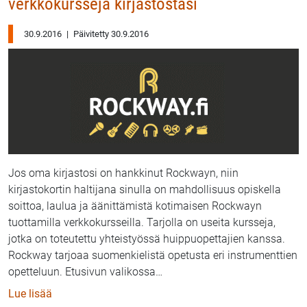
verkkokursseja kirjastostasi
30.9.2016
|
Päivitetty 30.9.2016
Jos oma kirjastosi on hankkinut Rockwayn, niin
kirjastokortin haltijana sinulla on mahdollisuus opiskella
soittoa, laulua ja äänittämistä kotimaisen Rockwayn
tuottamilla verkkokursseilla. Tarjolla on useita kursseja,
jotka on toteutettu yhteistyössä huippuopettajien kanssa.
Rockway tarjoaa suomenkielistä opetusta eri instrumenttien
opetteluun. Etusivun valikossa
…
: Rockway – soitonopetuksen verkkokursseja kirjasto
Lue lisää