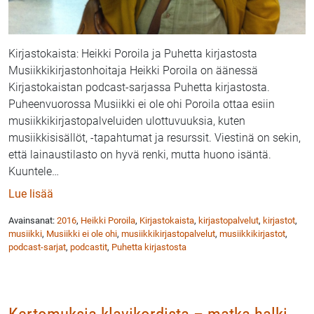
Kirjastokaista: Heikki Poroila ja Puhetta kirjastosta
Musiikkikirjastonhoitaja Heikki Poroila on äänessä
Kirjastokaistan podcast-sarjassa Puhetta kirjastosta.
Puheenvuorossa Musiikki ei ole ohi Poroila ottaa esiin
musiikkikirjastopalveluiden ulottuvuuksia, kuten
musiikkisisällöt, -tapahtumat ja resurssit. Viestinä on sekin,
että lainaustilasto on hyvä renki, mutta huono isäntä.
Kuuntele
…
: Puhetta kirjastosta: Musiikki ei ole ohi, sanoo Heikk
Lue lisää
Avainsanat:
2016
,
Heikki Poroila
,
Kirjastokaista
,
kirjastopalvelut
,
kirjastot
,
musiikki
,
Musiikki ei ole ohi
,
musiikkikirjastopalvelut
,
musiikkikirjastot
,
podcast-sarjat
,
podcastit
,
Puhetta kirjastosta