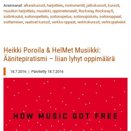
Avainsanat:
alkeiskurssit
,
harjoittelu
,
instrumentit
,
jatkokurssit
,
kurssit
,
musiikin harjoittelu
,
musiikki
,
oppimateriaalit
,
Rockway
,
Rockway.fi
,
soitinkoulut
,
soitonopettelu
,
soitonopetus
,
soitonopiskelu
,
soitonoppaat
,
soittaminen
,
vaativat kurssit
,
verkko-oppaat
,
verkkokurssit
,
verkkopalvelut
Heikki Poroila & HelMet Musiikki:
Äänitepiratismi – liian lyhyt oppimäärä
18.7.2016
|
Päivitetty 18.7.2016