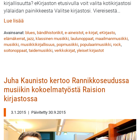
kirjallisuutta? eKirjaston etusivulla voit valita kotikirjastosi
ylälaidan painikkeesta Valitse kirjastosi. Viereisestä
…
: Musiikin eKirjasto uudistui – helppo pääsy bändihist
Lue lisää
Avainsanat:
blues
,
bändihistoriikit
,
e-aineistot
,
e-kirjat
,
eKirjasto
,
elämäkerrat
,
jazz
,
klassinen musiikki
,
laulunoppaat
,
maailmanmusiikki
,
musiikki
,
musiikkikirjallisuus
,
popmusiikki
,
populaarimusiikki
,
rock
,
soitonoppaat
,
taidemusiikki
,
verkkokirjat
,
yleiset kirjastot
Juha Kaunisto kertoo Rannikkoseudussa
musiikin kokoelmatyöstä Raision
kirjastossa
3.1.2015
|
Päivitetty 30.9.2015