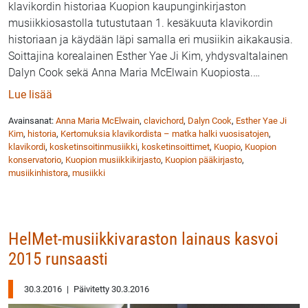
klavikordin historiaa Kuopion kaupunginkirjaston
musiikkiosastolla tutustutaan 1. kesäkuuta klavikordin
historiaan ja käydään läpi samalla eri musiikin aikakausia.
Soittajina korealainen Esther Yae Ji Kim, yhdysvaltalainen
Dalyn Cook sekä Anna Maria McElwain Kuopiosta.
…
: Kertomuksia klavikordista – matka halki vuosisatoj
Lue lisää
Avainsanat:
Anna Maria McElwain
,
clavichord
,
Dalyn Cook
,
Esther Yae Ji
Kim
,
historia
,
Kertomuksia klavikordista – matka halki vuosisatojen
,
klavikordi
,
kosketinsoitinmusiikki
,
kosketinsoittimet
,
Kuopio
,
Kuopion
konservatorio
,
Kuopion musiikkikirjasto
,
Kuopion pääkirjasto
,
musiikinhistora
,
musiikki
HelMet-musiikkivaraston lainaus kasvoi
2015 runsaasti
30.3.2016
|
Päivitetty 30.3.2016