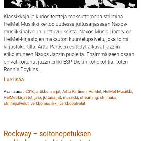
Klassikkoja ja kuriositeetteja maksuttomana striiminä
HelMet Musiikki kertoo uudessa juttusarjassaan Naxos-
musiikkipalvelun ulottuvuuksista. Naxos Music Library on
HelMet-kirjastojen maksuton kuuntelupalvelu, joka toimii
kirjastokortilla. Arttu Partisen esittelyt alkavat jazziin
erikoistuneen Naxos Jazzin puolelta. Ensimmäiseen osaan
on valikoitunut jazzmerkki ESP-Diskin kohokohtia, kuten
Ronnie Boykins
…
: Arttu Partinen ja HelMet Musiikki: Naxos-esittelysa
Lue lisää
Avainsanat:
2016
,
artikkelisarjat
,
Arttu Partinen
,
HelMet
,
HelMet Musiikki
,
HelMet-kirjastot
,
jazz
,
juttusarjat
,
musiikki
,
streaming
,
striimaus
,
striimipalvelut
,
verkkomusiikki
,
verkkopalvelut
Rockway – soitonopetuksen