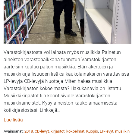
Varastokirjastosta voi lainata myös musiikkia Painetun
aineiston varastopaikkana tunnetun Varastokirjaston
aarteisiin kuuluu paljon musiikkia. Elämäkertojen ja
musiikkikirjallisuuden lisäksi kaukolainaksi on varattavissa
LP-levyjä CD-levyjä Nuotteja Miten hakea musiikkia
Varastokirjaston kokoelmasta? Hakukanavia on listattu
Musiikkikirjastot.fi:n koontisivulle Varastokirjaston
musiikkiaineistot. Kysy aineiston kaukolainaamisesta
kotikirjastostasi. Linkkejä
…
: Musiikkia Varastokirjastosta
Lue lisää
Avainsanat:
2018
,
CD-levyt
,
kirjastot
,
kokoelmat
,
Kuopio
,
LP-levyt
,
musiikin