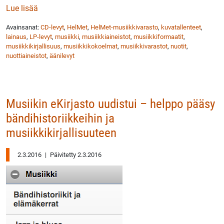
: HelMet-musiikkivaraston lainaus kasvoi 2015 runsa
Lue lisää
Avainsanat:
CD-levyt
,
HelMet
,
HelMet-musiikkivarasto
,
kuvatallenteet
,
lainaus
,
LP-levyt
,
musiikki
,
musiikkiaineistot
,
musiikkiformaatit
,
musiikkikirjallisuus
,
musiikkikokoelmat
,
musiikkivarastot
,
nuotit
,
nuottiaineistot
,
äänilevyt
Musiikin eKirjasto uudistui – helppo pääsy
bändihistoriikkeihin ja
musiikkikirjallisuuteen
2.3.2016
|
Päivitetty 2.3.2016