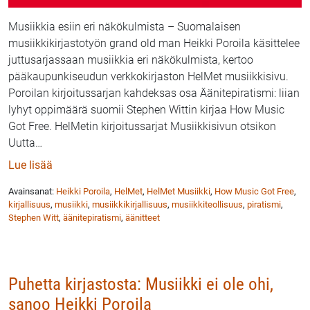
Musiikkia esiin eri näkökulmista – Suomalaisen
musiikkikirjastotyön grand old man Heikki Poroila käsittelee
juttusarjassaan musiikkia eri näkökulmista, kertoo
pääkaupunkiseudun verkkokirjaston HelMet musiikkisivu.
Poroilan kirjoitussarjan kahdeksas osa Äänitepiratismi: liian
lyhyt oppimäärä suomii Stephen Wittin kirjaa How Music
Got Free. HelMetin kirjoitussarjat Musiikkisivun otsikon
Uutta
…
: Heikki Poroila & HelMet Musiikki: Äänitepiratismi –
Lue lisää
Avainsanat:
Heikki Poroila
,
HelMet
,
HelMet Musiikki
,
How Music Got Free
,
kirjallisuus
,
musiikki
,
musiikkikirjallisuus
,
musiikkiteollisuus
,
piratismi
,
Stephen Witt
,
äänitepiratismi
,
äänitteet
Puhetta kirjastosta: Musiikki ei ole ohi,
sanoo Heikki Poroila