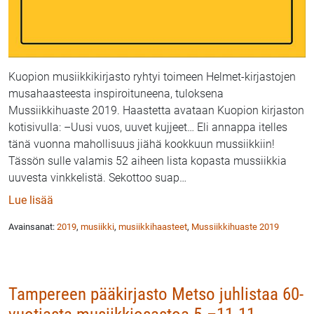
Kuopion musiikkikirjasto ryhtyi toimeen Helmet-kirjastojen
musahaasteesta inspiroituneena, tuloksena
Mussiikkihuaste 2019. Haastetta avataan Kuopion kirjaston
kotisivulla: –Uusi vuos, uuvet kujjeet… Eli annappa itelles
tänä vuonna mahollisuus jiähä kookkuun mussiikkiin!
Tässön sulle valamis 52 aiheen lista kopasta mussiikkia
uuvesta vinkkelistä. Sekottoo suap
…
: Kuopion kaupunginkirjasto – Mussiikkihuaste 2019
Lue lisää
Avainsanat:
2019
,
musiikki
,
musiikkihaasteet
,
Mussiikkihuaste 2019
Tampereen pääkirjasto Metso juhlistaa 60-