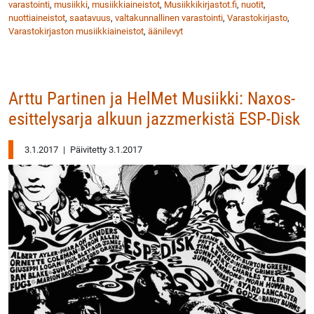
varastointi
,
musiikki
,
musiikkiaineistot
,
Musiikkikirjastot.fi
,
nuotit
,
nuottiaineistot
,
saatavuus
,
valtakunnallinen varastointi
,
Varastokirjasto
,
Varastokirjaston musiikkiaineistot
,
äänilevyt
Arttu Partinen ja HelMet Musiikki: Naxos-
esittelysarja alkuun jazzmerkistä ESP-Disk
3.1.2017
|
Päivitetty 3.1.2017