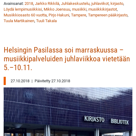
Avainsanat:
2018
,
Jarkko Rikkilä
,
Juhlakeskustelu
,
juhlaviikot
,
kirjasto
,
Löydä lempimusiikkisi
,
Mikko Joensuu
,
musiikki
,
musiikkikirjastot
,
Musiikkiosasto 60 vuotta
,
Pirjo Hakuni
,
Tampere
,
Tampereen pääkirjasto
,
Tuula Martikainen
,
Tuuli Takala
Helsingin Pasilassa soi marraskuussa –
musiikkipalveluiden juhlaviikkoa vietetään
5.–10.11.
27.10.2018
|
Päivitetty 27.10.2018