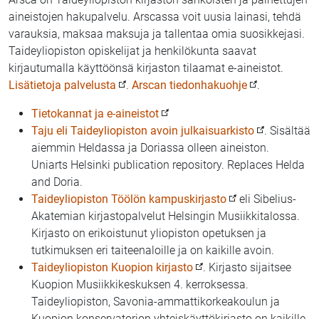
aineistojen hakupalvelu. Arscassa voit uusia lainasi, tehdä
varauksia, maksaa maksuja ja tallentaa omia suosikkejasi.
Taideyliopiston opiskelijat ja henkilökunta saavat
kirjautumalla käyttöönsä kirjaston tilaamat e-aineistot.
Lisätietoja palvelusta
.
Arscan tiedonhakuohje
.
Tietokannat ja e-aineistot
Taju eli Taideyliopiston avoin julkaisuarkisto
. Sisältää
aiemmin Heldassa ja Doriassa olleen aineiston.
Uniarts Helsinki publication repository. Replaces Helda
and Doria.
Taideyliopiston Töölön kampuskirjasto
eli Sibelius-
Akatemian kirjastopalvelut Helsingin Musiikkitalossa.
Kirjasto on erikoistunut yliopiston opetuksen ja
tutkimuksen eri taiteenaloille ja on kaikille avoin.
Taideyliopiston Kuopion kirjasto
. Kirjasto sijaitsee
Kuopion Musiikkikeskuksen 4. kerroksessa.
Taideyliopiston, Savonia-ammattikorkeakoulun ja
Kuopion konservatorion yhteiskäyttökirjasto on kaikille