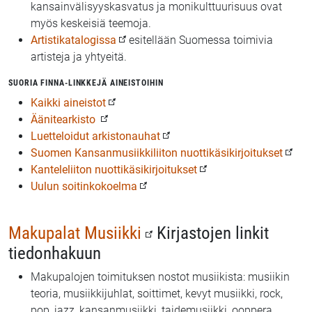
kansainvälisyyskasvatus ja monikulttuurisuus ovat
myös keskeisiä teemoja.
Artistikatalogissa
esitellään Suomessa toimivia
artisteja ja yhtyeitä.
SUORIA FINNA-LINKKEJÄ AINEISTOIHIN
Kaikki aineistot
Äänitearkisto
Luetteloidut arkistonauhat
Suomen Kansanmusiikkiliiton nuottikäsikirjoitukset
Kanteleliiton nuottikäsikirjoitukset
Uulun soitinkokoelma
Makupalat Musiikki
Kirjastojen linkit
tiedonhakuun
Makupalojen toimituksen nostot musiikista: musiikin
teoria, musiikkijuhlat, soittimet, kevyt musiikki, rock,
pop, jazz, kansanmusiikki, taidemusiikki, ooppera,