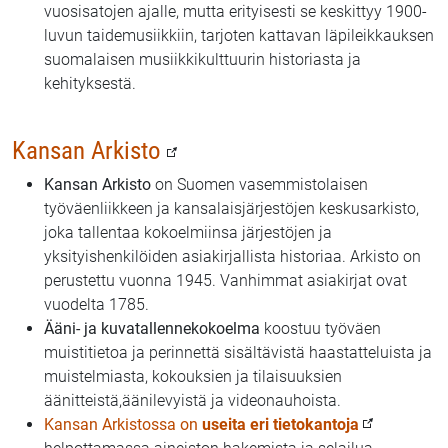
vuosisatojen ajalle, mutta erityisesti se keskittyy 1900-
luvun taidemusiikkiin, tarjoten kattavan läpileikkauksen
suomalaisen musiikkikulttuurin historiasta ja
kehityksestä.
Kansan Arkisto
Kansan Arkisto
on Suomen vasemmistolaisen
työväenliikkeen ja kansalaisjärjestöjen keskusarkisto,
joka tallentaa kokoelmiinsa järjestöjen ja
yksityishenkilöiden asiakirjallista historiaa. Arkisto on
perustettu vuonna 1945. Vanhimmat asiakirjat ovat
vuodelta 1785.
Ääni- ja kuvatallennekokoelma
koostuu työväen
muistitietoa ja perinnettä sisältävistä haastatteluista ja
muistelmiasta, kokouksien ja tilaisuuksien
äänitteistä,äänilevyistä ja videonauhoista.
Kansan Arkistossa on
useita eri tietokantoja