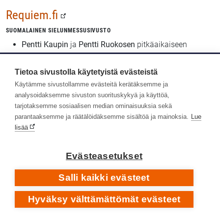
Requiem.fi
SUOMALAINEN SIELUNMESSUSIVUSTO
Pentti Kaupin
ja
Pentti Ruokosen
pitkäaikaiseen
harrastukseen perustuva erityissivusto, jonka ytimenä
on
requiem-levytysten laaja diskografia
.
Tietoa sivustolla käytetyistä evästeistä
Käytämme sivustollamme evästeitä kerätäksemme ja
analysoidaksemme sivuston suorituskykyä ja käyttöä,
Rock in Mikkeli
tarjotaksemme sosiaalisen median ominaisuuksia sekä
Tervetuloa tutustumaan
parantaaksemme ja räätälöidäksemme sisältöä ja mainoksia.
Mikkelin rockelämään kolmen
Lue
lisää
vuosikymmenen ajalta
. Sivuille Rock in Mikkeli on koottu
paikallisiin yhtyeisiin, festivaaleihin ja klubitoimintaan
liittyvää kuvamateriaalia, ääntä, tekstiä sekä
Evästeasetukset
videomateriaalia. Mukana on myös Mikkelissä vierailleita
kansallisesti ja kansainvälisesti tunnettuja bändejä ja
Salli kaikki evästeet
artisteja.
Hyväksy välttämättömät evästeet
Mikkelin seudun rockhistoriaa usean vuosikymmenen
ajalta esittelevä sivusto, jonka ovat koonneet
Timo