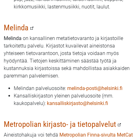
kirkkomusiikki, lastenmusiikki, nuotit, laulut.
Melinda
Melinda
on kansallinen metatietovaranto ja kirjastoille
tarkoitettu palvelu. Kirjastot kuvailevat aineistonsa
yhteiseen tietovarantoon, josta tietoja voidaan myös
hyödyntää. Tietojen keskittäminen säästää työtä ja
kustannuksia kirjastoissa sekä mahdollistaa asiakkaiden
paremman palvelemisen.
Melindan palveluosoite:
melinda-posti@helsinki.fi
Kansalliskirjaston yleinen palveluosoite (mm.
kaukopalvelu):
kansalliskirjasto@helsinki.fi
Metropolian kirjasto- ja tietopalvelut
Aineistohakuja voi tehdä
Metropolian Finna-sivulta MetCat