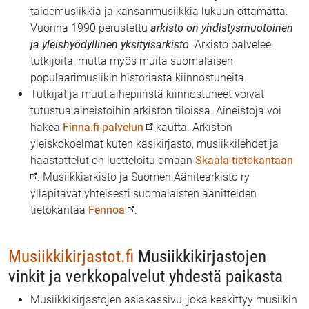
taidemusiikkia ja kansanmusiikkia lukuun ottamatta.
Vuonna 1990 perustettu
arkisto on yhdistysmuotoinen
ja yleishyödyllinen yksityisarkisto
. Arkisto palvelee
tutkijoita, mutta myös muita suomalaisen
populaarimusiikin historiasta kiinnostuneita.
Tutkijat ja muut aihepiiristä kiinnostuneet voivat
tutustua aineistoihin arkiston tiloissa. Aineistoja voi
hakea
Finna.fi-palvelun
kautta. Arkiston
yleiskokoelmat kuten käsikirjasto, musiikkilehdet ja
haastattelut on luetteloitu omaan
Skaala-tietokantaan
. Musiikkiarkisto ja Suomen Äänitearkisto ry
ylläpitävät yhteisesti suomalaisten äänitteiden
tietokantaa
Fennoa
.
Musiikkikirjastot.fi
Musiikkikirjastojen
vinkit ja verkkopalvelut yhdestä paikasta
Musiikkikirjastojen asiakassivu, joka keskittyy musiikin