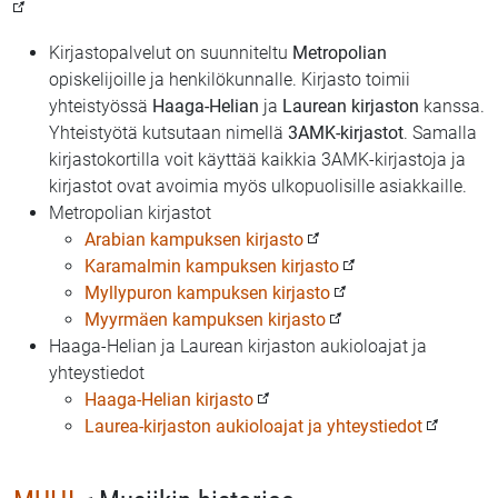
Kirjastopalvelut on suunniteltu
Metropolian
opiskelijoille ja henkilökunnalle. Kirjasto toimii
yhteistyössä
Haaga-Helian
ja
Laurean kirjaston
kanssa.
Yhteistyötä kutsutaan nimellä
3AMK-kirjastot
. Samalla
kirjastokortilla voit käyttää kaikkia 3AMK-kirjastoja ja
kirjastot ovat avoimia myös ulkopuolisille asiakkaille.
Metropolian kirjastot
Arabian kampuksen kirjasto
Karamalmin kampuksen kirjasto
Myllypuron kampuksen kirjasto
Myyrmäen kampuksen kirjasto
Haaga-Helian ja Laurean kirjaston aukioloajat ja
yhteystiedot
Haaga-Helian kirjasto
Laurea-kirjaston aukioloajat ja yhteystiedot