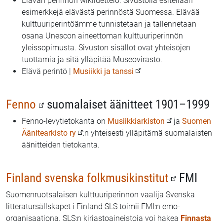
Elävän perinnön wikiluettelo. Sivustolla esitellään
esimerkkejä elävästä perinnöstä Suomessa. Elävää
kulttuuriperintöämme tunnistetaan ja tallennetaan
osana Unescon aineettoman kulttuuriperinnön
yleissopimusta. Sivuston sisällöt ovat yhteisöjen
tuottamia ja sitä ylläpitää Museovirasto.
Elävä perintö |
Musiikki ja tanssi
Fenno
suomalaiset äänitteet 1901–1999
Fenno-levytietokanta on
Musiikkiarkiston
ja
Suomen
Äänitearkisto ry
:n yhteisesti ylläpitämä suomalaisten
äänitteiden tietokanta.
Finland svenska folkmusikinstitut
FMI
Suomenruotsalaisen kulttuuriperinnön vaalija Svenska
litteratursällskapet i Finland SLS toimii FMI:n emo-
organisaationa. SLS:n kirjastoaineistoja voi hakea
Finnasta