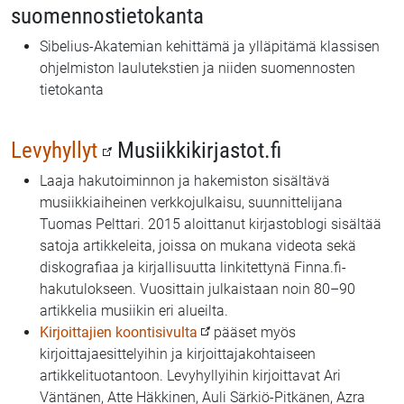
suomennostietokanta
Sibelius-Akatemian kehittämä ja ylläpitämä klassisen
ohjelmiston laulutekstien ja niiden suomennosten
tietokanta
Levyhyllyt
Musiikkikirjastot.fi
Laaja hakutoiminnon ja hakemiston sisältävä
musiikkiaiheinen verkkojulkaisu, suunnittelijana
Tuomas Pelttari. 2015 aloittanut kirjastoblogi sisältää
satoja artikkeleita, joissa on mukana videota sekä
diskografiaa ja kirjallisuutta linkitettynä Finna.fi-
hakutulokseen. Vuosittain julkaistaan noin 80–90
artikkelia musiikin eri alueilta.
Kirjoittajien koontisivulta
pääset myös
kirjoittajaesittelyihin ja kirjoittajakohtaiseen
artikkelituotantoon. Levyhyllyihin kirjoittavat Ari
Väntänen, Atte Häkkinen, Auli Särkiö-Pitkänen, Azra