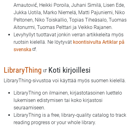
Arnautović, Heikki Poroila, Juhani Similä, Lisen Ede,
Jukka Uotila, Marko Niemelä, Matti Pajuniemi, Niko
Peltonen, Niko Toiskallio, Topias Tiheäsalo, Tuomas
Aitonurmi, Tuomas Pelttari ja Veikko Rajanen.
Levyhyllyt tuottavat jonkin verran artikkeleita myös
ruotsin kielellä. Ne löytyvät
koontisivulta Artiklar på
svenska
.
LibraryThing
Koti kirjoillesi
LibraryThing-sivustoa voi käyttää myös suomen kielellä.
LibraryThing on ilmainen, kirjastotasoinen luettelo
lukemisen edistymisen tai koko kirjastosi
seuraamiseen.
LibraryThing is a free, library-quality catalog to track
reading progress or your whole library.