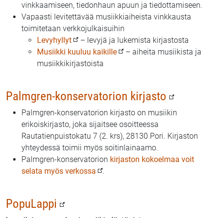
vinkkaamiseen, tiedonhaun apuun ja tiedottamiseen.
Vapaasti levitettävää musiikkiaiheista vinkkausta
toimitetaan verkkojulkaisuihin
Levyhyllyt
– levyjä ja lukemista kirjastosta
Musiikki kuuluu kaikille
– aiheita musiikista ja
musiikkikirjastoista
Palmgren-konservatorion kirjasto
Palmgren-konservatorion kirjasto on musiikin
erikoiskirjasto, joka sijaitsee osoitteessa
Rautatienpuistokatu 7 (2. krs), 28130 Pori. Kirjaston
yhteydessä toimii myös soitinlainaamo.
Palmgren-konservatorion
kirjaston kokoelmaa voit
selata myös verkossa
.
PopuLappi