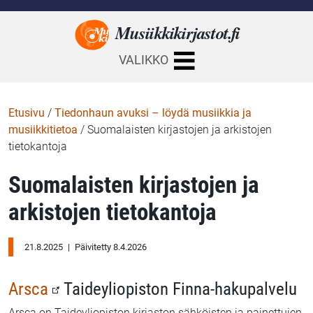
Musiikkikirjastot.
fi
VALIKKO
Etusivu
/
Tiedonhaun avuksi – löydä musiikkia ja
musiikkitietoa
/
Suomalaisten kirjastojen ja arkistojen
tietokantoja
Suomalaisten kirjastojen ja
arkistojen tietokantoja
21.8.2025
|
Päivitetty 8.4.2026
Arsca
Taideyliopiston Finna-hakupalvelu
Arsca on Taideyliopiston kirjaston sähköisten ja painettujen