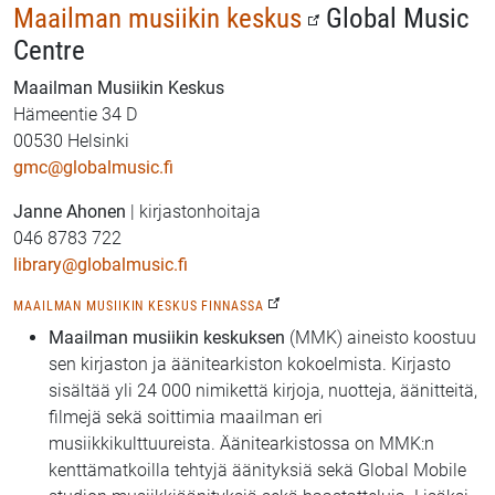
Maailman musiikin keskus
Global Music
Centre
Maailman Musiikin Keskus
Hämeentie 34 D
00530 Helsinki
gmc@globalmusic.fi
Janne Ahonen
| kirjastonhoitaja
046 8783 722
library@globalmusic.fi
MAAILMAN MUSIIKIN KESKUS FINNASSA
Maailman musiikin keskuksen
(MMK) aineisto koostuu
sen kirjaston ja äänitearkiston kokoelmista. Kirjasto
sisältää yli 24 000 nimikettä kirjoja, nuotteja, äänitteitä,
filmejä sekä soittimia maailman eri
musiikkikulttuureista. Äänitearkistossa on MMK:n
kenttämatkoilla tehtyjä äänityksiä sekä Global Mobile