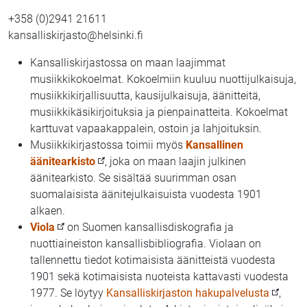
+358 (0)2941 21611
kansalliskirjasto@helsinki.fi
Kansalliskirjastossa on maan laajimmat
musiikkikokoelmat. Kokoelmiin kuuluu nuottijulkaisuja,
musiikkikirjallisuutta, kausijulkaisuja, äänitteitä,
musiikkikäsikirjoituksia ja pienpainatteita. Kokoelmat
karttuvat vapaakappalein, ostoin ja lahjoituksin.
Musiikkikirjastossa toimii myös
Kansallinen
äänitearkisto
, joka on maan laajin julkinen
äänitearkisto. Se sisältää suurimman osan
suomalaisista äänitejulkaisuista vuodesta 1901
alkaen.
Viola
on Suomen kansallisdiskografia ja
nuottiaineiston kansallisbibliografia. Violaan on
tallennettu tiedot kotimaisista äänitteistä vuodesta
1901 sekä kotimaisista nuoteista kattavasti vuodesta
1977. Se löytyy
Kansalliskirjaston hakupalvelusta
,