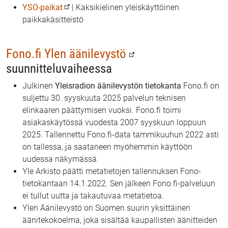
YSO-paikat
| Kaksikielinen yleiskäyttöinen
paikkakäsitteistö
Fono.fi Ylen äänilevystö
suunnitteluvaiheessa
Julkinen
Yleisradion äänilevystön tietokanta
Fono.fi on
suljettu 30. syyskuuta 2025 palvelun teknisen
elinkaaren päättymisen vuoksi. Fono.fi toimi
asiakaskäytössä vuodesta 2007 syyskuun loppuun
2025. Tallennettu Fono.fi-data tammikuuhun 2022 asti
on tallessa, ja saataneen myöhemmin käyttöön
uudessa näkymässä.
Yle Arkisto päätti metatietojen tallennuksen Fono-
tietokantaan 14.1.2022. Sen jälkeen Fono.fi-palveluun
ei tullut uutta ja takautuvaa metatietoa.
Ylen Äänilevystö on Suomen suurin yksittäinen
äänitekokoelma, joka sisältää kaupallisten äänitteiden