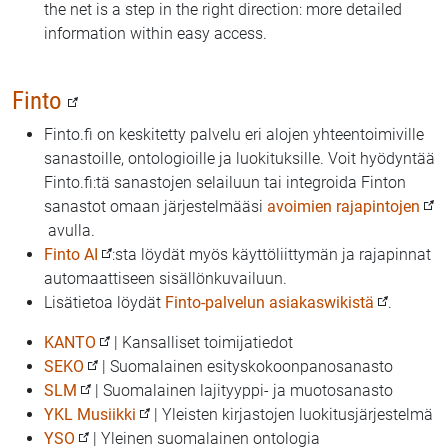
the net is a step in the right direction: more detailed
information within easy access.
Finto
Finto.fi on keskitetty palvelu eri alojen yhteentoimiville
sanastoille, ontologioille ja luokituksille. Voit hyödyntää
Finto.fi:tä sanastojen selailuun tai integroida Finton
sanastot omaan järjestelmääsi
avoimien rajapintojen
avulla.
Finto AI
:sta löydät myös käyttöliittymän ja rajapinnat
automaattiseen sisällönkuvailuun.
Lisätietoa löydät
Finto-palvelun asiakaswikistä
.
KANTO
| Kansalliset toimijatiedot
SEKO
| Suomalainen esityskokoonpanosanasto
SLM
| Suomalainen lajityyppi- ja muotosanasto
YKL Musiikki
| Yleisten kirjastojen luokitusjärjestelmä
YSO
| Yleinen suomalainen ontologia