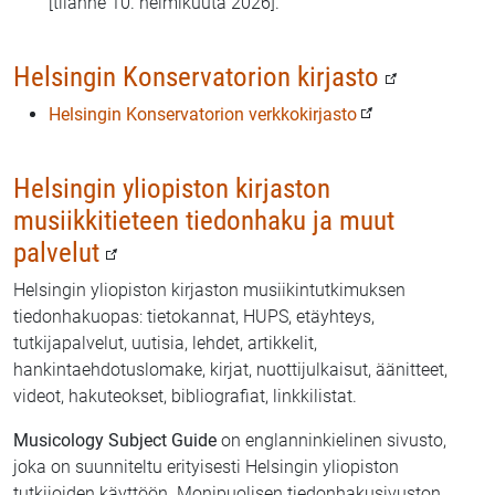
[tilanne 10. helmikuuta 2026].
Helsingin Konservatorion kirjasto
Helsingin Konservatorion verkkokirjasto
Helsingin yliopiston kirjaston
musiikkitieteen tiedonhaku ja muut
palvelut
Helsingin yliopiston kirjaston musiikintutkimuksen
tiedonhakuopas: tietokannat, HUPS, etäyhteys,
tutkijapalvelut, uutisia, lehdet, artikkelit,
hankintaehdotuslomake, kirjat, nuottijulkaisut, äänitteet,
videot, hakuteokset, bibliografiat, linkkilistat.
Musicology Subject Guide
on englanninkielinen sivusto,
joka on suunniteltu erityisesti Helsingin yliopiston
tutkijoiden käyttöön. Monipuolisen tiedonhakusivuston