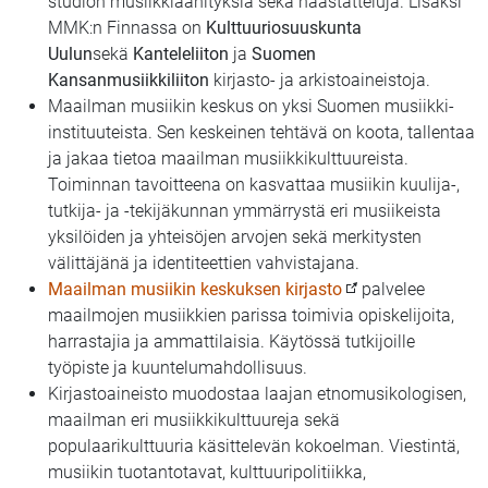
studion musiikkiäänityksiä sekä haastatteluja. Lisäksi
MMK:n Finnassa on
Kulttuuriosuuskunta
Uulun
sekä
Kanteleliiton
ja
Suomen
Kansanmusiikkiliiton
kirjasto- ja arkistoaineistoja.
Maailman musiikin keskus on yksi Suomen musiikki-
instituuteista. Sen keskeinen tehtävä on koota, tallentaa
ja jakaa tietoa maailman musiikkikulttuureista.
Toiminnan tavoitteena on kasvattaa musiikin kuulija-,
tutkija- ja -tekijäkunnan ymmärrystä eri musiikeista
yksilöiden ja yhteisöjen arvojen sekä merkitysten
välittäjänä ja identiteettien vahvistajana.
Maailman musiikin keskuksen kirjasto
palvelee
maailmojen musiikkien parissa toimivia opiskelijoita,
harrastajia ja ammattilaisia. Käytössä tutkijoille
työpiste ja kuuntelumahdollisuus.
Kirjastoaineisto muodostaa laajan etnomusikologisen,
maailman eri musiikkikulttuureja sekä
populaarikulttuuria käsittelevän kokoelman. Viestintä,
musiikin tuotantotavat, kulttuuripolitiikka,