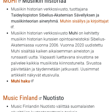
MUHI
Musiikin historiaa
Musiikin historian verkkosivusto, tuottajana
Taideyliopiston Sibelius-Akatemian Sävellyksen ja
musiikinteorian aineryhmä
.
Muhin sisällys ja kirjoittajat
.
Musiikin historian verkkosivusto
Muhi
on kehitetty
musiikin historian kurssien opintoaineistoksi Sibelius-
Akatemiassa vuonna 2006. Vuonna 2020 uudistettu
Muhi sisältää kaiken aikaisemman aineiston ja
runsaasti uutta. Vapaasti luettavana sivustona se
palvelee kaikkia musiikista kiinnostuneita. Sivustoa
päivitetään ja täydennetään jatkuvasti. Uusimmat
artikkelit näkyvät etusivulla.
Muhi
haku
Music Finland
Nuotisto
Music Finlandin Nuotisto välittää suomalaisten