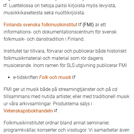
. Luettelossa on tietoja paitsi kirjoista myös levyistä,
musiikkikaseteista sekä nuottikirjoista.
Finlands svenska folkmusikinstitut
(FMI)
är ett
informations- och dokumentationscentrum för svensk
folkmusik- och danstradition i Finland.
Institutet tar tillvara, förvarar och publicerar både historiskt
folkmusikmaterial och material som rör dagens
musicerande. Inom ramen för SLS utgivning publicerar FMI
e-tidskriften
Folk och musik
FMI ger ut musik både på streamingtjänster och på cd
tillsammans med nutida artister, eller med traditionell musik
ur våra arkivsamlingar. Produkterna säljs i
Vetenskapsbokhandeln
.
Folkmusikinstitutet ordnar bland annat seminarier,
programkvällar, konserter och visstugor. Vi samarbetar även