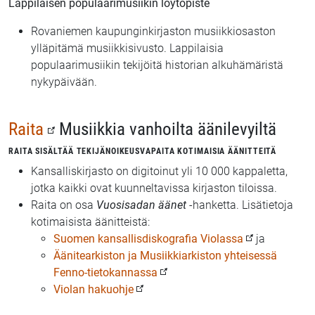
Lappilaisen populaarimusiikin löytöpiste
Rovaniemen kaupunginkirjaston musiikkiosaston
ylläpitämä musiikkisivusto. Lappilaisia
populaarimusiikin tekijöitä historian alkuhämäristä
nykypäivään.
Raita
Musiikkia vanhoilta äänilevyiltä
RAITA SISÄLTÄÄ TEKIJÄNOIKEUSVAPAITA KOTIMAISIA ÄÄNITTEITÄ
Kansalliskirjasto on digitoinut yli 10 000 kappaletta,
jotka kaikki ovat kuunneltavissa kirjaston tiloissa.
Raita on osa
Vuosisadan äänet
-hanketta. Lisätietoja
kotimaisista äänitteistä:
Suomen kansallisdiskografia Violassa
ja
Äänitearkiston ja Musiikkiarkiston yhteisessä
Fenno-tietokannassa
Violan hakuohje