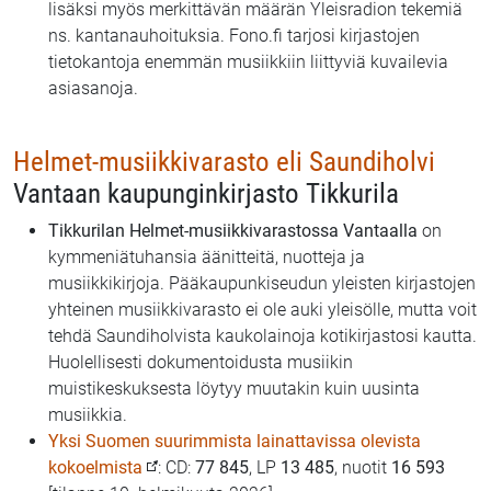
lisäksi myös merkittävän määrän Yleisradion tekemiä
ns. kantanauhoituksia. Fono.fi tarjosi kirjastojen
tietokantoja enemmän musiikkiin liittyviä kuvailevia
asiasanoja.
Helmet-musiikkivarasto eli Saundiholvi
Vantaan kaupunginkirjasto Tikkurila
Tikkurilan Helmet-musiikkivarastossa Vantaalla
on
kymmeniätuhansia äänitteitä, nuotteja ja
musiikkikirjoja. Pääkaupunkiseudun yleisten kirjastojen
yhteinen musiikkivarasto ei ole auki yleisölle, mutta voit
tehdä Saundiholvista kaukolainoja kotikirjastosi kautta.
Huolellisesti dokumentoidusta musiikin
muistikeskuksesta löytyy muutakin kuin uusinta
musiikkia.
Yksi Suomen suurimmista lainattavissa olevista
kokoelmista
: CD:
77 845
, LP
13 485
, nuotit
16 593