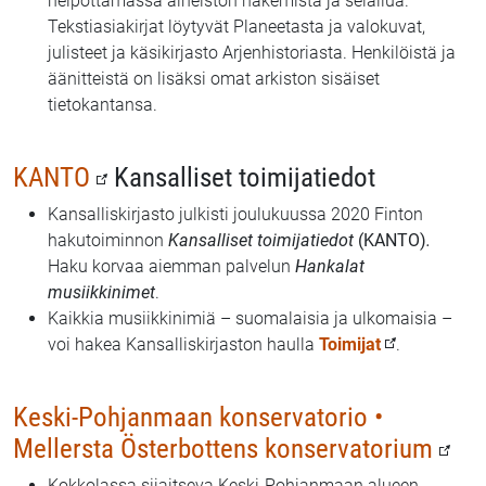
helpottamassa aineiston hakemista ja selailua.
Tekstiasiakirjat löytyvät Planeetasta ja valokuvat,
julisteet ja käsikirjasto Arjenhistoriasta. Henkilöistä ja
äänitteistä on lisäksi omat arkiston sisäiset
tietokantansa.
KANTO
Kansalliset toimijatiedot
Kansalliskirjasto julkisti joulukuussa 2020 Finton
hakutoiminnon
Kansalliset toimijatiedot
(KANTO)
.
Haku korvaa aiemman palvelun
Hankalat
musiikkinimet
.
Kaikkia musiikkinimiä – suomalaisia ja ulkomaisia –
voi hakea Kansalliskirjaston haulla
Toimijat
.
Keski-Pohjanmaan konservatorio •
Mellersta Österbottens konservatorium
Kokkolassa sijaitseva Keski-Pohjanmaan alueen