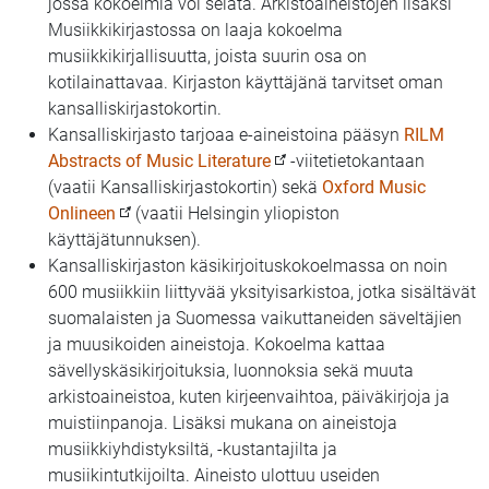
jossa kokoelmia voi selata. Arkistoaineistojen lisäksi
Musiikkikirjastossa on laaja kokoelma
musiikkikirjallisuutta, joista suurin osa on
kotilainattavaa. Kirjaston käyttäjänä tarvitset oman
kansalliskirjastokortin.
Kansalliskirjasto tarjoaa e-aineistoina pääsyn
RILM
Abstracts of Music Literature
-viitetietokantaan
(vaatii Kansalliskirjastokortin) sekä
Oxford Music
Onlineen
(vaatii Helsingin yliopiston
käyttäjätunnuksen).
Kansalliskirjaston käsikirjoituskokoelmassa on noin
600 musiikkiin liittyvää yksityisarkistoa, jotka sisältävät
suomalaisten ja Suomessa vaikuttaneiden säveltäjien
ja muusikoiden aineistoja. Kokoelma kattaa
sävellyskäsikirjoituksia, luonnoksia sekä muuta
arkistoaineistoa, kuten kirjeenvaihtoa, päiväkirjoja ja
muistiinpanoja. Lisäksi mukana on aineistoja
musiikkiyhdistyksiltä, -kustantajilta ja
musiikintutkijoilta. Aineisto ulottuu useiden