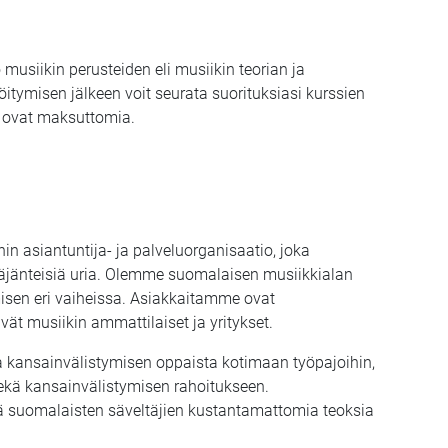
usiikin perusteiden eli musiikin teorian ja
öitymisen jälkeen voit seurata suorituksiasi kurssien
it ovat maksuttomia.
in asiantuntija- ja palveluorganisaatio, joka
käjänteisiä uria. Olemme suomalaisen musiikkialan
sen eri vaiheissa. Asiakkaitamme ovat
vät musiikin ammattilaiset ja yritykset.
 kansainvälistymisen oppaista kotimaan työpajoihin,
ekä kansainvälistymisen rahoitukseen.
ä suomalaisten säveltäjien kustantamattomia teoksia