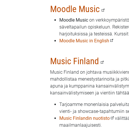
Moodle Music
Moodle Music
on verkkoympäristö m
säveltapailun opiskeluun. Rekister
harjoituksissa ja testeissä. Kurss
Moodle Music in English
Music Finland
Music Finland on johtava musiikkivienn
mahdollistaa menestystarinoita ja pit
apuna ja kumppanina kansainvälistymi
kansainvälistymiseen ja vientiin tähtää
Tarjoamme monenlaisia palveluita
vienti- ja showcase-tapahtumiin s
Music Finlandin nuotisto
välittä
maailmanlaajuisesti.