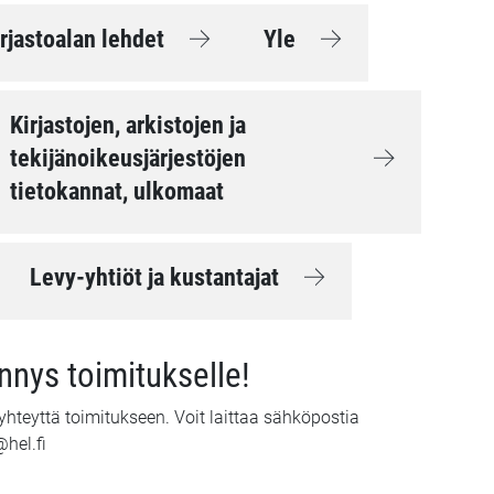
rjastoalan lehdet
Yle
Kirjastojen, arkistojen ja
tekijänoikeusjärjestöjen
tietokannat, ulkomaat
Levy-yhtiöt ja kustantajat
ennys toimitukselle!
hteyttä toimitukseen. Voit laittaa sähköpostia
hel.fi