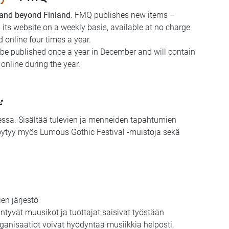
 and beyond Finland
.
FMQ publishes new items –
 its website on a weekly basis, available at no charge.
d online four times a year.
ll be published once a year in December and will contain
nline during the year.
ssa. Sisältää tulevien ja menneiden tapahtumien
a löytyy myös Lumous Gothic Festival -muistoja sekä
ien järjestö
iintyvät muusikot ja tuottajat saisivat työstään
organisaatiot voivat hyödyntää musiikkia helposti,