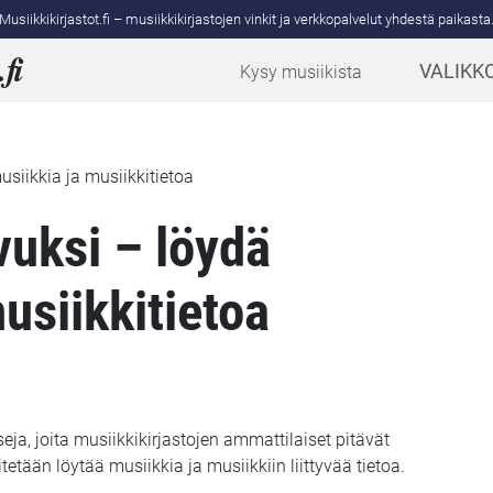
Musiikkikirjastot.fi – musiikkikirjastojen vinkit ja verkkopalvelut yhdestä paikasta
.
fi
VALIKK
Kysy musiikista
siikkia ja musiikkitietoa
uksi – löydä
usiikkitietoa
eja, joita musiikkikirjastojen ammattilaiset pitävät
itetään löytää musiikkia ja musiikkiin liittyvää tietoa.