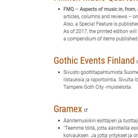
FMQ – Aspects of music in, from,
articles, columns and reviews – on
Also, a Special Feature is publishe
As of 2017, the printed edition wi
a compendium of items published o
Gothic Events Finland
Sivusto goottitapahtumista Suome
listauksia ja raportointia. Sivult
Tampere Goth City -muisteloita.
Gramex
Äänitemusiikin esittäjien ja tuottaj
”Teemme töitä, jotta äänitteillä es
korvauksen. Ja jotta yritykset ja 