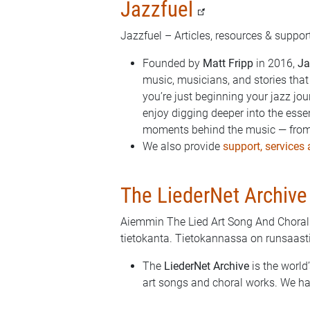
Jazzfuel
Jazzfuel – Articles, resources & suppor
Founded by
Matt Fripp
in 2016,
Ja
music, musicians, and stories tha
you’re just beginning your jazz jou
enjoy digging deeper into the esse
moments behind the music — from 
We also provide
support, services
The LiederNet Archive
Aiemmin The Lied Art Song And Choral 
tietokanta. Tietokannassa on runsaast
The
LiederNet Archive
is the world’
art songs and choral works. We ha