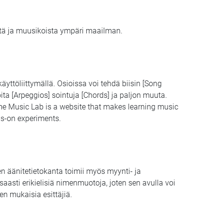
istä ja muusikoista ympäri maailman.
äyttöliittymällä. Osioissa voi tehdä biisin [Song
ita [Arpeggios] sointuja [Chords] ja paljon muuta.
 Music Lab is a website that makes learning music
ds-on experiments.
n äänitetietokanta toimii myös myynti- ja
aasti erikielisiä nimenmuotoja, joten sen avulla voi
n mukaisia esittäjiä.