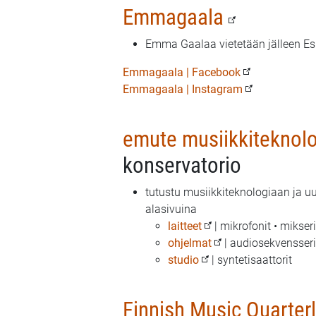
Emmagaala
Emma Gaalaa vietetään jälleen Es
Emmagaala | Facebook
Emmagaala | Instagram
emute musiikkiteknolo
konservatorio
tutustu musiikkiteknologiaan ja uu
alasivuina
emute:
laitteet
| mikrofonit • mikseri
emute:
ohjelmat
| audiosekvensserit
emute:
studio
| syntetisaattorit
Finnish Music Quarter