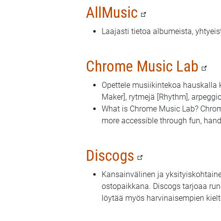
AllMusic
Laajasti tietoa albumeista, yhtye
Chrome Music Lab
Opettele musiikintekoa hauskalla k
Maker], rytmejä [Rhythm], arpeggio
What is Chrome Music Lab? Chrome
more accessible through fun, han
Discogs
Kansainvälinen ja yksityiskohtaine
ostopaikkana. Discogs tarjoaa runs
löytää myös harvinaisempien kielte