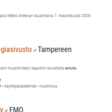
poo Metro Areenan lauantaina 7. maaliskuuta 2026.
giasivusto
Tampereen
siin musiikinteon tapoihin sivustolla
emute
,
t
 • käyttöjärjestelmät • nuotinnus
ly
FMQ