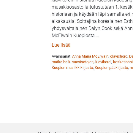
musiikkiosastolla tutustutaan 1. kesäk
historiaan ja käydään läpi samalla eri 
aikakausia. Soittajina korealainen Esth
yhdysvaltalainen Dalyn Cook sekä Ann
McElwain Kuopiosta.
…
: Kertomuksia klavikordista –
Lue lisää
Avainsanat:
Anna Maria McElwain
,
clavichord
,
Da
matka halki vuosisatojen
,
klavikordi
,
kosketinsoi
Kuopion musiikkikirjasto
,
Kuopion pääkirjasto
,
m