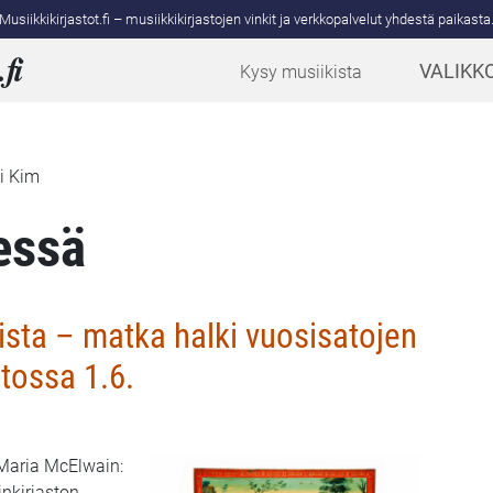
Musiikkikirjastot.fi – musiikkikirjastojen vinkit ja verkkopalvelut yhdestä paikasta
.
fi
VALIKK
Kysy musiikista
Ji Kim
essä
ista – matka halki vuosisatojen
tossa 1.6.
 Maria McElwain:
nkirjaston