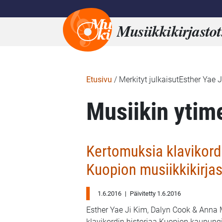
Musiikkikirjastot
Etusivu
/
Merkityt julkaisutEsther Yae 
Musiikin ytim
Kertomuksia klavikord
Kuopion musiikkikirjas
1.6.2016
|
Päivitetty 1.6.2016
Esther Yae Ji Kim, Dalyn Cook & Anna
klavikordin historiaa Kuopion kaupungi