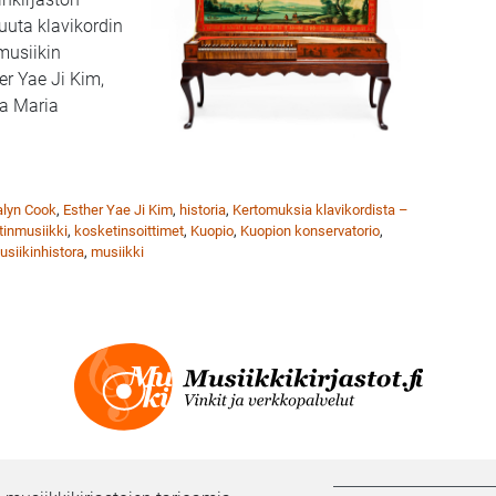
uuta klavikordin
musiikin
er Yae Ji Kim,
a Maria
 matka halki vuosisatojen Kuopion musiikkikirjastossa 1.6.
lyn Cook
,
Esther Yae Ji Kim
,
historia
,
Kertomuksia klavikordista –
tinmusiikki
,
kosketinsoittimet
,
Kuopio
,
Kuopion konservatorio
,
usiikinhistora
,
musiikki