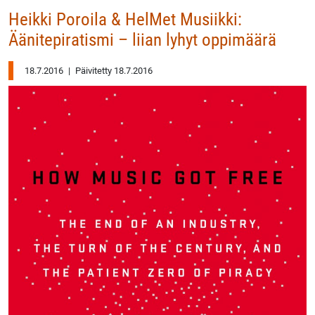
Heikki Poroila & HelMet Musiikki:
Äänitepiratismi – liian lyhyt oppimäärä
18.7.2016
|
Päivitetty 18.7.2016