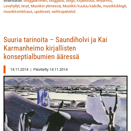
Avainsanat:
bloggaaminen
,
bloggaus
,
blogit
,
kirjallisuus
,
levyarviot
,
Levyhyllyt
,
levyt
,
Musiikin ytimessä
,
Musiikki kuuluu kaikille
,
musiikkiblogit
,
musiikkivinkkaus
,
upokkeet
,
verkkopalvelut
‪Suuria tarinoita – Saundiholvi ja Kai
Karmanheimo‬ kirjallisten
konseptialbumien ääressä
14.11.2014
|
Päivitetty 14.11.2014