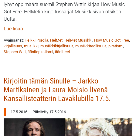
lyhyt oppimäärä suomii Stephen Wittin kirjaa How Music
Got Free. HelMetin kirjoitussarjat Musiikkisivun otsikon
Uutta
…
: Heikki Poroila & HelMet Musiikki: Äänitepiratismi –
Lue lisää
Avainsanat:
Heikki Poroila
,
HelMet
,
HelMet Musiikki
,
How Music Got Free
,
kirjallisuus
,
musiikki
,
musiikkikirjallisuus
,
musiikkiteollisuus
,
piratismi
,
Stephen Witt
,
äänitepiratismi
,
äänitteet
Kirjoitin tämän Sinulle – Jarkko
Martikainen ja Laura Moisio livenä
Kansallisteatterin Lavaklubilla 17.5.
17.5.2016
|
Päivitetty 17.5.2016