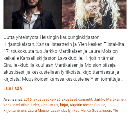
Uutta yhteistyötä Helsingin kaupunginkirjaston,
Kirjastokaistan, Kansallisteatterin ja Ylen kesken Tiistai-ilta
17. toukokuuta tuo Jarkko Martikaisen ja Laura Moision
keikalle Kansalliskirjaston Lavaklubille. Kirjoitin tämän
Sinulle -klubilla kuullaan Martikaisen ja Moision biisejä
akustisesti ja keskustellaan lyriikoista, kirjoittamisesta ja
kirjoista. Muusikoiden kanssa keskustelee Ylen toimittaja
…
: Kirjoitin tämän Sinulle – Jarkko Martikainen ja Laur
Lue lisää
Avainsanat:
2016
,
akustiset keikat
,
akustiset konsertit
,
Jarkko Martikainen
,
keskustelutilaisuudet
,
kirjallisuus
,
kirjat
,
Kirjoitin tämän Sinulle
,
kirjoittaminen
,
Laura Moisio
,
Lavaklubi
,
lyriikat
,
Marko Gustafsson
,
Yle