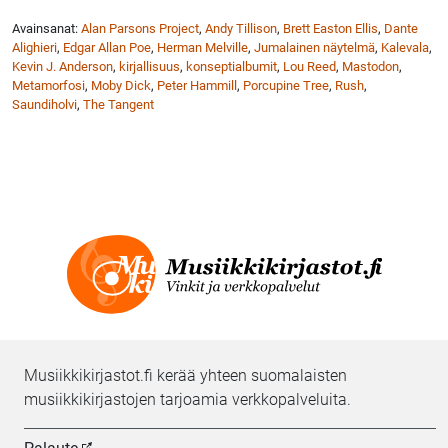
Avainsanat:
Alan Parsons Project
,
Andy Tillison
,
Brett Easton Ellis
,
Dante
Alighieri
,
Edgar Allan Poe
,
Herman Melville
,
Jumalainen näytelmä
,
Kalevala
,
Kevin J. Anderson
,
kirjallisuus
,
konseptialbumit
,
Lou Reed
,
Mastodon
,
Metamorfosi
,
Moby Dick
,
Peter Hammill
,
Porcupine Tree
,
Rush
,
Saundiholvi
,
The Tangent
Musiikkikirjastot.fi kerää yhteen suomalaisten
musiikkikirjastojen tarjoamia verkkopalveluita.