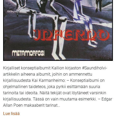
Kirjalliset konseptialbumit Kallion kirjaston #Saundiholvi-
artikkelin aiheena albumit, joihin on ammennettu
kirjallisuudesta Kai Karmanheimo: – Konseptialbumi on
ohjelmallinen taideteos, joka pyrkii esittämään suuria
tarinoita tai ideoita. Näitä tekijät ovat löytäneet varsinkin
kirjallisuudesta. Tässä on vain muutama esimerkki. – Edgar
Allan Poen makaaberit tarinat
…
: ‪Suuria tarinoita – Saundiholvi ja Kai Karmanheimo‬
Lue lisää