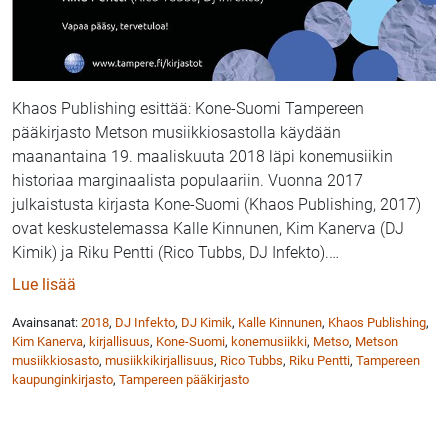
Khaos Publishing esittää: Kone-Suomi Tampereen
pääkirjasto Metson musiikkiosastolla käydään
maanantaina 19. maaliskuuta 2018 läpi konemusiikin
historiaa marginaalista populaariin. Vuonna 2017
julkaistusta kirjasta Kone-Suomi (Khaos Publishing, 2017)
ovat keskustelemassa Kalle Kinnunen, Kim Kanerva (DJ
Kimik) ja Riku Pentti (Rico Tubbs, DJ Infekto).
…
: Kone-Suomi – keskustelutilaisuus Tampereen pääki
Lue lisää
Avainsanat:
2018
,
DJ Infekto
,
DJ Kimik
,
Kalle Kinnunen
,
Khaos Publishing
,
Kim Kanerva
,
kirjallisuus
,
Kone-Suomi
,
konemusiikki
,
Metso
,
Metson
musiikkiosasto
,
musiikkikirjallisuus
,
Rico Tubbs
,
Riku Pentti
,
Tampereen
kaupunginkirjasto
,
Tampereen pääkirjasto