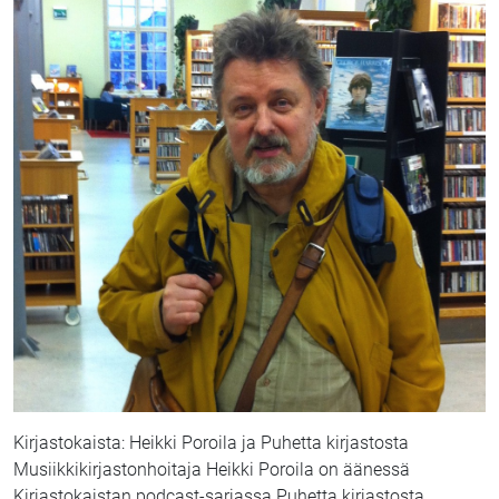
Kirjastokaista: Heikki Poroila ja Puhetta kirjastosta
Musiikkikirjastonhoitaja Heikki Poroila on äänessä
Kirjastokaistan podcast-sarjassa Puhetta kirjastosta.