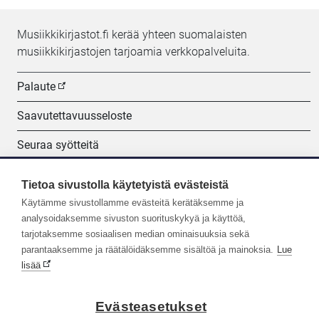
Musiikkikirjastot.fi kerää yhteen suomalaisten
musiikkikirjastojen tarjoamia verkkopalveluita.
Palaute
Saavutettavuusseloste
Seuraa syötteitä
Evästeasetukset
Tietoa sivustolla käytetyistä evästeistä
Käytämme sivustollamme evästeitä kerätäksemme ja
Seuraa meitä:
analysoidaksemme sivuston suorituskykyä ja käyttöä,
tarjotaksemme sosiaalisen median ominaisuuksia sekä
parantaaksemme ja räätälöidäksemme sisältöä ja mainoksia.
Lue
lisää
Evästeasetukset