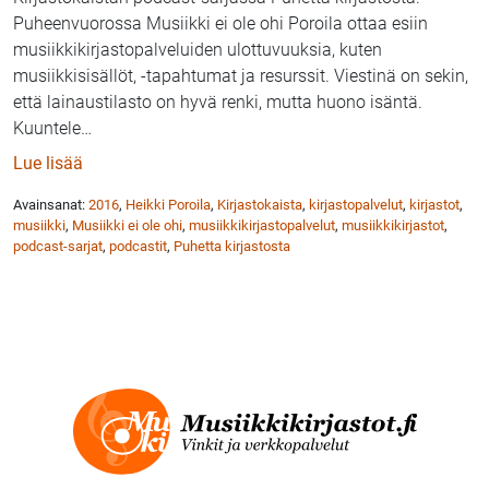
Puheenvuorossa Musiikki ei ole ohi Poroila ottaa esiin
musiikkikirjastopalveluiden ulottuvuuksia, kuten
musiikkisisällöt, -tapahtumat ja resurssit. Viestinä on sekin,
että lainaustilasto on hyvä renki, mutta huono isäntä.
Kuuntele
…
: Puhetta kirjastosta: Musiikki ei ole ohi, sanoo Heikk
Lue lisää
Avainsanat:
2016
,
Heikki Poroila
,
Kirjastokaista
,
kirjastopalvelut
,
kirjastot
,
musiikki
,
Musiikki ei ole ohi
,
musiikkikirjastopalvelut
,
musiikkikirjastot
,
podcast-sarjat
,
podcastit
,
Puhetta kirjastosta