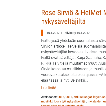
Rose Sirviö & HelMet M
nykysäveltäjiltä
10.1.2017
|
Päivitetty 10.1.2017
Esittelyssä yhdeksän suomalaista säv
Sirviön artikkeli Terveisiä suomalaisilta
nykysäveltäjiltä kertoo aktiivisista musi
Esillä ovat säveltäjät Kaija Saariaho, K
Riikka Talvitie ja muutamat muut. Alus
Sirviö korostaa musiikinteon ja musii
vuorovaikutuksellista eloa ajassa. –A
elää tässä ja nyt. Se sykkii,
…
: Rose Sirviö & HelMet Musiikk
Lue lisää
Avainsanat:
2016
,
2017
,
artikkelisarjat
,
kirjoituss
musiikki
,
luova työ
,
nykysäveltäjät
,
nykytaidemus
Suomi
,
säveltäjät
,
taidemusiikki