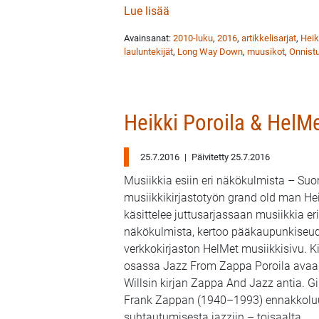
: Heikki Poroila & HelMet Musi
Lue lisää
Avainsanat:
2010-luku
,
2016
,
artikkelisarjat
,
Heik
lauluntekijät
,
Long Way Down
,
muusikot
,
Onnistu
Heikki Poroila & HelM
25.7.2016
|
Päivitetty 25.7.2016
Musiikkia esiin eri näkökulmista – Su
musiikkikirjastotyön grand old man Hei
käsittelee juttusarjassaan musiikkia eri
näkökulmista, kertoo pääkaupunkiseu
verkkokirjaston HelMet musiikkisivu. Ki
osassa Jazz From Zappa Poroila avaa
Willsin kirjan Zappa And Jazz antia. Gil
Frank Zappan (1940–1993) ennakkoluu
suhtautumisesta jazziin – toisaalta
…