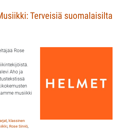
usiikki: Terveisiä suomalaisilta
eltäjää Rose
ikintekijöistä.
alevi Aho ja
tustekstissä
kkikokemusten
ikamme musiikki
i: Terveisiä suomalaisilta nykysäveltäjiltä
arjat
,
klassinen
iikki
,
Rose Sirviö
,