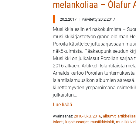
melankoliaa – Ólafur 
20.2.2017
|
Päivitetty 20.2.2017
Musiikkia esiin eri näkökulmista – Su
musiikkikirjastotyön grand old man He
Poroila käsittelee juttusarjassaan musii
näkökulmista. Pääkaupunkiseudun kirj
Musiikki on julkaissut Poroilan sarja
2016 alkaen. Artikkeli Islantilaista mel
Arnalds kertoo Poroilan tuntemuksista
islantilaismuusikon albumien ääressä.
kiirettömyyden ympäröimänä esimerki
julkaistun
…
: Heikki Poroila & HelMet Musi
Lue lisää
Avainsanat:
2010-luku
,
2016
,
albumit
,
artikkelisa
Islanti
,
kirjoitussarjat
,
musiikkivinkit
,
musiikkivi