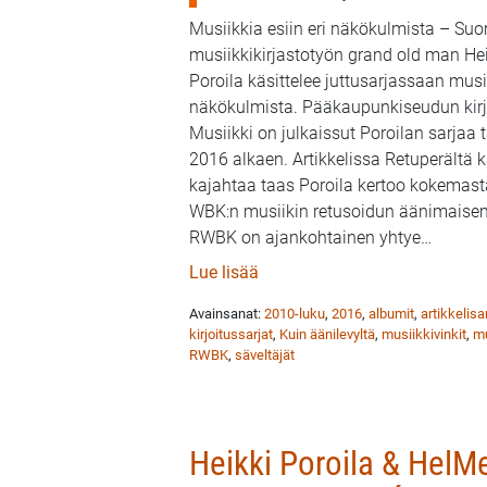
Musiikkia esiin eri näkökulmista – Su
musiikkikirjastotyön grand old man He
Poroila käsittelee juttusarjassaan musii
näkökulmista. Pääkaupunkiseudun kirj
Musiikki on julkaissut Poroilan sarja
2016 alkaen. Artikkelissa Retuperältä k
kajahtaa taas Poroila kertoo kokemas
WBK:n musiikin retusoidun äänimaisem
RWBK on ajankohtainen yhtye
…
: Heikki Poroila & HelMet Musi
Lue lisää
Avainsanat:
2010-luku
,
2016
,
albumit
,
artikkelisa
kirjoitussarjat
,
Kuin äänilevyltä
,
musiikkivinkit
,
mu
RWBK
,
säveltäjät
Heikki Poroila & HelMet