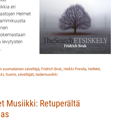
kkia eri
astojen Helmet
a tammikuusta
inen
 kokemastaan
a levytysten
…
ikki: Ei ihan tavallinen suomalainen säveltäjä
nen suomalainen säveltäjä
,
Fridrich Bruk
,
Heikki Poroila
,
HelMet
,
kki
,
Suomi
,
säveltäjät
,
taidemusiikki
t Musiikki: Retuperältä
aas