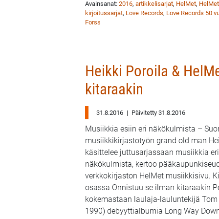
Avainsanat:
2016
,
artikkelisarjat
,
HelMet
,
HelMet
kirjoitussarjat
,
Love Records
,
Love Records 50 vu
Forss
Heikki Poroila & HelMe
kitaraakin
31.8.2016
|
Päivitetty 31.8.2016
Musiikkia esiin eri näkökulmista – Su
musiikkikirjastotyön grand old man Hei
käsittelee juttusarjassaan musiikkia eri
näkökulmista, kertoo pääkaupunkiseu
verkkokirjaston HelMet musiikkisivu. Ki
osassa Onnistuu se ilman kitaraakin Po
kokemastaan laulaja-lauluntekijä Tom O
1990) debyyttialbumia Long Way Down 