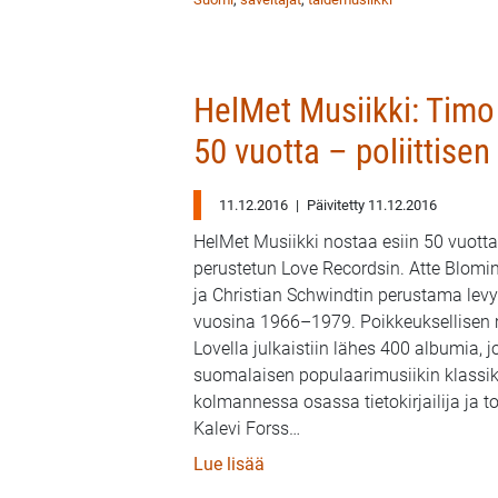
HelMet Musiikki: Timo
50 vuotta – poliittisen
11.12.2016
|
Päivitetty 11.12.2016
HelMet Musiikki nostaa esiin 50 vuotta
perustetun Love Recordsin. Atte Blomin
ja Christian Schwindtin perustama levy
vuosina 1966–1979. Poikkeuksellisen 
Lovella julkaistiin lähes 400 albumia, 
suomalaisen populaarimusiikin klassik
kolmannessa osassa tietokirjailija ja t
Kalevi Forss
…
: HelMet Musiikki: Timo Kalevi
Lue lisää