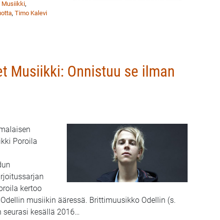
 Musiikki
,
otta
,
Timo Kalevi
t Musiikki: Onnistuu se ilman
omalaisen
kki Poroila
dun
rjoitussarjan
roila kertoo
dellin musiikin ääressä. Brittimuusikko Odellin (s.
seurasi kesällä 2016
…