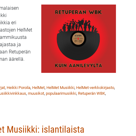
omalaisen
ikki
kkia eri
astojen HelMet
a tammikuusta
ajastaa ja
taan Retuperän
an äärellä.
ikki: Retuperältä kajastaa ja kajahtaa taas
rjat
,
Heikki Poroila
,
HelMet
,
HelMet Musiikki
,
HelMet-verkkokirjasto
,
siikkivinkkaus
,
muusikot
,
populaarimusiikki
,
Retuperän WBK
,
 Musiikki: islantilaista