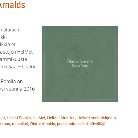
Arnalds
omalaisen
ikki
kkia eri
astojen HelMet
a tammikuusta
ankoliaa – Ólafur
 Poroila on
ksi vuonna 2016
ikki: islantilaista melankoliaa – Ólafur Arnalds
rjat
,
Heikki Poroila
,
HelMet
,
HelMet Musiikki
,
HelMet-verkkokirjasto
,
nkkaus
,
muusikot
,
Ólafur Arnalds
,
populaarimusiikki
,
säveltäjät