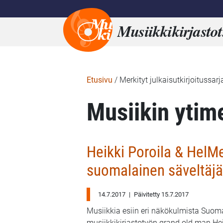
Musiikkikirjastot
Etusivu
/
Merkityt julkaisutkirjoitussarj
Musiikin ytim
Heikki Poroila & HelMet
suomalainen säveltäjä
14.7.2017
|
Päivitetty 15.7.2017
Musiikkia esiin eri näkökulmista Suom
musiikkikirjastotyön grand old man He