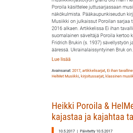
Poroila käsittelee juttusarjassaan musii
näkökulmista. Pääkaupunkiseudun kirj
Musiikki on julkaissut Poroilan sarja
2016 alkaen. Artikkelissa Ei ihan tavall
suomalainen säveltäjä Poroila kertoo
Fridrich Brukin (s. 1937) sävellystyön j
ääressä. Ukrainalaissyntyinen Bruk on
: Heikki Poroila & HelMet Musi
Lue lisää
Avainsanat:
2017
,
artikkelisarjat
,
Ei ihan tavalli
HelMet Musiikki
,
kirjoitussarjat
,
klassinen musii
Heikki Poroila & HelMe
kajastaa ja kajahtaa t
10.5.2017
|
Päivitetty 10.5.2017