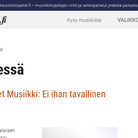
Musiikkikirjastot.fi – musiikkikirjastojen vinkit ja verkkopalvelut yhdestä paikasta
.
fi
VALIKK
Kysy musiikista
at
essä
 Musiikki: Ei ihan tavallinen
alaisen
ikki