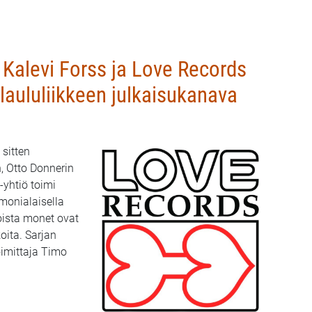
 Kalevi Forss ja Love Records
 laululiikkeen julkaisukanava
 sitten
, Otto Donnerin
-yhtiö toimi
monialaisella
joista monet ovat
oita. Sarjan
oimittaja Timo
 Forss ja Love Records 50 vuotta – poliittisen laululiikkeen jul