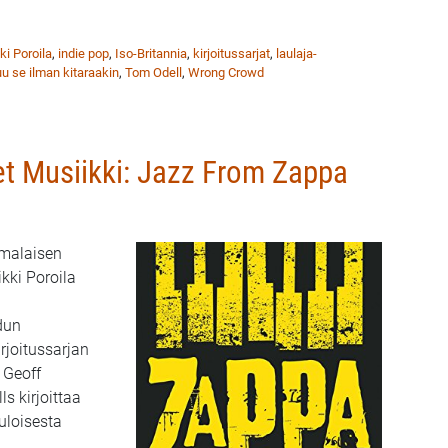
ikki: Onnistuu se ilman kitaraakin
ki Poroila
,
indie pop
,
Iso-Britannia
,
kirjoitussarjat
,
laulaja-
u se ilman kitaraakin
,
Tom Odell
,
Wrong Crowd
et Musiikki: Jazz From Zappa
omalaisen
kki Poroila
dun
rjoitussarjan
 Geoff
ls kirjoittaa
loisesta