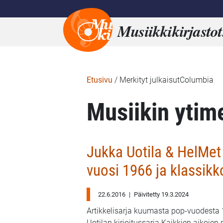
Musiikkikirjastot
Etusivu
/
Merkityt julkaisutColumbia
Musiikin ytim
Jukka Uotila & HelMet 
vuosi 1966 ja klassik
22.6.2016
|
Päivitetty 19.3.2024
Artikkelisarja kuumasta pop-vuodesta
Uotilan kirjoitussarja Kaikkien aikojen