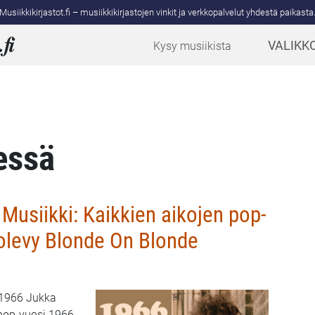
Musiikkikirjastot.fi – musiikkikirjastojen vinkit ja verkkopalvelut yhdestä paikasta
.
fi
VALIKK
Kysy musiikista
essä
Musiikki: Kaikkien aikojen pop-
kolevy Blonde On Blonde
 1966 Jukka
 pop-vuosi 1966