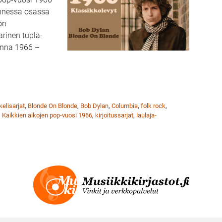
nnessa osassa
on
arinen tupla-
onna 1966 –
kki: Kaikkien aikojen pop-vuosi 1966 ja klassikkolevy Blonde On
kelisarjat
,
Blonde On Blonde
,
Bob Dylan
,
Columbia
,
folk rock
,
,
Kaikkien aikojen pop-vuosi 1966
,
kirjoitussarjat
,
laulaja-