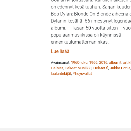
on edennyt kesäkuuhun. Sarjan kuude
Bob Dylan: Blonde On Blonde aiheena 
Dylanin kesällä -66 ilmestynyt legenda
albumi. – Tasan 50 vuotta sitten – vu
populaarimusiikissa oli käynnissä
ennenkuulumattoman rikas
…
: Jukka Uotila & HelMet Musii
Lue lisää
Avainsanat:
1960-luku
,
1966
,
2016
,
albumit
,
artik
HelMet
,
HelMet Musiikki
,
HelMet.fi
,
Jukka Uotila
lauluntekijät
,
Yhdysvallat