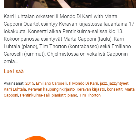
Karri Luhtalan orkesteri Il Mondo Di Karri with Marta
Capponi Quartet esiintyy Keravan kirjastossa lauantaina 17.
lokakuuta. Konsertti alkaa Pentinkulma-salissa klo 13.
Kokoonpanossa esiintyvät Marta Capponi (laulu), Karri
Luhtala (piano), Tim Thorton (kontrabasso) sekä Emiliano
Caroselli (rummut). Ohjelmistossa on vokalisti Capponin
omia
…
: Karri Luhtalan orkesteri ja Marta Capponi esiintyvä
Lue lisää
Avainsanat:
2015
,
Emiliano Caroselli
,
Il Mondo Di Karri
,
jazz
,
jazzyhtyeet
,
Karri Luhtala
,
Keravan kaupunginkirjasto
,
Keravan kirjasto
,
konsertit
,
Marta
Capponi
,
Pentinkulma-sali
,
pianistit
,
piano
,
Tim Thorton