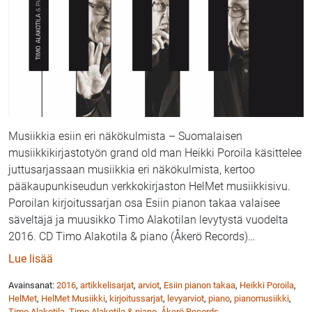
Musiikkia esiin eri näkökulmista – Suomalaisen
musiikkikirjastotyön grand old man Heikki Poroila käsittelee
juttusarjassaan musiikkia eri näkökulmista, kertoo
pääkaupunkiseudun verkkokirjaston HelMet musiikkisivu.
Poroilan kirjoitussarjan osa Esiin pianon takaa valaisee
säveltäjä ja muusikko Timo Alakotilan levytystä vuodelta
2016. CD Timo Alakotila & piano (Åkerö Records)
…
: Heikki Poroila & HelMet Musiikki: Esiin pianon taka
Lue lisää
Avainsanat:
2016
,
artikkelisarjat
,
arviot
,
Esiin pianon takaa
,
Heikki Poroila
,
HelMet
,
HelMet Musiikki
,
kirjoitussarjat
,
levyarviot
,
piano
,
pianomusiikki
,
Timo Alakotila
,
Timo Alakotila & piano
,
Åkerö Records