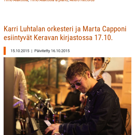
Karri Luhtalan orkesteri ja Marta Capponi
esiintyvät Keravan kirjastossa 17.10.
15.10.2015
|
Päivitetty 16.10.2015