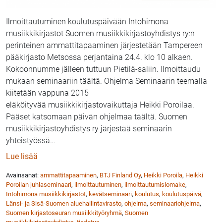
Ilmoittautuminen koulutuspäivään Intohimona
musiikkikirjastot Suomen musiikkikirjastoyhdistys ry:n
perinteinen ammattitapaaminen järjestetään Tampereen
pääkirjasto Metsossa perjantaina 24.4. klo 10 alkaen.
Kokoonnumme jälleen tuttuun Pietilä-saliin. Ilmoittaudu
mukaan seminaariin täältä. Ohjelma Seminaarin teemalla
kiitetään vappuna 2015
eläköityvää musiikkikirjastovaikuttaja Heikki Poroilaa.
Pääset katsomaan päivän ohjelmaa täältä. Suomen
musiikkikirjastoyhdistys ry järjestää seminaarin
yhteistyössä
…
: Ilmoittaudu koulutukseen Intohimona musiikkikirja
Lue lisää
Avainsanat:
ammattitapaaminen
,
BTJ Finland Oy
,
Heikki Poroila
,
Heikki
Poroilan juhlaseminaari
,
ilmoittautuminen
,
ilmoittautumislomake
,
Intohimona musiikkikirjastot
,
kevätseminaari
,
koulutus
,
koulutuspäivä
,
Länsi- ja Sisä-Suomen aluehallintavirasto
,
ohjelma
,
seminaariohjelma
,
Suomen kirjastoseuran musiikkityöryhmä
,
Suomen