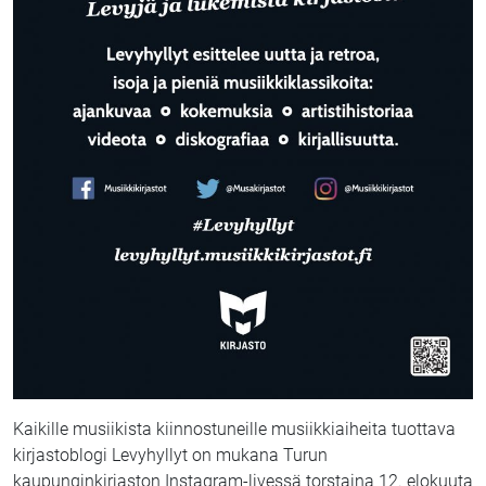
Kaikille musiikista kiinnostuneille musiikkiaiheita tuottava
kirjastoblogi Levyhyllyt on mukana Turun
kaupunginkirjaston Instagram-livessä torstaina 12. elokuuta