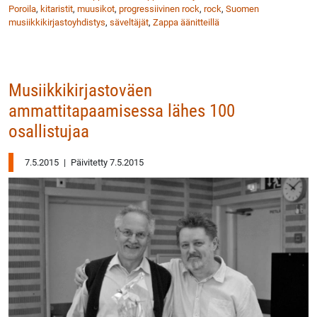
Poroila
,
kitaristit
,
muusikot
,
progressiivinen rock
,
rock
,
Suomen
musiikkikirjastoyhdistys
,
säveltäjät
,
Zappa äänitteillä
Musiikkikirjastoväen
ammattitapaamisessa lähes 100
osallistujaa
7.5.2015
|
Päivitetty 7.5.2015