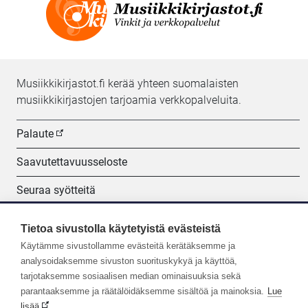
Musiikkikirjastot.fi kerää yhteen suomalaisten
musiikkikirjastojen tarjoamia verkkopalveluita.
Palaute
Saavutettavuusseloste
Seuraa syötteitä
Evästeasetukset
Tietoa sivustolla käytetyistä evästeistä
Käytämme sivustollamme evästeitä kerätäksemme ja
Seuraa meitä:
analysoidaksemme sivuston suorituskykyä ja käyttöä,
tarjotaksemme sosiaalisen median ominaisuuksia sekä
parantaaksemme ja räätälöidäksemme sisältöä ja mainoksia.
Lue
lisää