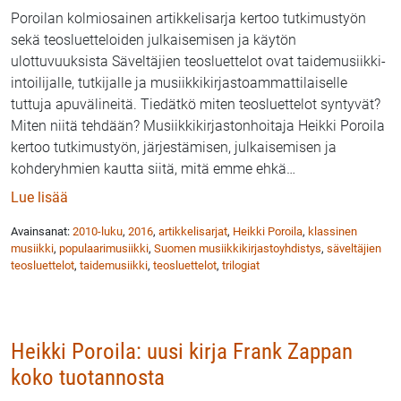
Poroilan kolmiosainen artikkelisarja kertoo tutkimustyön
sekä teosluetteloiden julkaisemisen ja käytön
ulottuvuuksista Säveltäjien teosluettelot ovat taidemusiikki-
intoilijalle, tutkijalle ja musiikkikirjastoammattilaiselle
tuttuja apuvälineitä. Tiedätkö miten teosluettelot syntyvät?
Miten niitä tehdään? Musiikkikirjastonhoitaja Heikki Poroila
kertoo tutkimustyön, järjestämisen, julkaisemisen ja
kohderyhmien kautta siitä, mitä emme ehkä
…
: Mistä on säveltäjien teosluettelot tehty? Heikki Poro
Lue lisää
Avainsanat:
2010-luku
,
2016
,
artikkelisarjat
,
Heikki Poroila
,
klassinen
musiikki
,
populaarimusiikki
,
Suomen musiikkikirjastoyhdistys
,
säveltäjien
teosluettelot
,
taidemusiikki
,
teosluettelot
,
trilogiat
Heikki Poroila: uusi kirja Frank Zappan
koko tuotannosta