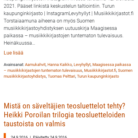
2021. Pääset linkistä keskustelun taltiointiin. Turun
kaupunginkirjasto | InstagramLevyhyllyt | Musiikkikirjastot.fi
Torstaiaamuna aiheena on myös Suomen
musiikkikirjastoyhdistyksen uutuuskirja Maagisessa
paikassa – musiikkikirjastojen tuntematon tulevaisuus.
Heinäkuussa
…
: Levyhyllyt ja Maagisessa paikassa Aamukahvilla to
Lue lisää
Avainsanat:
Aamukahvit
,
Hanna Kaikko
,
Levyhyllyt
,
Maagisessa paikassa
– musiikkikirjastojen tuntematon tulevaisuus
,
Musiikkikirjastot.fi
,
Suomen
musiikkikirjastoyhdistys
,
Tuomas Pelttari
,
Turun kaupunginkirjasto
Mistä on säveltäjien teosluettelot tehty?
Heikki Poroilan trilogia teosluetteloiden
taustoista on valmis
24.9.2016
|
Päivitetty 24.9.2016