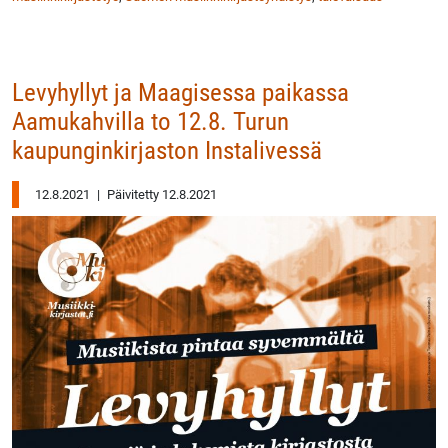
Levyhyllyt ja Maagisessa paikassa
Aamukahvilla to 12.8. Turun
kaupunginkirjaston Instalivessä
12.8.2021
|
Päivitetty 12.8.2021