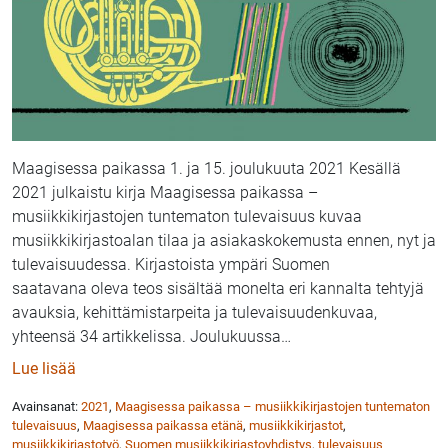
Maagisessa paikassa 1. ja 15. joulukuuta 2021 Kesällä
2021 julkaistu kirja Maagisessa paikassa –
musiikkikirjastojen tuntematon tulevaisuus kuvaa
musiikkikirjastoalan tilaa ja asiakaskokemusta ennen, nyt ja
tulevaisuudessa. Kirjastoista ympäri Suomen
saatavana oleva teos sisältää monelta eri kannalta tehtyjä
avauksia, kehittämistarpeita ja tulevaisuudenkuvaa,
yhteensä 34 artikkelissa. Joulukuussa
…
: Maagisessa paikassa 1 ja 2 • etänä ke 1.12. ja Pasi
Lue lisää
Avainsanat:
2021
,
Maagisessa paikassa – musiikkikirjastojen tuntematon
tulevaisuus
,
Maagisessa paikassa etänä
,
musiikkikirjastot
,
musiikkikirjastotyö
,
Suomen musiikkikirjastoyhdistys
,
tulevaisuus