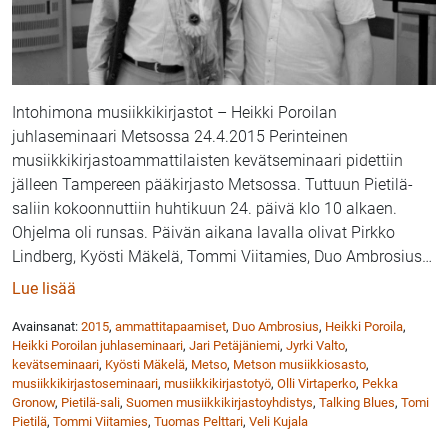
Intohimona musiikkikirjastot – Heikki Poroilan
juhlaseminaari Metsossa 24.4.2015 Perinteinen
musiikkikirjastoammattilaisten kevätseminaari pidettiin
jälleen Tampereen pääkirjasto Metsossa. Tuttuun Pietilä-
saliin kokoonnuttiin huhtikuun 24. päivä klo 10 alkaen.
Ohjelma oli runsas. Päivän aikana lavalla olivat Pirkko
Lindberg, Kyösti Mäkelä, Tommi Viitamies, Duo Ambrosius
…
: Musiikkikirjastoväen ammattitapaamisessa lähes 1
Lue lisää
Avainsanat:
2015
,
ammattitapaamiset
,
Duo Ambrosius
,
Heikki Poroila
,
Heikki Poroilan juhlaseminaari
,
Jari Petäjäniemi
,
Jyrki Valto
,
kevätseminaari
,
Kyösti Mäkelä
,
Metso
,
Metson musiikkiosasto
,
musiikkikirjastoseminaari
,
musiikkikirjastotyö
,
Olli Virtaperko
,
Pekka
Gronow
,
Pietilä-sali
,
Suomen musiikkikirjastoyhdistys
,
Talking Blues
,
Tomi
Pietilä
,
Tommi Viitamies
,
Tuomas Pelttari
,
Veli Kujala