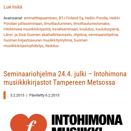
: Ilmoittaudu koulutukseen Intohimona musiikkikirja
Lue lisää
Avainsanat:
ammattitapaaminen
,
BTJ Finland Oy
,
Heikki Poroila
,
Heikki
Poroilan juhlaseminaari
,
ilmoittautuminen
,
ilmoittautumislomake
,
Intohimona musiikkikirjastot
,
kevätseminaari
,
koulutus
,
koulutuspäivä
,
Länsi- ja Sisä-Suomen aluehallintavirasto
,
ohjelma
,
seminaariohjelma
,
Suomen kirjastoseuran musiikkityöryhmä
,
Suomen
musiikkikirjastoyhdistys
,
tiedotus
Seminaariohjelma 24.4. julki – Intohimona
musiikkikirjastot Tampereen Metsossa
3.2.2015
|
Päivitetty 6.2.2015