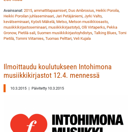
Avainsanat:
2015
,
ammattitapaamiset
,
Duo Ambrosius
,
Heikki Poroila
,
Heikki Poroilan juhlaseminaari
,
Jari Petäjäniemi
,
Jyrki Valto
,
kevätseminaari
,
Kyösti Mäkelä
,
Metso
,
Metson musiikkiosasto
,
musiikkikirjastoseminaari
,
musiikkikirjastotyö
,
Olli Virtaperko
,
Pekka
Gronow
,
Pietilä-sali
,
Suomen musiikkikirjastoyhdistys
,
Talking Blues
,
Tomi
Pietilä
,
Tommi Viitamies
,
Tuomas Pelttari
,
Veli Kujala
Ilmoittaudu koulutukseen Intohimona
musiikkikirjastot 12.4. mennessä
10.3.2015
|
Päivitetty 10.3.2015