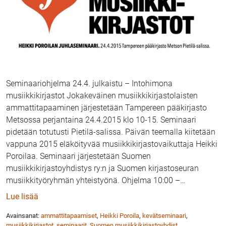
Seminaariohjelma 24.4. julkaistu – Intohimona
musiikkikirjastot Jokakeväinen musiikkikirjastolaisten
ammattitapaaminen järjestetään Tampereen pääkirjasto
Metsossa perjantaina 24.4.2015 klo 10-15. Seminaari
pidetään totutusti Pietilä-salissa. Päivän teemalla kiitetään
vappuna 2015 eläköityvää musiikkikirjastovaikuttaja Heikki
Poroilaa. Seminaari järjestetään Suomen
musiikkikirjastoyhdistys ry:n ja Suomen kirjastoseuran
musiikkityöryhmän yhteistyönä. Ohjelma 10:00 –
…
: Seminaariohjelma 24.4. julki – Intohimona musiikk
Lue lisää
Avainsanat:
ammattitapaamiset
,
Heikki Poroila
,
kevätseminaari
,
musiikkikirjastot
,
seminaarit
,
Suomen musiikkikirjastoyhdist