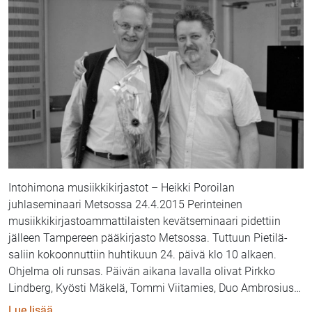
Intohimona musiikkikirjastot – Heikki Poroilan
juhlaseminaari Metsossa 24.4.2015 Perinteinen
musiikkikirjastoammattilaisten kevätseminaari pidettiin
jälleen Tampereen pääkirjasto Metsossa. Tuttuun Pietilä-
saliin kokoonnuttiin huhtikuun 24. päivä klo 10 alkaen.
Ohjelma oli runsas. Päivän aikana lavalla olivat Pirkko
Lindberg, Kyösti Mäkelä, Tommi Viitamies, Duo Ambrosius
…
: Musiikkikirjastoväen ammattitapaamisessa lähes 1
Lue lisää