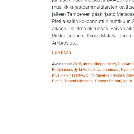
musiikkikirjastoammattilaisten kevätse
jälleen Tampereen pääkirjasto Metsoss
Pietilä-saliin kokoonnuttiin huhtikuun 
alkaen. Ohjelma oli runsas. Päivän aika
Pirkko Lindberg, Kyösti Mäkelä, Tommi
Ambrosius
…
: Musiikkikirjastoväen ammat
Lue lisää
Avainsanat:
2015
,
ammattitapaamiset
,
Duo Ambr
Petäjäniemi
,
Jyrki Valto
,
kevätseminaari
,
Kyösti
musiikkikirjastotyö
,
Olli Virtaperko
,
Pekka Grono
Pietilä
,
Tommi Viitamies
,
Tuomas Pelttari
,
Veli K