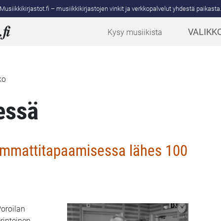
Musiikkikirjastot.fi – musiikkikirjastojen vinkit ja verkkopalvelut yhdestä paikasta
.
fi
VALIKK
Kysy musiikista
ko
essä
 ammattitapaamisessa lähes 100
Poroilan
rinteinen