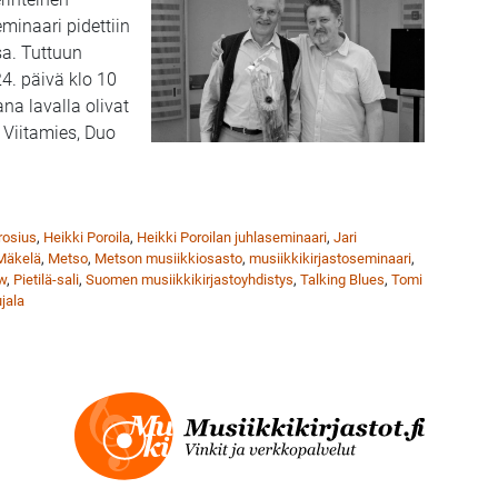
minaari pidettiin
a. Tuttuun
24. päivä klo 10
na lavalla olivat
 Viitamies, Duo
titapaamisessa lähes 100 osallistujaa
osius
,
Heikki Poroila
,
Heikki Poroilan juhlaseminaari
,
Jari
 Mäkelä
,
Metso
,
Metson musiikkiosasto
,
musiikkikirjastoseminaari
,
w
,
Pietilä-sali
,
Suomen musiikkikirjastoyhdistys
,
Talking Blues
,
Tomi
ujala