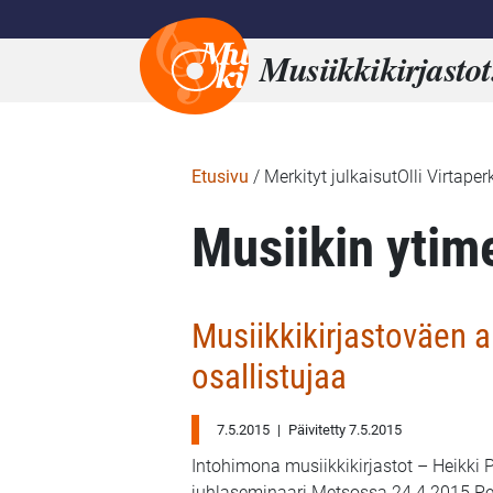
Musiikkikirjastot
Etusivu
/
Merkityt julkaisutOlli Virtaper
Musiikin ytim
Musiikkikirjastoväen
osallistujaa
7.5.2015
|
Päivitetty 7.5.2015
Intohimona musiikkikirjastot – Heikki 
juhlaseminaari Metsossa 24.4.2015 Pe