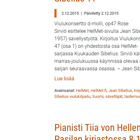
2.12.2015
|
Päivitetty 2.12.2015
Viulukonsertto d-molli, op47 Rose
Sirviö esittelee HelMet-sivulla Jean Si
1957) sävellystyötä. Kirjoitus Viulukons
47 (osa 1) on yhdestoista osa HelMet-
sarjassa Kuukauden Sibelius. Sirviö kä
marras-joulukuussa käynnissä olevaa Si
sarjan seuraavassa osassa. – Jean Sib
: Sibeliuksen viulukonsertto,
Lue lisää
Avainsanat:
HelMet
,
HelMet.fi
,
Jean Sibelius
,
kir
Sibelius-viulukilpailu
,
Suomi
,
säveltäjät
,
taidemus
Pianisti Tiia von Helle
Pasilan kirjastossa 8.