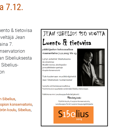
a 7.12.
ento & tietovisa
äveltäjä Jean
aina 7.
nservatorion
an Sibeliuksesta
Sibelius-
ton
nnainmaan esitelmä Kuopion pääkirjastossa 7.12.
n Sibelius
,
opion konservatorio
,
örön koulu
,
Sibelius
,