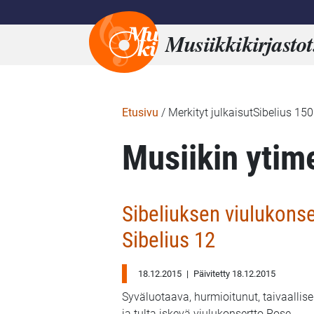
Musiikkikirjastot
Etusivu
/
Merkityt julkaisutSibelius 150
Musiikin ytim
Sibeliuksen viulukons
Sibelius 12
18.12.2015
|
Päivitetty 18.12.2015
Syväluotaava, hurmioitunut, taivaallis
ja tulta iskevä viulukonsertto Rose