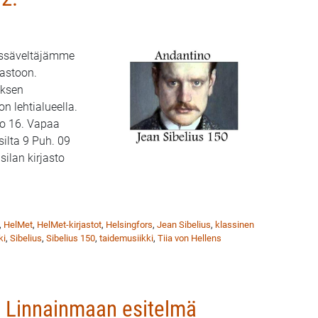
issäveltäjämme
jastoon.
uksen
on lehtialueella.
lo 16. Vapaa
silta 9 Puh. 09
ilan kirjasto
ittaa Sibeliuksen musiikkia Pasilan kirjastossa 8.12.
,
HelMet
,
HelMet-kirjastot
,
Helsingfors
,
Jean Sibelius
,
klassinen
ki
,
Sibelius
,
Sibelius 150
,
taidemusiikki
,
Tiia von Hellens
Iia Linnainmaan esitelmä