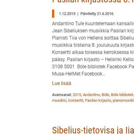
1.12.2015
|
Päivitetty 21.6.2016
Andantino Tule kuuntelemaan kansall
Jean Sibeliuksen musiikkia Pasilan kir
Pianisti Tiia von Hellens soittaa Sibeli
musiikkia tiistaina 8. joulukuuta kirjast
Konsertti alkaa toisessa kerroksessa k
pääsy. Pasilan kirjasto – Helsinki Kello
3108 5001 Böle bibliotek Facebook Pas
Musa-HelMet Facebook
…
: Pianisti Tiia von Hellens so
Lue lisää
Avainsanat:
2015
,
Andantino
,
Böle
,
Böle bibliotek
musiikki
,
konsertit
,
Pasilan kirjasto
,
pianomusiik
Sibelius-tietovisa ja 