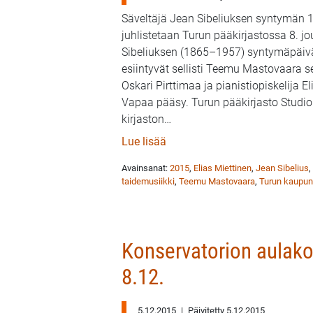
Säveltäjä Jean Sibeliuksen syntymän 
juhlistetaan Turun pääkirjastossa 8. jo
Sibeliuksen (1865–1957) syntymäpäiv
esiintyvät sellisti Teemu Mastovaara sel
Oskari Pirttimaa ja pianistiopiskelija E
Vapaa pääsy. Turun pääkirjasto Studi
kirjaston
…
: Jean Sibeliuksen syntymäpäi
Lue lisää
Avainsanat:
2015
,
Elias Miettinen
,
Jean Sibelius
,
taidemusiikki
,
Teemu Mastovaara
,
Turun kaupung
Konservatorion aulako
8.12.
5.12.2015
|
Päivitetty 5.12.2015