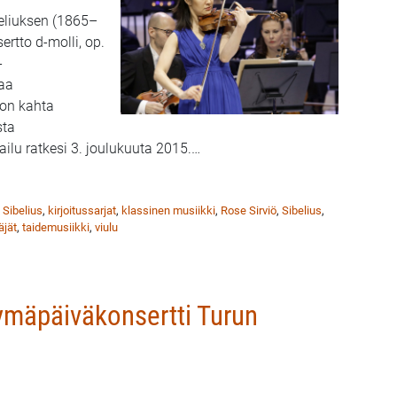
beliuksen (1865–
ertto d-molli, op.
-
vaa
ton kahta
sta
ailu ratkesi 3. joulukuuta 2015.
…
 osa 2 – Kuukauden Sibelius 12
 Sibelius
,
kirjoitussarjat
,
klassinen musiikki
,
Rose Sirviö
,
Sibelius
,
äjät
,
taidemusiikki
,
viulu
ymäpäiväkonsertti Turun