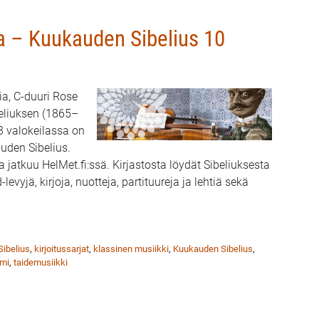
sa – Kuukauden Sibelius 10
ia, C-duuri Rose
beliuksen (1865–
 3 valokeilassa on
den Sibelius.
jatkuu HelMet.fi:ssä. Kirjastosta löydät Sibeliuksesta
-levyjä, kirjoja, nuotteja, partituureja ja lehtiä sekä
uukauden Sibelius 10
Sibelius
,
kirjoitussarjat
,
klassinen musiikki
,
Kuukauden Sibelius
,
mi
,
taidemusiikki