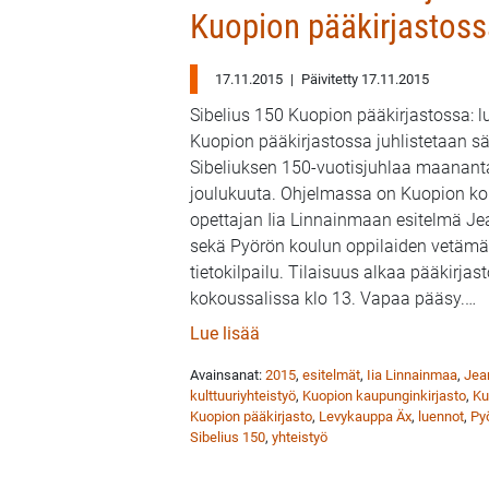
Kuopion pääkirjastoss
17.11.2015
|
Päivitetty 17.11.2015
Sibelius 150 Kuopion pääkirjastossa: lu
Kuopion pääkirjastossa juhlistetaan s
Sibeliuksen 150-vuotisjuhlaa maanant
joulukuuta. Ohjelmassa on Kuopion ko
opettajan Iia Linnainmaan esitelmä Je
sekä Pyörön koulun oppilaiden vetämä 
tietokilpailu. Tilaisuus alkaa pääkirjas
kokoussalissa klo 13. Vapaa pääsy.
…
: Sibelius-tietovisa ja Iia Li
Lue lisää
Avainsanat:
2015
,
esitelmät
,
Iia Linnainmaa
,
Jea
kulttuuriyhteistyö
,
Kuopion kaupunginkirjasto
,
Ku
Kuopion pääkirjasto
,
Levykauppa Äx
,
luennot
,
Py
Sibelius 150
,
yhteistyö