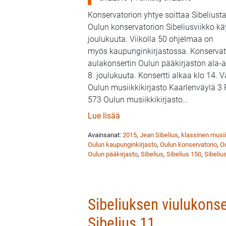
Konservatorion yhtye soittaa Sibeliust
Oulun konservatorion Sibeliusviikko kä
joulukuuta. Viikolla 50 ohjelmaa on
myös kaupunginkirjastossa. Konservato
aulakonsertin Oulun pääkirjaston ala-a
8. joulukuuta. Konsertti alkaa klo 14. 
Oulun musiikkikirjasto Kaarlenväylä 3
573 Oulun musiikkikirjasto
…
: Konservatorion aulakonsertt
Lue lisää
Avainsanat:
2015
,
Jean Sibelius
,
klassinen musii
Oulun kaupunginkirjasto
,
Oulun konservatorio
,
Ou
Oulun pääkirjasto
,
Sibelius
,
Sibelius 150
,
Sibeliu
Sibeliuksen viulukons
Sibelius 11