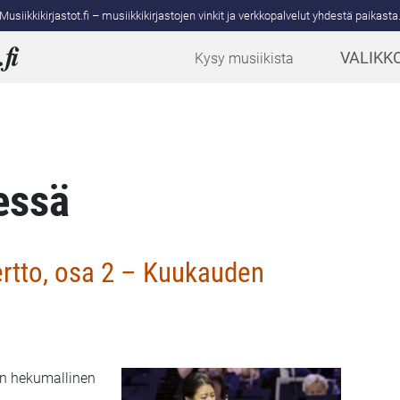
Musiikkikirjastot.fi – musiikkikirjastojen vinkit ja verkkopalvelut yhdestä paikasta
.
fi
VALIKK
Kysy musiikista
essä
ertto, osa 2 – Kuukauden
en hekumallinen