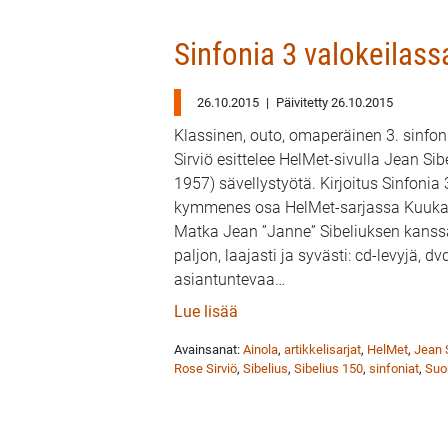
Sinfonia 3 valokeilas
26.10.2015
|
Päivitetty 26.10.2015
Klassinen, outo, omaperäinen 3. sinfon
Sirviö esittelee HelMet-sivulla Jean Si
1957) sävellystyötä. Kirjoitus Sinfonia
kymmenes osa HelMet-sarjassa Kuukau
Matka Jean ”Janne” Sibeliuksen kanssa 
paljon, laajasti ja syvästi: cd-levyjä, dvd
asiantuntevaa
…
: Sinfonia 3 valokeilassa – K
Lue lisää
Avainsanat:
Ainola
,
artikkelisarjat
,
HelMet
,
Jean 
Rose Sirviö
,
Sibelius
,
Sibelius 150
,
sinfoniat
,
Suo