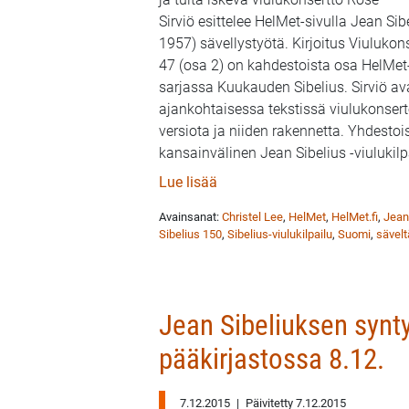
Sirviö esittelee HelMet-sivulla Jean Si
1957) sävellystyötä. Kirjoitus Viulukons
47 (osa 2) on kahdestoista osa HelMet
sarjassa Kuukauden Sibelius. Sirviö a
ajankohtaisessa tekstissä viulukonser
versiota ja niiden rakennetta. Yhdestoi
kansainvälinen Jean Sibelius -viulukilp
: Sibeliuksen viulukonsertto,
Lue lisää
Avainsanat:
Christel Lee
,
HelMet
,
HelMet.fi
,
Jean
Sibelius 150
,
Sibelius-viulukilpailu
,
Suomi
,
sävelt
Jean Sibeliuksen synt
pääkirjastossa 8.12.
7.12.2015
|
Päivitetty 7.12.2015