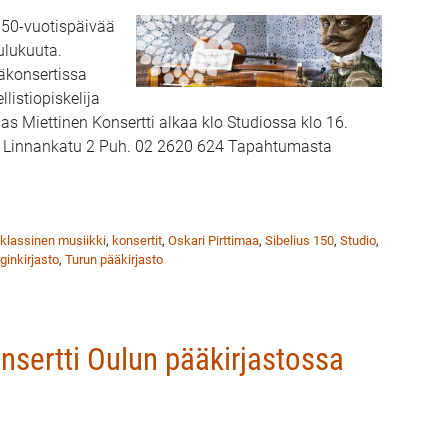
150-vuotispäivää
ulukuuta.
äkonsertissa
listiopiskelija
lias Miettinen Konsertti alkaa klo Studiossa klo 16.
o Linnankatu 2 Puh. 02 2620 624 Tapahtumasta
väkonsertti Turun pääkirjastossa 8.12.
klassinen musiikki
,
konsertit
,
Oskari Pirttimaa
,
Sibelius 150
,
Studio
,
inkirjasto
,
Turun pääkirjasto
nsertti Oulun pääkirjastossa