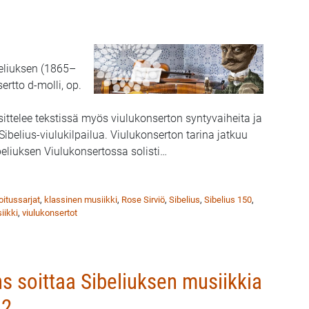
beliuksen (1865–
ertto d-molli, op.
sittelee tekstissä myös viulukonserton syntyvaiheita ja
belius-viulukilpailua. Viulukonserton tarina jatkuu
eliuksen Viulukonsertossa solisti
…
 osa 1 – Kuukauden Sibelius 11
joitussarjat
,
klassinen musiikki
,
Rose Sirviö
,
Sibelius
,
Sibelius 150
,
iikki
,
viulukonsertot
ns soittaa Sibeliuksen musiikkia
12.