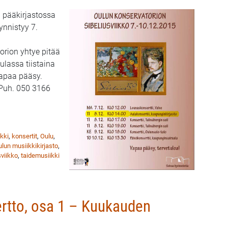
a pääkirjastossa
ynnistyy 7.
rion yhtye pitää
ulassa tiistaina
Vapaa pääsy.
 Puh. 050 3166
i Oulun pääkirjastossa 8.12.
kki
,
konsertit
,
Oulu
,
lun musiikkikirjasto
,
sviikko
,
taidemusiikki
ertto, osa 1 – Kuukauden