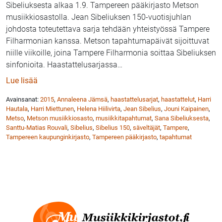
Sibeliuksesta alkaa 1.9. Tampereen pääkirjasto Metson
musiikkiosastolla. Jean Sibeliuksen 150-vuotisjuhlan
johdosta toteutettava sarja tehdään yhteistyössä Tampere
Filharmonian kanssa. Metson tapahtumapäivät sijoittuvat
niille viikoille, joina Tampere Filharmonia soittaa Sibeliuksen
sinfonioita. Haastattelusarjassa
…
: Seitsemän sanaa Sibeliuksesta – Metson musiikkios
Lue lisää
Avainsanat:
2015
,
Annaleena Jämsä
,
haastattelusarjat
,
haastattelut
,
Harri
Hautala
,
Harri Miettunen
,
Helena Hiilivirta
,
Jean Sibelius
,
Jouni Kaipainen
,
Metso
,
Metson musiikkiosasto
,
musiikkitapahtumat
,
Sana Sibeliuksesta
,
Santtu-Matias Rouvali
,
Sibelius
,
Sibelius 150
,
säveltäjät
,
Tampere
,
Tampereen kaupunginkirjasto
,
Tampereen pääkirjasto
,
tapahtumat