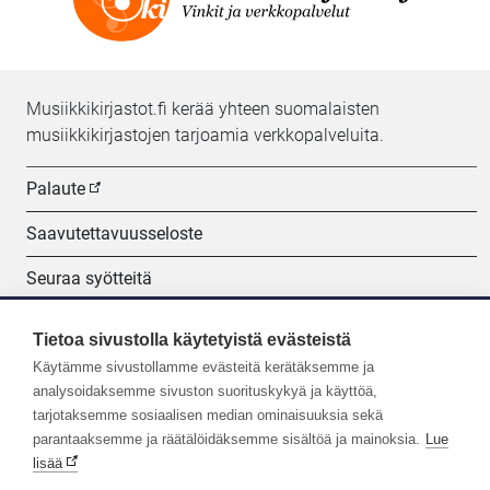
Musiikkikirjastot.fi kerää yhteen suomalaisten
musiikkikirjastojen tarjoamia verkkopalveluita.
Palaute
Saavutettavuusseloste
Seuraa syötteitä
Evästeasetukset
Tietoa sivustolla käytetyistä evästeistä
Käytämme sivustollamme evästeitä kerätäksemme ja
Seuraa meitä:
analysoidaksemme sivuston suorituskykyä ja käyttöä,
tarjotaksemme sosiaalisen median ominaisuuksia sekä
parantaaksemme ja räätälöidäksemme sisältöä ja mainoksia.
Lue
lisää