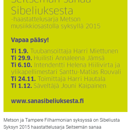
Metson ja Tampere Filharmonian syksyssä on Sibeliusta
Syksyn 2015 haastattelusarja Seitsemän sanaa