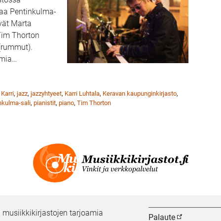
kaa Pentinkulma-
vät Marta
 Tim Thorton
 (rummut).
omia
…
Marta Capponi esiintyvät Keravan kirjastossa 17.10.
 Karri
,
jazz
,
jazzyhtyeet
,
Karri Luhtala
,
Keravan kaupunginkirjasto
,
nkulma-sali
,
pianistit
,
piano
,
Tim Thorton
 musiikkikirjastojen tarjoamia
Palaute