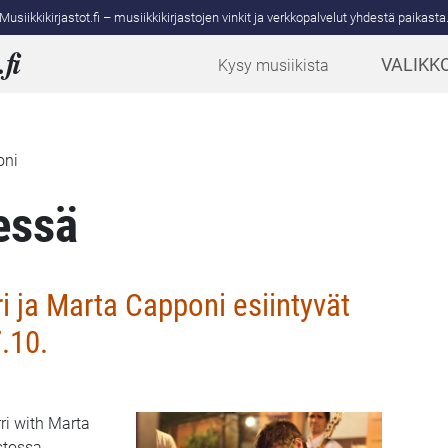
Musiikkikirjastot.fi – musiikkikirjastojen vinkit ja verkkopalvelut yhdestä paikasta
.
fi
VALIKK
Kysy musiikista
oni
essä
ri ja Marta Capponi esiintyvät
.10.
rri with Marta
stossa