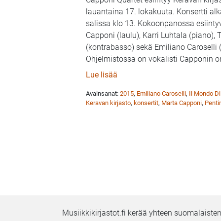
lauantaina 17. lokakuuta. Konsertti al
salissa klo 13. Kokoonpanossa esiinty
Capponi (laulu), Karri Luhtala (piano),
(kontrabasso) sekä Emiliano Caroselli
Ohjelmistossa on vokalisti Capponin 
: Karri Luhtalan orkesteri ja 
Lue lisää
Avainsanat:
2015
,
Emiliano Caroselli
,
Il Mondo Di
Keravan kirjasto
,
konsertit
,
Marta Capponi
,
Penti
Musiikkikirjastot.fi kerää yhteen suomalaisten