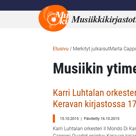
Musiikkikirjastot
Etusivu
/
Merkityt julkaisutMarta Capp
Musiikin ytim
Karri Luhtalan orkeste
Keravan kirjastossa 17
15.10.2015
|
Päivitetty 16.10.2015
Karri Luhtalan orkesteri Il Mondo Di Ka
Capponi Quartet esiintyy Keravan kirja