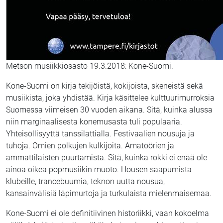
Metson musiikkiosasto 19.3.2018: Kone-Suomi.
Kone-Suomi on kirja tekijöistä, kokijoista, skeneistä sekä
musiikista, joka yhdistää. Kirja käsittelee kulttuurimurroksia
Suomessa viimeisen 30 vuoden aikana. Sitä, kuinka alussa
niin marginaalisesta konemusasta tuli populaaria.
Yhteisöllisyyttä tanssilattialla. Festivaalien nousuja ja
tuhoja. Omien polkujen kulkijoita. Amatöörien ja
ammattilaisten puurtamista. Sitä, kuinka rokki ei enää ole
ainoa oikea popmusiikin muoto. Housen saapumista
klubeille, trancebuumia, teknon uutta nousua,
kansainvälisiä läpimurtoja ja turkulaista mi
elenmaisemaa.
Kone-Suomi ei ole definitiivinen historiikki, vaan kokoelma