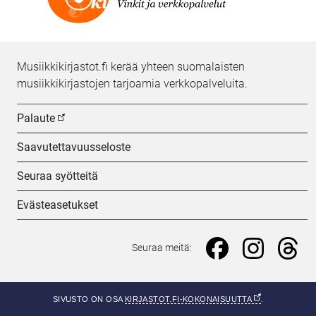
Musiikkikirjastot.fi kerää yhteen suomalaisten
musiikkikirjastojen tarjoamia verkkopalveluita.
Palaute
Saavutettavuusseloste
Seuraa syötteitä
Evästeasetukset
Seuraa meitä: