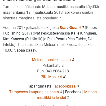
Tampereen pääkirjasto
Metson musiikkiosastolla
käydään
maanantaina 19. maaliskuuta
2018 läpi konemusiikin
historiaa marginaalista populaariin.
Vuonna 2017 julkaistusta kirjasta
Kone-Suomi
(Khaos
Publishing, 2017) ovat keskustelemassa
Kalle Kinnunen
,
Kim Kanerva
(DJ Kimik) ja
Riku Pentti
(Rico Tubbs, DJ
Infekto). Tilaisuus alkaa Metson musiikkiosastolla klo
18.00. Vapaa pääsy.
Metson musiikkiosasto
Pirkankatu 2
Puh. 040 8064 918
PIKI Musiikki
Tapahtumasta
Facebookissa
Tampereen kaupunginkirjasto
| Facebook |
Metson
musiikki ja lehdet