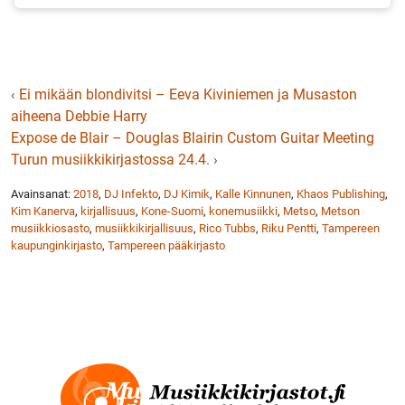
‹
Ei mikään blondivitsi – Eeva Kiviniemen ja Musaston
aiheena Debbie Harry
Expose de Blair – Douglas Blairin Custom Guitar Meeting
Turun musiikkikirjastossa 24.4.
›
Avainsanat:
2018
,
DJ Infekto
,
DJ Kimik
,
Kalle Kinnunen
,
Khaos Publishing
,
Kim Kanerva
,
kirjallisuus
,
Kone-Suomi
,
konemusiikki
,
Metso
,
Metson
musiikkiosasto
,
musiikkikirjallisuus
,
Rico Tubbs
,
Riku Pentti
,
Tampereen
kaupunginkirjasto
,
Tampereen pääkirjasto