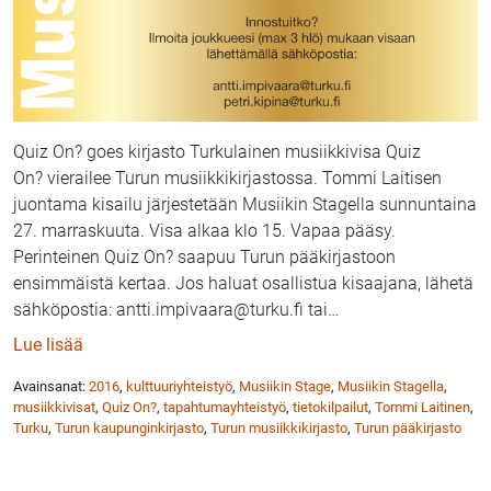
Quiz On? goes kirjasto Turkulainen musiikkivisa Quiz
On? vierailee Turun musiikkikirjastossa. Tommi Laitisen
juontama kisailu järjestetään Musiikin Stagella sunnuntaina
27. marraskuuta. Visa alkaa klo 15. Vapaa pääsy.
Perinteinen Quiz On? saapuu Turun pääkirjastoon
ensimmäistä kertaa. Jos haluat osallistua kisaajana, lähetä
sähköpostia: antti.impivaara@turku.fi tai
…
: Perinteikäs Quiz On? saapuu Turun musiikkikirjast
Lue lisää
Avainsanat:
2016
,
kulttuuriyhteistyö
,
Musiikin Stage
,
Musiikin Stagella
,
musiikkivisat
,
Quiz On?
,
tapahtumayhteistyö
,
tietokilpailut
,
Tommi Laitinen
,
Turku
,
Turun kaupunginkirjasto
,
Turun musiikkikirjasto
,
Turun pääkirjasto