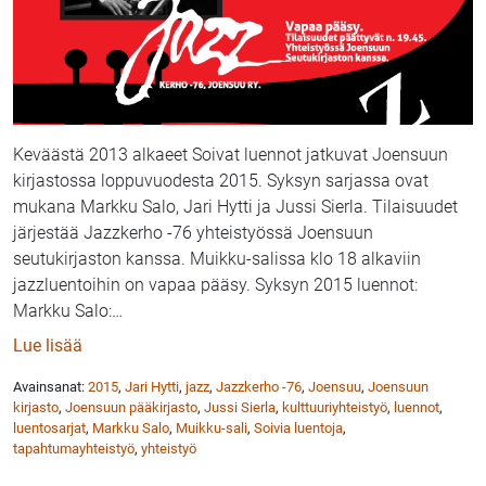
Keväästä 2013 alkaeet Soivat luennot jatkuvat Joensuun
kirjastossa loppuvuodesta 2015. Syksyn sarjassa ovat
mukana Markku Salo, Jari Hytti ja Jussi Sierla. Tilaisuudet
järjestää Jazzkerho -76 yhteistyössä Joensuun
seutukirjaston kanssa. Muikku-salissa klo 18 alkaviin
jazzluentoihin on vapaa pääsy. Syksyn 2015 luennot:
Markku Salo:
…
: Soivat luennot tuovat jazzia Joensuun kirjastoon s
Lue lisää
Avainsanat:
2015
,
Jari Hytti
,
jazz
,
Jazzkerho -76
,
Joensuu
,
Joensuun
kirjasto
,
Joensuun pääkirjasto
,
Jussi Sierla
,
kulttuuriyhteistyö
,
luennot
,
luentosarjat
,
Markku Salo
,
Muikku-sali
,
Soivia luentoja
,
tapahtumayhteistyö
,
yhteistyö