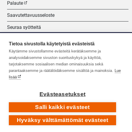
Palaute
Saavutettavuusseloste
Seuraa syötteitä
Evästeasetukset
Tietoa sivustolla käytetyistä evästeistä
Käytämme sivustollamme evästeitä kerätäksemme ja
Seuraa meitä:
analysoidaksemme sivuston suorituskykyä ja käyttöä,
tarjotaksemme sosiaalisen median ominaisuuksia sekä
parantaaksemme ja räätälöidäksemme sisältöä ja mainoksia.
Lue
lisää
Evästeasetukset
Salli kaikki evästeet
Hyväksy välttämättömät evästeet