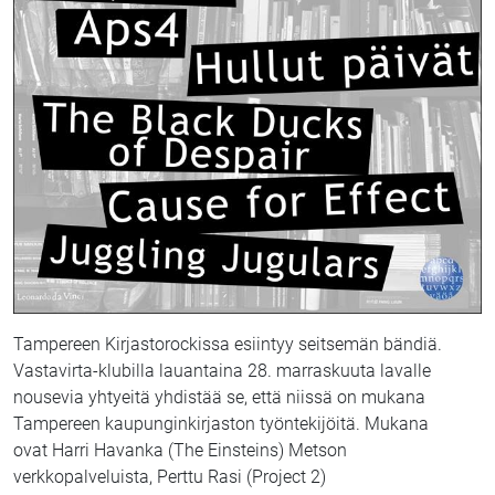
Tampereen Kirjastorockissa esiintyy seitsemän bändiä.
Vastavirta-klubilla lauantaina 28. marraskuuta lavalle
nousevia yhtyeitä yhdistää se, että niissä on mukana
Tampereen kaupunginkirjaston työntekijöitä. Mukana
ovat Harri Havanka (The Einsteins) Metson
verkkopalveluista, Perttu Rasi (Project 2)