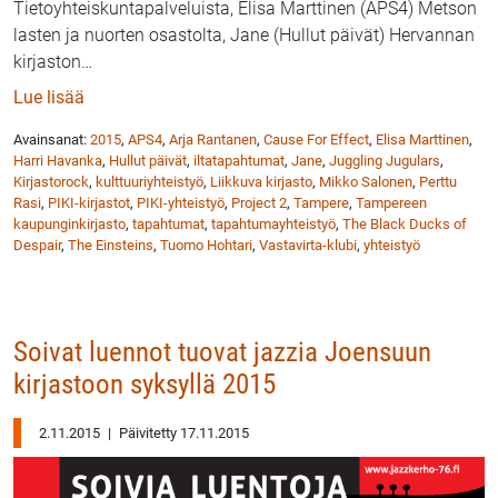
Tietoyhteiskuntapalveluista, Elisa Marttinen (APS4) Metson
lasten ja nuorten osastolta, Jane (Hullut päivät) Hervannan
kirjaston
…
: Kirjastorock 28.11. Tampereen Vastavirta-klubilla
Lue lisää
Avainsanat:
2015
,
APS4
,
Arja Rantanen
,
Cause For Effect
,
Elisa Marttinen
,
Harri Havanka
,
Hullut päivät
,
iltatapahtumat
,
Jane
,
Juggling Jugulars
,
Kirjastorock
,
kulttuuriyhteistyö
,
Liikkuva kirjasto
,
Mikko Salonen
,
Perttu
Rasi
,
PIKI-kirjastot
,
PIKI-yhteistyö
,
Project 2
,
Tampere
,
Tampereen
kaupunginkirjasto
,
tapahtumat
,
tapahtumayhteistyö
,
The Black Ducks of
Despair
,
The Einsteins
,
Tuomo Hohtari
,
Vastavirta-klubi
,
yhteistyö
Soivat luennot tuovat jazzia Joensuun
kirjastoon syksyllä 2015
2.11.2015
|
Päivitetty 17.11.2015