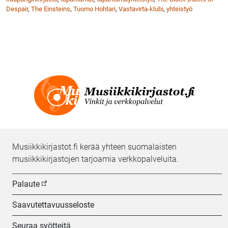
Despair
,
The Einsteins
,
Tuomo Hohtari
,
Vastavirta-klubi
,
yhteistyö
Musiikkikirjastot.fi kerää yhteen suomalaisten
musiikkikirjastojen tarjoamia verkkopalveluita.
Palaute
Saavutettavuusseloste
Seuraa syötteitä