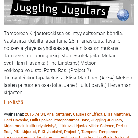
Tampereen Kirjastorockissa esiintyy seitsemän bändiä.
Vastavirta-klubilla lauantaina 28. marraskuuta lavalle
nousevia yhtyeitä yhdistää se, että niissä on mukana
Tampereen kaupunginkirjaston työntekijöitä. Mukana
ovat Harri Havanka (The Einsteins) Metson
verkkopalveluista, Perttu Rasi (Project 2)
Tietoyhteiskuntapalveluista, Elisa Marttinen (APS4) Metson
lasten ja nuorten osastolta, Jane (Hullut päivät) Hervannan
kirjaston
…
: Kirjastorock 28.11. Tampereen Vastavirta-klubilla
Lue lisää
Avainsanat:
2015
,
APS4
,
Arja Rantanen
,
Cause For Effect
,
Elisa Marttinen
,
Harri Havanka
,
Hullut päivät
,
iltatapahtumat
,
Jane
,
Juggling Jugulars
,
Kirjastorock
,
kulttuuriyhteistyö
,
Liikkuva kirjasto
,
Mikko Salonen
,
Perttu
Rasi
,
PIKI-kirjastot
,
PIKI-yhteistyö
,
Project 2
,
Tampere
,
Tampereen
kaupunginkirjasto
,
tapahtumat
,
tapahtumayhteistyö
,
The Black Ducks of