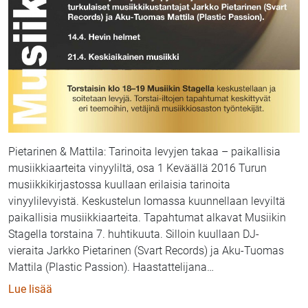
Pietarinen & Mattila: Tarinoita levyjen takaa – paikallisia
musiikkiaarteita vinyyliltä, osa 1 Keväällä 2016 Turun
musiikkikirjastossa kuullaan erilaisia tarinoita
vinyylilevyistä. Keskustelun lomassa kuunnellaan levyiltä
paikallisia musiikkiaarteita. Tapahtumat alkavat Musiikin
Stagella torstaina 7. huhtikuuta. Silloin kuullaan DJ-
vieraita Jarkko Pietarinen (Svart Records) ja Aku-Tuomas
Mattila (Plastic Passion). Haastattelijana
…
: Turun musiikkikirjaston DJ-vieraat Pietarinen ja Matt
Lue lisää