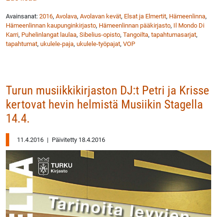
Avainsanat:
2016
,
Avolava
,
Avolavan kevät
,
Elsat ja Elmertit
,
Hämeenlinna
,
Hämeenlinnan kaupunginkirjasto
,
Hämeenlinnan pääkirjasto
,
Il Mondo Di
Karri
,
Puhelinlangat laulaa
,
Sibelius-opisto
,
Tangoilta
,
tapahtumasarjat
,
tapahtumat
,
ukulele-paja
,
ukulele-työpajat
,
VOP
Turun musiikkikirjaston DJ:t Petri ja Krisse
kertovat hevin helmistä Musiikin Stagella
14.4.
11.4.2016
|
Päivitetty 18.4.2016