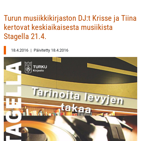
Turun musiikkikirjaston DJ:t Krisse ja Tiina
kertovat keskiaikaisesta musiikista
Stagella 21.4.
18.4.2016
|
Päivitetty 18.4.2016