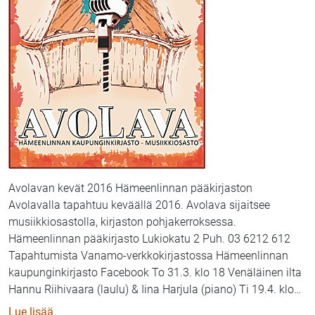
Avolavan kevät 2016 Hämeenlinnan pääkirjaston
Avolavalla tapahtuu keväällä 2016. Avolava sijaitsee
musiikkiosastolla, kirjaston pohjakerroksessa.
Hämeenlinnan pääkirjasto Lukiokatu 2 Puh. 03 6212 612
Tapahtumista Vanamo-verkkokirjastossa Hämeenlinnan
kaupunginkirjasto Facebook To 31.3. klo 18 Venäläinen ilta
Hannu Riihivaara (laulu) & Iina Harjula (piano) Ti 19.4. klo
…
: Hämeenlinnan musiikkikirjaston Avolavan runsas k
Lue lisää