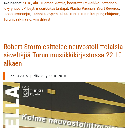
Avainsanat:
2016
,
Aku-Tuomas Mattila
,
haastattelut
,
Jarkko Pietarinen
,
levy-yhtiöt
,
LP-levyt
,
musiikkikustantajat
,
Plastic Passion
,
Svart Records
,
tapahtumasarjat
,
Tarinoita levyjen takaa
,
Turku
,
Turun kaupunginkirjasto
,
Turun pääkirjasto
,
vinyylilevyt
Robert Storm esittelee neuvostoliittolaisia
säveltäjiä Turun musiikkikirjastossa 22.10.
alkaen
22.10.2015
|
Päivitetty 22.10.2015