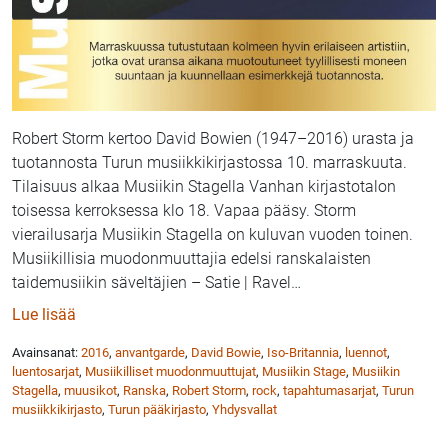
Robert Storm kertoo David Bowien (1947–2016) urasta ja
tuotannosta Turun musiikkikirjastossa 10. marraskuuta.
Tilaisuus alkaa Musiikin Stagella Vanhan kirjastotalon
toisessa kerroksessa klo 18. Vapaa pääsy. Storm
vierailusarja Musiikin Stagella on kuluvan vuoden toinen.
Musiikillisia muodonmuuttajia edelsi ranskalaisten
taidemusiikin säveltäjien – Satie | Ravel
…
: Robert Storm ja Musiikilliset muodonmuuttajat Turu
Lue lisää
Avainsanat:
2016
,
anvantgarde
,
David Bowie
,
Iso-Britannia
,
luennot
,
luentosarjat
,
Musiikilliset muodonmuuttujat
,
Musiikin Stage
,
Musiikin
Stagella
,
muusikot
,
Ranska
,
Robert Storm
,
rock
,
tapahtumasarjat
,
Turun
musiikkikirjasto
,
Turun pääkirjasto
,
Yhdysvallat