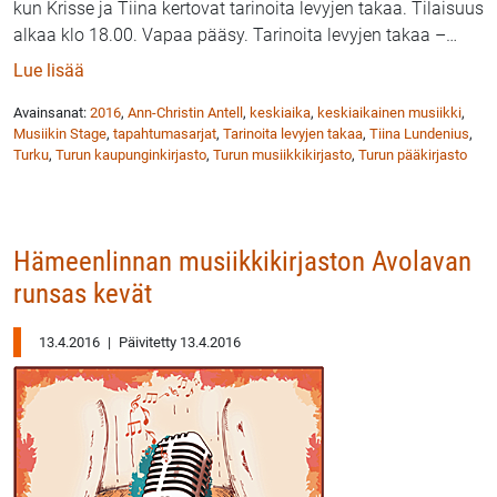
kun Krisse ja Tiina kertovat tarinoita levyjen takaa. Tilaisuus
alkaa klo 18.00. Vapaa pääsy. Tarinoita levyjen takaa –
…
: Turun musiikkikirjaston DJ:t Krisse ja Tiina kertova
Lue lisää
Avainsanat:
2016
,
Ann-Christin Antell
,
keskiaika
,
keskiaikainen musiikki
,
Musiikin Stage
,
tapahtumasarjat
,
Tarinoita levyjen takaa
,
Tiina Lundenius
,
Turku
,
Turun kaupunginkirjasto
,
Turun musiikkikirjasto
,
Turun pääkirjasto
Hämeenlinnan musiikkikirjaston Avolavan
runsas kevät
13.4.2016
|
Päivitetty 13.4.2016