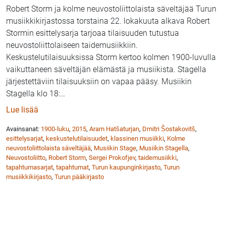
Robert Storm ja kolme neuvostoliittolaista säveltäjää Turun
musiikkikirjastossa torstaina 22. lokakuuta alkava Robert
Stormin esittelysarja tarjoaa tilaisuuden tutustua
neuvostoliittolaiseen taidemusiikkiin.
Keskustelutilaisuuksissa Storm kertoo kolmen 1900-luvulla
vaikuttaneen säveltäjän elämästä ja musiikista. Stagella
järjestettäviin tilaisuuksiin on vapaa pääsy. Musiikin
Stagella klo 18:
…
: Robert Storm esittelee neuvostoliittolaisia säveltäj
Lue lisää
Avainsanat:
1900-luku
,
2015
,
Aram Hatšaturjan
,
Dmitri Šostakovitš
,
esittelysarjat
,
keskustelutilaisuudet
,
klassinen musiikki
,
Kolme
neuvostoliittolaista säveltäjää
,
Musiikin Stage
,
Musiikin Stagella
,
Neuvostoliitto
,
Robert Storm
,
Sergei Prokofjev
,
taidemusiikki
,
tapahtumasarjat
,
tapahtumat
,
Turun kaupunginkirjasto
,
Turun
musiikkikirjasto
,
Turun pääkirjasto