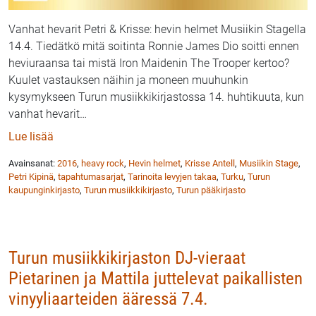
Vanhat hevarit Petri & Krisse: hevin helmet Musiikin Stagella
14.4. Tiedätkö mitä soitinta Ronnie James Dio soitti ennen
heviuraansa tai mistä Iron Maidenin The Trooper kertoo?
Kuulet vastauksen näihin ja moneen muuhunkin
kysymykseen Turun musiikkikirjastossa 14. huhtikuuta, kun
vanhat hevarit
…
: Turun musiikkikirjaston DJ:t Petri ja Krisse kertova
Lue lisää
Avainsanat:
2016
,
heavy rock
,
Hevin helmet
,
Krisse Antell
,
Musiikin Stage
,
Petri Kipinä
,
tapahtumasarjat
,
Tarinoita levyjen takaa
,
Turku
,
Turun
kaupunginkirjasto
,
Turun musiikkikirjasto
,
Turun pääkirjasto
Turun musiikkikirjaston DJ-vieraat
Pietarinen ja Mattila juttelevat paikallisten
vinyyliaarteiden ääressä 7.4.