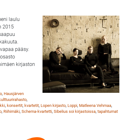
eni laulu
n 2015
a saapuu
okakuuta.
n vapaa pääsy.
iosasto
imäen kirjaston
 soivat Riihimäen kirjastossa 30.10.
ro
,
Hausjärven
lttuurirahasto
,
kki
,
konsertit
,
kvartetit
,
Lopen kirjasto
,
Loppi
,
Matleena Vehmaa
,
o
,
Riihimäki
,
Schema-kvartetti
,
Sibelius soi kirjastoissa
,
tapahtumat