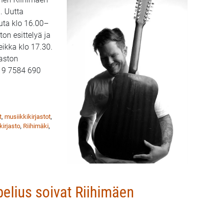
. Uutta
uuta klo 16.00–
ton esittelyä ja
kka klo 17.30.
aston
19 7584 690
vajaisjuhlat 3.3. – Samae Koskinen soolokeikalla
t
,
musiikkikirjastot
,
kirjasto
,
Riihimäki
,
belius soivat Riihimäen