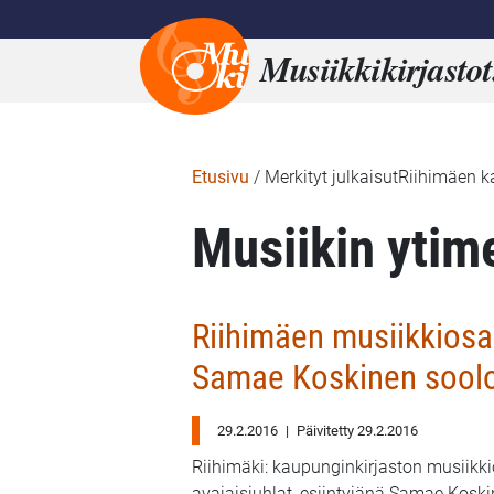
Musiikkikirjastot
Etusivu
/
Merkityt julkaisutRiihimäen 
Musiikin ytim
Riihimäen musiikkiosas
Samae Koskinen soolo
29.2.2016
|
Päivitetty 29.2.2016
Riihimäki: kaupunginkirjaston musiikk
avajaisjuhlat, esiintyjänä Samae Kosk