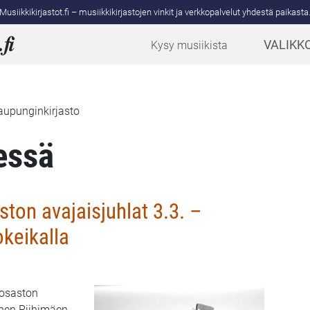
Musiikkikirjastot.fi – musiikkikirjastojen vinkit ja verkkopalvelut yhdestä paikasta
.
fi
VALIKK
Kysy musiikista
kaupunginkirjasto
essä
ton avajaisjuhlat 3.3. –
keikalla
iosaston
inen Riihimäen