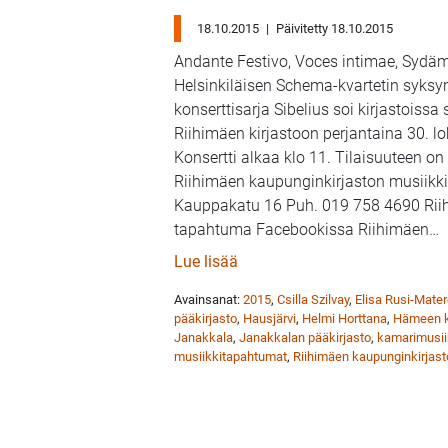
18.10.2015
|
Päivitetty 18.10.2015
Andante Festivo, Voces intimae, Sydäm
Helsinkiläisen Schema-kvartetin syksy
konserttisarja Sibelius soi kirjastoiss
Riihimäen kirjastoon perjantaina 30. l
Konsertti alkaa klo 11. Tilaisuuteen o
Riihimäen kaupunginkirjaston musiikk
Kauppakatu 16 Puh. 019 758 4690 Riih
tapahtuma Facebookissa Riihimäen
…
: Schema-kvartetti ja Sibelius
Lue lisää
Avainsanat:
2015
,
Csilla Szilvay
,
Elisa Rusi-Mate
pääkirjasto
,
Hausjärvi
,
Helmi Horttana
,
Hämeen ku
Janakkala
,
Janakkalan pääkirjasto
,
kamarimusii
musiikkitapahtumat
,
Riihimäen kaupunginkirjast