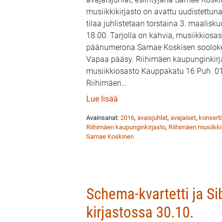
musiikkikirjasto on avattu uudistettuna
tilaa juhlistetaan torstaina 3. maalisk
18.00. Tarjolla on kahvia, musiikkiosas
päänumerona Samae Koskisen soolokei
Vapaa pääsy. Riihimäen kaupunginkirj
musiikkiosasto Kauppakatu 16 Puh. 0
Riihimäen
…
: Riihimäen musiikkiosaston a
Lue lisää
Avainsanat:
2016
,
avaisjuhlat
,
avajaiset
,
konserti
Riihimäen kaupunginkirjasto
,
Riihimäen musiikki
Samae Koskinen
Schema-kvartetti ja Si
kirjastossa 30.10.