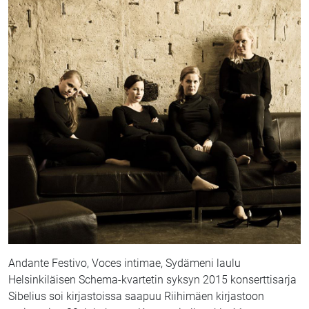
Andante Festivo, Voces intimae, Sydämeni laulu
Helsinkiläisen Schema-kvartetin syksyn 2015 konserttisarja
Sibelius soi kirjastoissa saapuu Riihimäen kirjastoon