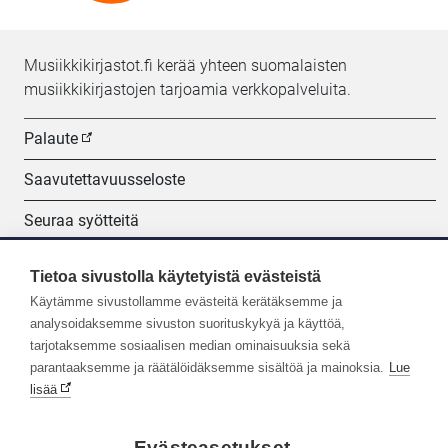
Musiikkikirjastot.fi kerää yhteen suomalaisten
musiikkikirjastojen tarjoamia verkkopalveluita.
Palaute
Saavutettavuusseloste
Seuraa syötteitä
Evästeasetukset
Tietoa sivustolla käytetyistä evästeistä
Käytämme sivustollamme evästeitä kerätäksemme ja
Seuraa meitä:
analysoidaksemme sivuston suorituskykyä ja käyttöä,
tarjotaksemme sosiaalisen median ominaisuuksia sekä
parantaaksemme ja räätälöidäksemme sisältöä ja mainoksia.
Lue
lisää
Evästeasetukset