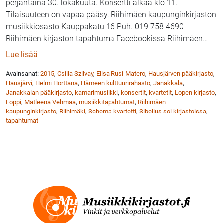
perjantaina 30. lokakuuta. Konsertti alkaa klo 11.
Tilaisuuteen on vapaa pääsy. Riihimäen kaupunginkirjaston
musiikkiosasto Kauppakatu 16 Puh. 019 758 4690
Riihimäen kirjaston tapahtuma Facebookissa Riihimäen
…
: Schema-kvartetti ja Sibelius soivat Riihimäen kirjas
Lue lisää
Avainsanat:
2015
,
Csilla Szilvay
,
Elisa Rusi-Matero
,
Hausjärven pääkirjasto
,
Hausjärvi
,
Helmi Horttana
,
Hämeen kulttuurirahasto
,
Janakkala
,
Janakkalan pääkirjasto
,
kamarimusiikki
,
konsertit
,
kvartetit
,
Lopen kirjasto
,
Loppi
,
Matleena Vehmaa
,
musiikkitapahtumat
,
Riihimäen
kaupunginkirjasto
,
Riihimäki
,
Schema-kvartetti
,
Sibelius soi kirjastoissa
,
tapahtumat