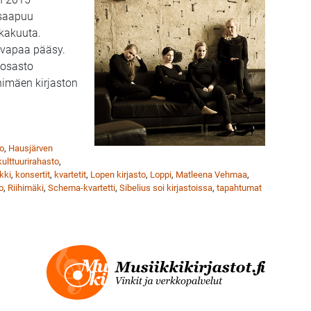
a saapuu
okakuuta.
n vapaa pääsy.
iosasto
imäen kirjaston
 soivat Riihimäen kirjastossa 30.10.
ro
,
Hausjärven
lttuurirahasto
,
kki
,
konsertit
,
kvartetit
,
Lopen kirjasto
,
Loppi
,
Matleena Vehmaa
,
o
,
Riihimäki
,
Schema-kvartetti
,
Sibelius soi kirjastoissa
,
tapahtumat