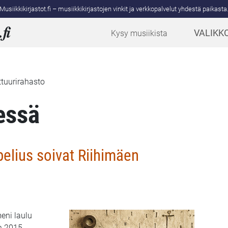
Musiikkikirjastot.fi – musiikkikirjastojen vinkit ja verkkopalvelut yhdestä paikasta
.
fi
VALIKK
Kysy musiikista
ttuurirahasto
essä
belius soivat Riihimäen
eni laulu
n 2015