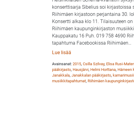
konserttisarja Sibelius soi kirjastoiss
Riihimäen kirjastoon perjantaina 30. l
Konsertti alkaa klo 11. Tilaisuuteen o
Riihimäen kaupunginkirjaston musiikk
Kauppakatu 16 Puh. 019 758 4690 Riih
tapahtuma Facebookissa Riihimäen
…
: Schema-kvartetti ja Sibelius
Lue lisää
Avainsanat:
2015
,
Csilla Szilvay
,
Elisa Rusi-Mate
pääkirjasto
,
Hausjärvi
,
Helmi Horttana
,
Hämeen ku
Janakkala
,
Janakkalan pääkirjasto
,
kamarimusii
musiikkitapahtumat
,
Riihimäen kaupunginkirjast