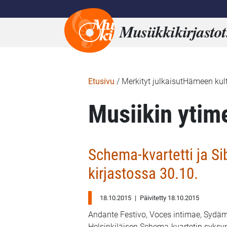
Musiikkikirjastot
Etusivu
/
Merkityt julkaisutHämeen kul
Musiikin ytim
Schema-kvartetti ja Si
kirjastossa 30.10.
18.10.2015
|
Päivitetty 18.10.2015
Andante Festivo, Voces intimae, Sydäm
Helsinkiläisen Schema-kvartetin syksy