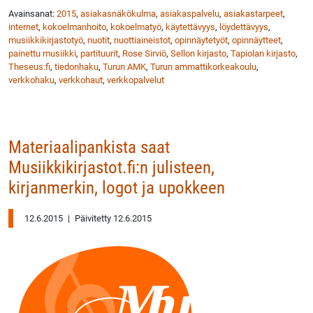
Avainsanat:
2015
,
asiakasnäkökulma
,
asiakaspalvelu
,
asiakastarpeet
,
internet
,
kokoelmanhoito
,
kokoelmatyö
,
käytettävyys
,
löydettävyys
,
musiikkikirjastotyö
,
nuotit
,
nuottiaineistot
,
opinnäytetyöt
,
opinnäytteet
,
painettu musiikki
,
partituurit
,
Rose Sirviö
,
Sellon kirjasto
,
Tapiolan kirjasto
,
Theseus.fi
,
tiedonhaku
,
Turun AMK
,
Turun ammattikorkeakoulu
,
verkkohaku
,
verkkohaut
,
verkkopalvelut
Materiaalipankista saat
Musiikkikirjastot.fi:n julisteen,
kirjanmerkin, logot ja upokkeen
12.6.2015
|
Päivitetty 12.6.2015