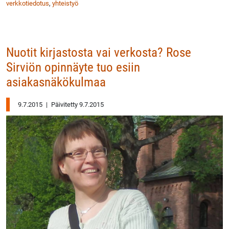
verkkotiedotus
,
yhteistyö
Nuotit kirjastosta vai verkosta? Rose
Sirviön opinnäyte tuo esiin
asiakasnäkökulmaa
9.7.2015
|
Päivitetty 9.7.2015