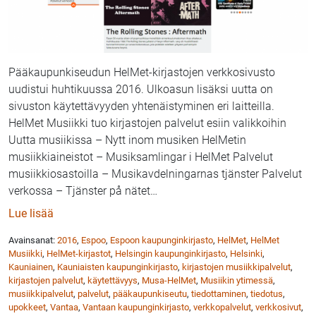
Pääkaupunkiseudun HelMet-kirjastojen verkkosivusto
uudistui huhtikuussa 2016. Ulkoasun lisäksi uutta on
sivuston käytettävyyden yhtenäistyminen eri laitteilla.
HelMet Musiikki tuo kirjastojen palvelut esiin valikkoihin
Uutta musiikissa – Nytt inom musiken HelMetin
musiikkiaineistot – Musiksamlingar i HelMet Palvelut
musiikkiosastoilla – Musikavdelningarnas tjänster Palvelut
verkossa – Tjänster på nätet
…
: HelMet Musiikki uudistui
Lue lisää
Avainsanat:
2016
,
Espoo
,
Espoon kaupunginkirjasto
,
HelMet
,
HelMet
Musiikki
,
HelMet-kirjastot
,
Helsingin kaupunginkirjasto
,
Helsinki
,
Kauniainen
,
Kauniaisten kaupunginkirjasto
,
kirjastojen musiikkipalvelut
,
kirjastojen palvelut
,
käytettävyys
,
Musa-HelMet
,
Musiikin ytimessä
,
musiikkipalvelut
,
palvelut
,
pääkaupunkiseutu
,
tiedottaminen
,
tiedotus
,
upokkeet
,
Vantaa
,
Vantaan kaupunginkirjasto
,
verkkopalvelut
,
verkkosivut
,