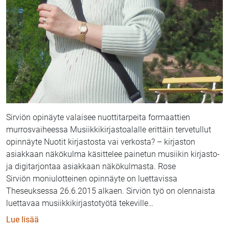
Sirviön opinäyte valaisee nuottitarpeita formaattien
murrosvaiheessa Musiikkikirjastoalalle erittäin tervetullut
opinnäyte Nuotit kirjastosta vai verkosta? – kirjaston
asiakkaan näkökulma käsittelee painetun musiikin kirjasto-
ja digitarjontaa asiakkaan näkökulmasta. Rose
Sirviön moniulotteinen opinnäyte on luettavissa
Theseuksessa 26.6.2015 alkaen. Sirviön työ on olennaista
luettavaa musiikkikirjastotyötä tekeville
…
: Nuotit kirjastosta vai verkosta? Rose Sirviön opin
Lue lisää