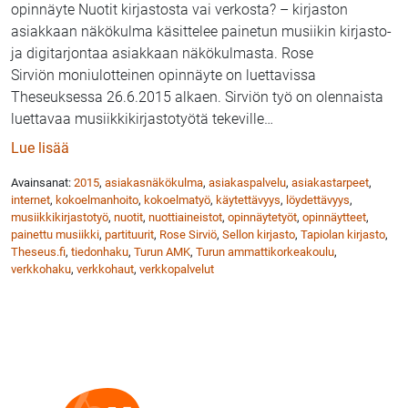
opinnäyte Nuotit kirjastosta vai verkosta? – kirjaston
asiakkaan näkökulma käsittelee painetun musiikin kirjasto-
ja digitarjontaa asiakkaan näkökulmasta. Rose
Sirviön moniulotteinen opinnäyte on luettavissa
Theseuksessa 26.6.2015 alkaen. Sirviön työ on olennaista
luettavaa musiikkikirjastotyötä tekeville
…
: Nuotit kirjastosta vai verkosta? Rose Sirviön opin
Lue lisää
Avainsanat:
2015
,
asiakasnäkökulma
,
asiakaspalvelu
,
asiakastarpeet
,
internet
,
kokoelmanhoito
,
kokoelmatyö
,
käytettävyys
,
löydettävyys
,
musiikkikirjastotyö
,
nuotit
,
nuottiaineistot
,
opinnäytetyöt
,
opinnäytteet
,
painettu musiikki
,
partituurit
,
Rose Sirviö
,
Sellon kirjasto
,
Tapiolan kirjasto
,
Theseus.fi
,
tiedonhaku
,
Turun AMK
,
Turun ammattikorkeakoulu
,
verkkohaku
,
verkkohaut
,
verkkopalvelut