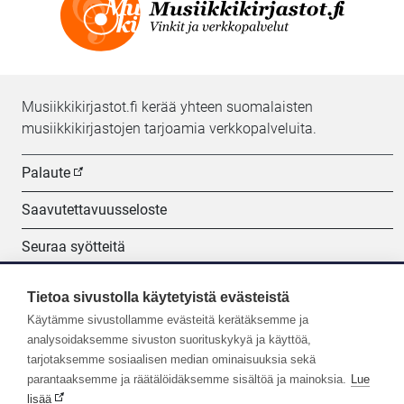
Musiikkikirjastot.fi kerää yhteen suomalaisten
musiikkikirjastojen tarjoamia verkkopalveluita.
Palaute
Saavutettavuusseloste
Seuraa syötteitä
Evästeasetukset
Tietoa sivustolla käytetyistä evästeistä
Käytämme sivustollamme evästeitä kerätäksemme ja
Seuraa meitä:
analysoidaksemme sivuston suorituskykyä ja käyttöä,
tarjotaksemme sosiaalisen median ominaisuuksia sekä
parantaaksemme ja räätälöidäksemme sisältöä ja mainoksia.
Lue
lisää