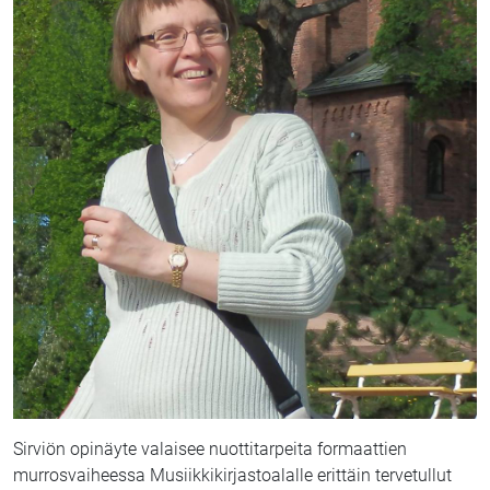
Sirviön opinäyte valaisee nuottitarpeita formaattien
murrosvaiheessa Musiikkikirjastoalalle erittäin tervetullut