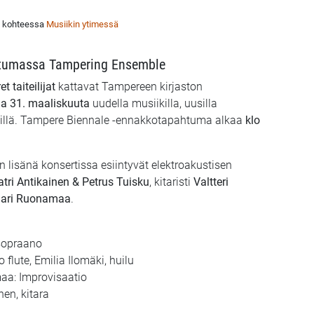
u kohteessa
Musiikin ytimessä
tumassa Tampering Ensemble
 taiteilijat
kattavat Tampereen kirjaston
na 31. maaliskuuta
uudella musiikilla, uusilla
tyksillä. Tampere Biennale -ennakkotapahtuma alkaa
klo
n lisänä konsertissa esiintyvät elektroakustisen
atri Antikainen & Petrus Tuisku
, kitaristi
Valtteri
nari Ruonamaa
.
 sopraano
 flute, Emilia Ilomäki, huilu
aa: Improvisaatio
nen, kitara