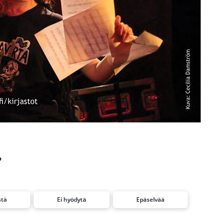
?
stä
Ei hyödytä
Epäselvää