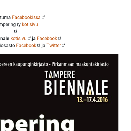
htuma
Facebookissa
mpering ry
kotisivu
nnale
kotisivu
ja
Facebook
iosasto
Facebook
ja
Twitter