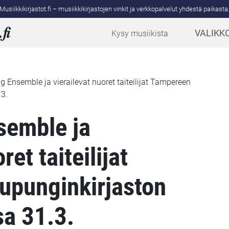
Musiikkikirjastot.fi – musiikkikirjastojen vinkit ja verkkopalvelut yhdestä paikasta
.
fi
VALIKK
Kysy musiikista
 Ensemble ja vierailevat nuoret taiteilijat Tampereen
.3.
semble ja
ret taiteilijat
upunginkirjaston
sa 31.3.