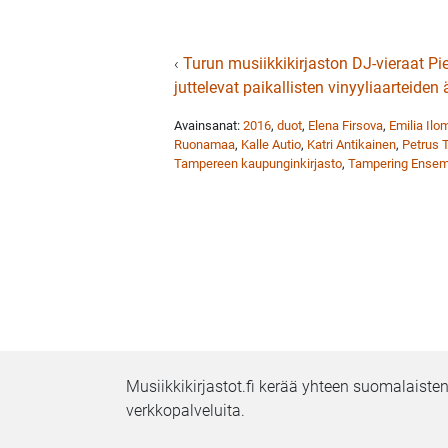
‹
Turun musiikkikirjaston DJ-vieraat Pie
juttelevat paikallisten vinyyliaarteiden
Avainsanat:
2016
,
duot
,
Elena Firsova
,
Emilia Ilo
Ruonamaa
,
Kalle Autio
,
Katri Antikainen
,
Petrus 
Tampereen kaupunginkirjasto
,
Tampering Ensem
Musiikkikirjastot.fi kerää yhteen suomalaisten
verkkopalveluita.