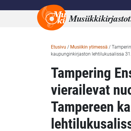
Musiikkikirjastot
Etusivu
/
Musiikin ytimessä
/
Tampering
kaupunginkirjaston lehtilukusalissa 31
Tampering En
vierailevat nuo
Tampereen ka
lehtilukusalis