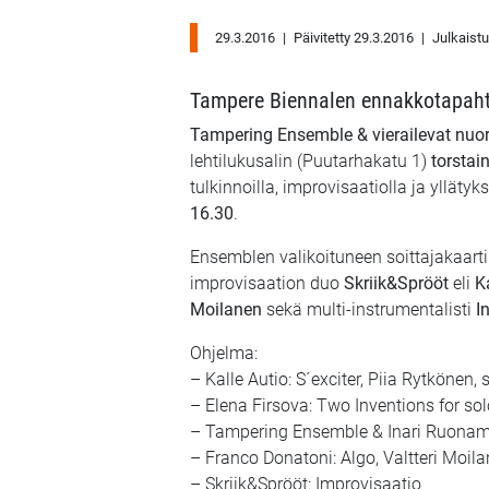
29.3.2016
|
Päivitetty 29.3.2016
|
Julkaist
Tampere Biennalen ennakkotapah
Tampering Ensemble & vierailevat nuoret
lehtilukusalin (Puutarhakatu 1)
torstai
tulkinnoilla, improvisaatiolla ja yllä
16.30
.
Ensemblen valikoituneen soittajakaarti
improvisaation duo
Skriik&Sprööt
eli
K
Moilanen
sekä multi-instrumentalisti
I
Ohjelma:
– Kalle Autio: S´exciter, Piia Rytkönen,
– Elena Firsova: Two Inventions for solo
– Tampering Ensemble & Inari Ruonam
– Franco Donatoni: Algo, Valtteri Moila
– Skriik&Sprööt: Improvisaatio