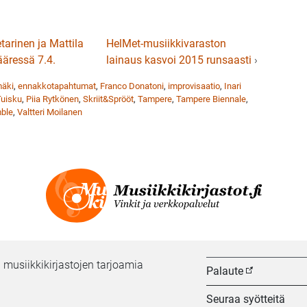
tarinen ja Mattila
HelMet-musiikkivaraston
 ääressä 7.4.
lainaus kasvoi 2015 runsaasti
›
mäki
,
ennakkotapahtumat
,
Franco Donatoni
,
improvisaatio
,
Inari
Tuisku
,
Piia Rytkönen
,
Skriit&Sprööt
,
Tampere
,
Tampere Biennale
,
ble
,
Valtteri Moilanen
 musiikkikirjastojen tarjoamia
Palaute
Seuraa syötteitä