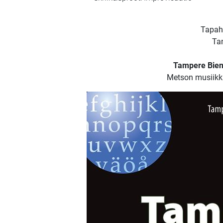
Tapa
Ta
Tampere Bie
Metson musiikk