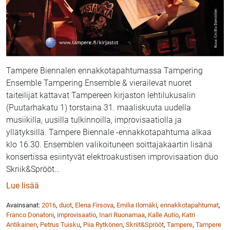
Tampere Biennalen ennakkotapahtumassa Tampering
Ensemble Tampering Ensemble & vierailevat nuoret
taiteilijat kattavat Tampereen kirjaston lehtilukusalin
(Puutarhakatu 1) torstaina 31. maaliskuuta uudella
musiikilla, uusilla tulkinnoilla, improvisaatiolla ja
yllätyksillä. Tampere Biennale -ennakkotapahtuma alkaa
klo 16.30. Ensemblen valikoituneen soittajakaartin lisänä
konsertissa esiintyvät elektroakustisen improvisaation duo
Skriik&Sprööt
…
: Tampering Ensemble ja vierailevat nuoret taiteilija
Lue lisää
Avainsanat:
2016
,
duot
,
Elena Firsova
,
Emilia Ilomäki
,
ennakkotapahtumat
,
Franco Donatoni
,
improvisaatio
,
Inari Ruonamaa
,
Kalle Autio
,
Katri
Antikainen
,
Petrus Tuisku
,
Piia Rytkönen
,
Skriit&Sprööt
,
Tampere
,
Tampere