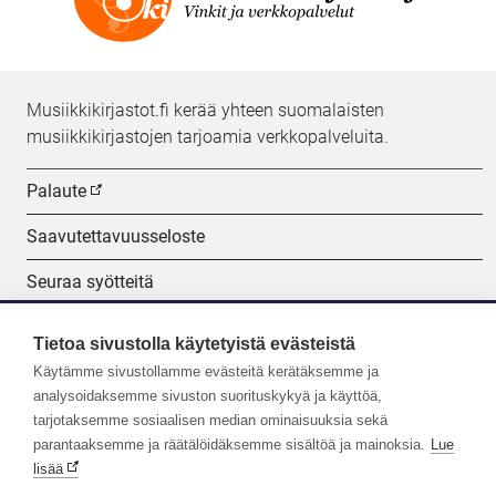
Musiikkikirjastot.fi kerää yhteen suomalaisten
musiikkikirjastojen tarjoamia verkkopalveluita.
Palaute
Saavutettavuusseloste
Seuraa syötteitä
Evästeasetukset
Tietoa sivustolla käytetyistä evästeistä
Käytämme sivustollamme evästeitä kerätäksemme ja
Seuraa meitä:
analysoidaksemme sivuston suorituskykyä ja käyttöä,
tarjotaksemme sosiaalisen median ominaisuuksia sekä
parantaaksemme ja räätälöidäksemme sisältöä ja mainoksia.
Lue
lisää