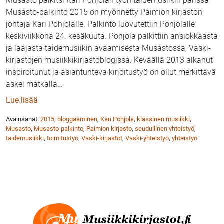
Musasto palkitsi Kari Pohjolan työn taidemusiikin parissa
Musasto-palkinto 2015 on myönnetty Paimion kirjaston
johtaja Kari Pohjolalle. Palkinto luovutettiin Pohjolalle
keskiviikkona 24. kesäkuuta. Pohjola palkittiin ansiokkaasta
ja laajasta taidemusiikin avaamisesta Musastossa, Vaski-
kirjastojen musiikkikirjastoblogissa. Keväällä 2013 alkanut
inspiroitunut ja asiantunteva kirjoitustyö on ollut merkittävä
askel matkalla
…
: Kari Pohjola sai Musasto-palkinnon Paimiossa
Lue lisää
Avainsanat:
2015
,
bloggaaminen
,
Kari Pohjola
,
klassinen musiikki
,
Musasto
,
Musasto-palkinto
,
Paimion kirjasto
,
seudullinen yhteistyö
,
taidemusiikki
,
toimitustyö
,
Vaski-kirjastot
,
Vaski-yhteistyö
,
yhteistyö