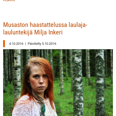
Musaston haastattelussa laulaja-
lauluntekijä Milja Inkeri
4.10.2016
|
Päivitetty 5.10.2016