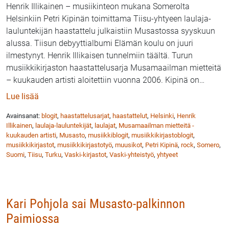
Henrik Illikainen – musiikinteon mukana Somerolta
Helsinkiin Petri Kipinän toimittama Tiisu-yhtyeen laulaja-
lauluntekijän haastattelu julkaistiin Musastossa syyskuun
alussa. Tiisun debyyttialbumi Elämän koulu on juuri
ilmestynyt. Henrik Illikaisen tunnelmiin täältä. Turun
musiikkikirjaston haastattelusarja Musamaailman mietteitä
– kuukauden artisti aloitettiin vuonna 2006. Kipinä on
…
: Musaston haastattelussa Henrik Illikainen yhtyeestä
Lue lisää
Avainsanat:
blogit
,
haastattelusarjat
,
haastattelut
,
Helsinki
,
Henrik
Illikainen
,
laulaja-lauluntekijät
,
laulajat
,
Musamaailman mietteitä -
kuukauden artisti
,
Musasto
,
musiikkiblogit
,
musiikkikirjastoblogit
,
musiikkikirjastot
,
musiikkikirjastotyö
,
muusikot
,
Petri Kipinä
,
rock
,
Somero
,
Suomi
,
Tiisu
,
Turku
,
Vaski-kirjastot
,
Vaski-yhteistyö
,
yhtyeet
Kari Pohjola sai Musasto-palkinnon
Paimiossa