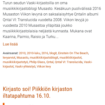
Turun seudun Vaski-kirjastoilla on oma
musiikkikirjastoblogi Musasto. Kesäkuun puolivälissä 2016
Musaston Viikon levynä on saksalaisyhtye Qntalin albumi
Qntal VI: Translucida vuodelta 2008. Viikon levyjä jo
vuodesta 2010 Musastoa ylläpitää joukko
musiikkikirjastolaisia neljästä kunnasta. Mukana ovat
Kaarina, Paimio, Raisio ja Turku.
…
: Viikon levy Musastossa – Qntal VI: Translucida
Lue lisää
Avainsanat:
2010
,
2010-luku
,
2016
,
blogit
,
Einstein On The Beach
,
levyarviot
,
Musasto
,
musiikkikirjastoblogit
,
musiikkikirjastot
,
musiikkikirjastotyö
,
Philip Glass
,
Qntal
,
Qntal VI: Translucida
,
Vaski-
kirjastot
,
Vaski-yhteistyö
,
Viikon levy
Kirjasto soi! Piikkiön kirjaston
iltatapahtuma 16.10.