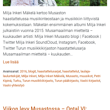
Milja Inkeri Mäkelä kertoo Musaston
haastattelussa musiikinteostaan ja musiikkiin liittyvistä
kokemuksistaan. Mäkelän ensimmäinen albumi Milja Inkeri
julkaistiin vuonna 2015. Musamaailman mietteitä –
kuukauden artisti: Milja Inkeri Musasto blogi | Facebook |
Twitter Milja Inkeri SoundCloud, Instagram, Facebook,
Twitter Turun musiikkikirjaston haastattelusarja
Musamaailman mietteitä – kuukauden
…
: Musaston haastattelussa laulaja-lauluntekijä Milja I
Lue lisää
Avainsanat:
2016
,
blogit
,
haastattelusarjat
,
haastattelut
,
laulaja-
lauluntekijät
,
Milja Inkeri
,
Milja Inkeri Mäkelä
,
Musasto
,
muusikot
,
Petri
Kipinä
,
Turku
,
Turun musiikkikirjasto
,
Turun pääkirjasto
,
Vaski-kirjastot
,
Vaski-yhteistyö
Viikon levy Musastossa – Qntal VI: