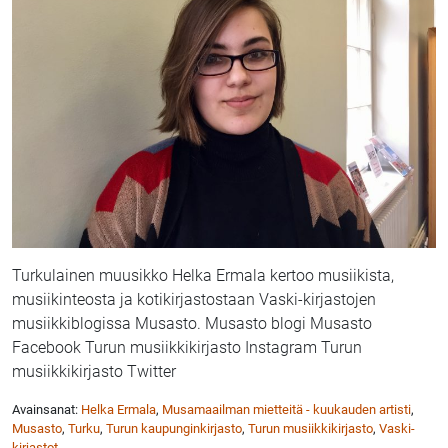
Turkulainen muusikko Helka Ermala kertoo musiikista,
musiikinteosta ja kotikirjastostaan Vaski-kirjastojen
musiikkiblogissa Musasto. Musasto blogi Musasto
Facebook Turun musiikkikirjasto Instagram Turun
musiikkikirjasto Twitter
Avainsanat:
Helka Ermala
,
Musamaailman mietteitä - kuukauden artisti
,
Musasto
,
Turku
,
Turun kaupunginkirjasto
,
Turun musiikkikirjasto
,
Vaski-
kirjastot