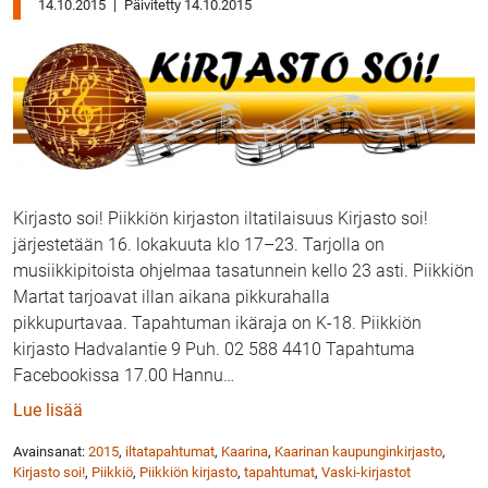
14.10.2015
|
Päivitetty 14.10.2015
Kirjasto soi! Piikkiön kirjaston iltatilaisuus Kirjasto soi!
järjestetään 16. lokakuuta klo 17–23. Tarjolla on
musiikkipitoista ohjelmaa tasatunnein kello 23 asti. Piikkiön
Martat tarjoavat illan aikana pikkurahalla
pikkupurtavaa. Tapahtuman ikäraja on K-18. Piikkiön
kirjasto Hadvalantie 9 Puh. 02 588 4410 Tapahtuma
Facebookissa 17.00 Hannu
…
: Kirjasto soi! Piikkiön kirjaston iltatapahtuma 16.10.
Lue lisää
Avainsanat:
2015
,
iltatapahtumat
,
Kaarina
,
Kaarinan kaupunginkirjasto
,
Kirjasto soi!
,
Piikkiö
,
Piikkiön kirjasto
,
tapahtumat
,
Vaski-kirjastot