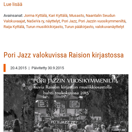
: Valokuvanäyttely Pori Jazzin vuosikymmeniltä Turu
Lue lisää
Avainsanat:
Jorma Kyttälä
,
Kari Kyttälä
,
Musasto
,
Naantalin Seudun
Valokuvaajat
,
NaSeVa ry
,
näyttelyt
,
Pori Jazz
,
Pori Jazzin vuosikymmeniltä
,
Raija Kyttälä
,
Turun musiikkikirjasto
,
Turun pääkirjasto
,
valokuvanäyttelyt
Pori Jazz valokuvissa Raision kirjastossa
20.4.2015
|
Päivitetty 30.9.2015