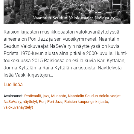
Raision kirjaston musiikkiosaston valokuvanäyttelyssä
aiheena on Pori Jazz ja sen vuosikymmenet. Naantalin
Seudun Valokuvaajat NaSeVa ry:n näyttelyssä on kuvia
Porista 1970-luvun alusta aina pitkälle 2000-luvulle. Huhti-
toukokuussa 2015 Raisiossa on esillä kuvia Kari Kyttälän,
Jorma Kyttälän ja Raija Kyttälän arkistoista. Näyttelystä
lisää Vaski-kirjastojen
…
: Pori Jazz valokuvissa Raision kirjastossa
Lue lisää
Avainsanat:
festivaalit
,
jazz
,
Musasto
,
Naantalin Seudun Valokuvaajat
NaSeVa ry
,
näyttelyt
,
Pori
,
Pori Jazz
,
Raision kaupunginkirjasto
,
valokuvanäyttelyt