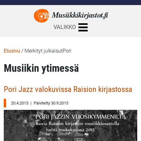
Musiikkikirjastot.
fi
VALIKKO
Etusivu
/
Merkityt julkaisutPori
Musiikin ytimessä
Pori Jazz valokuvissa Raision kirjastossa
20.4.2015
|
Päivitetty 30.9.2015