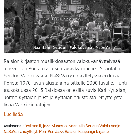
Raision kirjaston musiikkiosaston valokuvanäyttelyssä
aiheena on Pori Jazz ja sen vuosikymmenet. Naantalin
Seudun Valokuvaajat NaSeVa ry:n näyttelyssä on kuvia
Porista 1970-luvun alusta aina pitkälle 2000-luvulle. Huhti-
toukokuussa 2015 Raisiossa on esillä kuvia Kari Kyttälän,
Jorma Kyttälän ja Raija Kyttälän arkistoista. Näyttelystä
lisää Vaski-kirjastojen
…
: Pori Jazz valokuvissa Raision kirjastossa
Lue lisää
Avainsanat:
festivaalit
,
jazz
,
Musasto
,
Naantalin Seudun Valokuvaajat
NaSeVa ry
,
näyttelyt
,
Pori
,
Pori Jazz
,
Raision kaupunginkirjasto
,