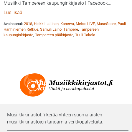
Musiikki Tampereen kaupunginkirjasto | Facebook
…
: Tampereen Metson vilkas tapahtumasyksy 2018
Lue lisää
Avainsanat:
2018
,
Heikki Laitinen
,
Kanerva
,
Metso LIVE
,
MuseScore
,
Pauli
Hanhiniemen Retkue
,
Samuli Laiho
,
Tampere
,
Tampereen
kaupunginkirjasto
,
Tampereen pääkirjasto
,
Tuuli Takala
Musiikkikirjastot.fi kerää yhteen suomalaisten
musiikkikirjastojen tarjoamia verkkopalveluita.