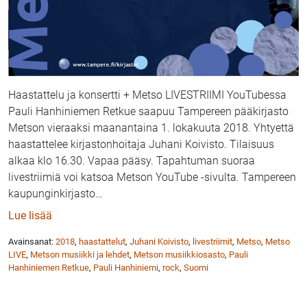
Haastattelu ja konsertti + Metso LIVESTRIIMI YouTubessa
Pauli Hanhiniemen Retkue saapuu Tampereen pääkirjasto
Metson vieraaksi maanantaina 1. lokakuuta 2018. Yhtyettä
haastattelee kirjastonhoitaja Juhani Koivisto. Tilaisuus
alkaa klo 16.30. Vapaa pääsy. Tapahtuman suoraa
livestriimiä voi katsoa Metson YouTube -sivulta. Tampereen
kaupunginkirjasto
…
: Pauli Hanhiniemen Retkue esiintyy Tampereen Mets
Lue lisää
Avainsanat:
2018
,
haastattelut
,
Juhani Koivisto
,
livestriimit
,
Metso
,
Metso
LIVE
,
Metson musiikki ja lehdet
,
Metson musiikkiosasto
,
Pauli
Hanhiniemen Retkue
,
Pauli Hanhiniemi
,
rock
,
Suomi