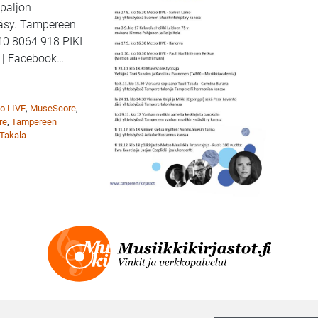
 paljon
ääsy. Tampereen
40 8064 918 PIKI
 | Facebook
…
apahtumasyksy 2018
o LIVE
,
MuseScore
,
re
,
Tampereen
 Takala