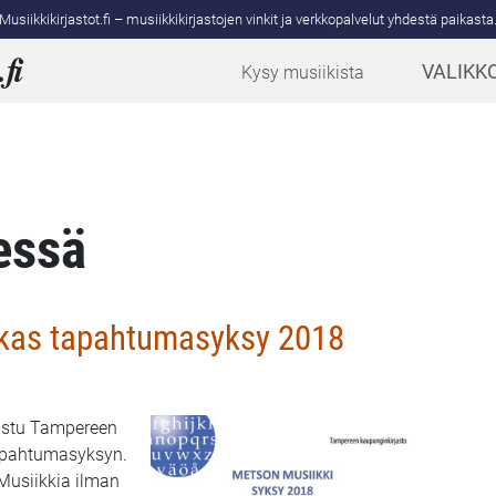
Musiikkikirjastot.fi – musiikkikirjastojen vinkit ja verkkopalvelut yhdestä paikasta
.
fi
VALIKK
Kysy musiikista
essä
kas tapahtumasyksy 2018
istu Tampereen
tapahtumasyksyn.
 Musiikkia ilman