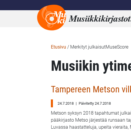
Musiikkikirjastot
Etusivu
/
Merkityt julkaisutMuseScore
Musiikin ytim
Tampereen Metson vil
24.7.2018
|
Päivitetty 24.7.2018
Metson syksyn 2018 tapahtumat julka
pääkirjasto Metso järjestää runsaan 
Luvassa haastatteluja, upeita vieraita,