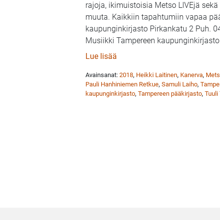
rajoja, ikimuistoisia Metso LIVEjä sekä
muuta. Kaikkiin tapahtumiin vapaa p
kaupunginkirjasto Pirkankatu 2 Puh. 0
Musiikki Tampereen kaupunginkirjasto
: Tampereen Metson vilkas t
Lue lisää
Avainsanat:
2018
,
Heikki Laitinen
,
Kanerva
,
Mets
Pauli Hanhiniemen Retkue
,
Samuli Laiho
,
Tampe
kaupunginkirjasto
,
Tampereen pääkirjasto
,
Tuuli