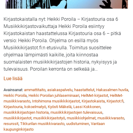
Kirjastokaistalla nyt: Heikki Poroila – Kirjastouria osa 6
Musiikkikirjastovaikuttaja Heikki Poroila esiintyy
Kirjastokaistan haastattelussa Kirjastouria osa 6 – pitkä
versio: Heikki Poroila. Ohjelma on esillä myös
Musiikkikirjastot.fi:n etusivulla. Toimitus suosittelee
ohjelmaa lämpimästi kaikille, joita kiinnostaa
suomalaisten musiikkikirjastojen historia, nykyisyys ja
tulevaisuus. Poroilan kerronta on selkeää ja
…
: Kirjastokaista: musiikkikirjastovaikuttaja Heikki Por
Lue lisää
Avainsanat:
ammattitaito
,
asiakaspalvelu
,
haastattelut
,
Hakasalmen huvila
,
Heikki Poroila
,
Heikki Poroilan juhlaseminaari
,
HelMet-kirjastot
,
HelMet-
musiikkivarasto
,
Intohimona musiikkikirjastot
,
Kirjastokaista
,
Kirjastot.fi
,
Kirjastouria
,
kokoelmatyö
,
Kyösti Mäkelä
,
Lassi Kokkonen
,
musiikkikirjastojen historia
,
musiikkikirjastojen tulevaisuus
,
musiikkikirjastot
,
musiikkikirjastotyö
,
musiikkiohjelmat
,
musiikkivarasto
,
resurssit
,
Tikkurilan musiikkivarasto
,
uudistuminen
,
Vantaan
kaupunginkirjasto