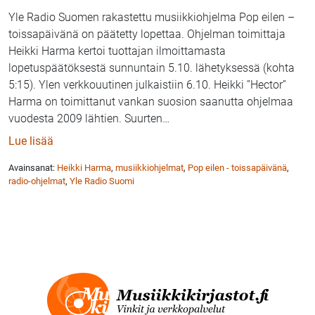
Yle Radio Suomen rakastettu musiikkiohjelma Pop eilen –
toissapäivänä on päätetty lopettaa. Ohjelman toimittaja
Heikki Harma kertoi tuottajan ilmoittamasta
lopetuspäätöksestä sunnuntain 5.10. lähetyksessä (kohta
5:15). Ylen verkkouutinen julkaistiin 6.10. Heikki ”Hector”
Harma on toimittanut vankan suosion saanutta ohjelmaa
vuodesta 2009 lähtien. Suurten
…
: Heikki Harman suosittu musiikkiohjelma Pop eilen 
Lue lisää
Avainsanat:
Heikki Harma
,
musiikkiohjelmat
,
Pop eilen - toissapäivänä
,
radio-ohjelmat
,
Yle Radio Suomi