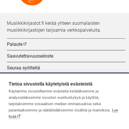
Musiikkikirjastot.fi kerää yhteen suomalaisten
musiikkikirjastojen tarjoamia verkkopalveluita.
Palaute
Saavutettavuusseloste
Seuraa syötteitä
Evästeasetukset
Tietoa sivustolla käytetyistä evästeistä
Käytämme sivustollamme evästeitä kerätäksemme ja
Seuraa meitä:
analysoidaksemme sivuston suorituskykyä ja käyttöä,
tarjotaksemme sosiaalisen median ominaisuuksia sekä
parantaaksemme ja räätälöidäksemme sisältöä ja mainoksia.
Lue
lisää