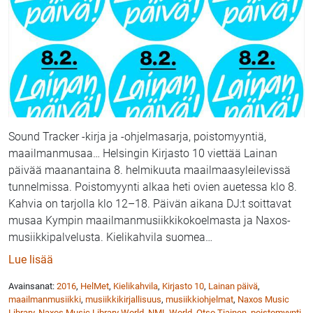
Sound Tracker -kirja ja -ohjelmasarja, poistomyyntiä,
maailmanmusaa… Helsingin Kirjasto 10 viettää Lainan
päivää maanantaina 8. helmikuuta maailmaasyleilevissä
tunnelmissa. Poistomyynti alkaa heti ovien auetessa klo 8.
Kahvia on tarjolla klo 12–18. Päivän aikana DJ:t soittavat
musaa Kympin maailmanmusiikkikokoelmasta ja Naxos-
musiikkipalvelusta. Kielikahvila suomea
…
: Kirjasto 10 viettää Lainan päivää 8.2. – Liimatta, 
Lue lisää
Avainsanat:
2016
,
HelMet
,
Kielikahvila
,
Kirjasto 10
,
Lainan päivä
,
maailmanmusiikki
,
musiikkikirjallisuus
,
musiikkiohjelmat
,
Naxos Music
Library
,
Naxos Music Library World
,
NML World
,
Otso Tiainen
,
poistomyynti
,