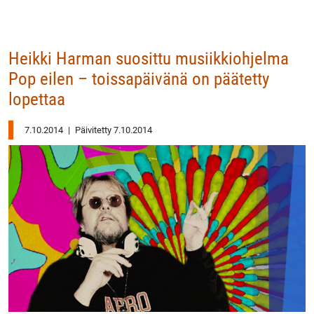
Heikki Harman suosittu musiikkiohjelma
Pop eilen – toissapäivänä on päätetty
lopettaa
7.10.2014
|
Päivitetty 7.10.2014