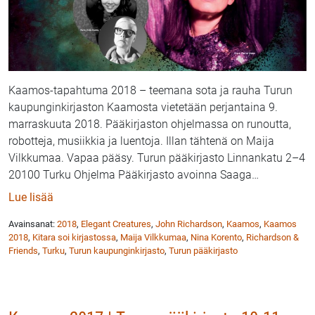
Kaamos-tapahtuma 2018 – teemana sota ja rauha Turun
kaupunginkirjaston Kaamosta vietetään perjantaina 9.
marraskuuta 2018. Pääkirjaston ohjelmassa on runoutta,
robotteja, musiikkia ja luentoja. Illan tähtenä on Maija
Vilkkumaa. Vapaa pääsy. Turun pääkirjasto Linnankatu 2–4
20100 Turku Ohjelma Pääkirjasto avoinna Saaga
…
: Kaamos 2018 | Turun pääkirjasto 9.11.
Lue lisää
Avainsanat:
2018
,
Elegant Creatures
,
John Richardson
,
Kaamos
,
Kaamos
2018
,
Kitara soi kirjastossa
,
Maija Vilkkumaa
,
Nina Korento
,
Richardson &
Friends
,
Turku
,
Turun kaupunginkirjasto
,
Turun pääkirjasto