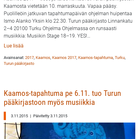
Kaamosta vietetään 10. marraskuuta. Vapaa pääsy.
Puolilleöin jatkuvan tapahtumapäivän ohjelman huipentaa
Ismo Alanko Yksin klo 22.30. Turun pääkirjasto Linnankatu
2–4 20100 Turku Ohjelma Ohjelmassa on runsaasti
musiikkia: Musiikin Stage 18–19. YES!
…
: Kaamos 2017 | Turun pääkirjasto 10.11.
Lue lisää
Avainsanat:
2017
,
Kaamos
,
Kaamos 2017
,
Kaamos-tapahtuma
,
Turku
,
Turun pääkirjasto
Kaamos-tapahtuma pe 6.11. tuo Turun
pääkirjastoon myös musiikkia
3.11.2015
|
Päivitetty 3.11.2015