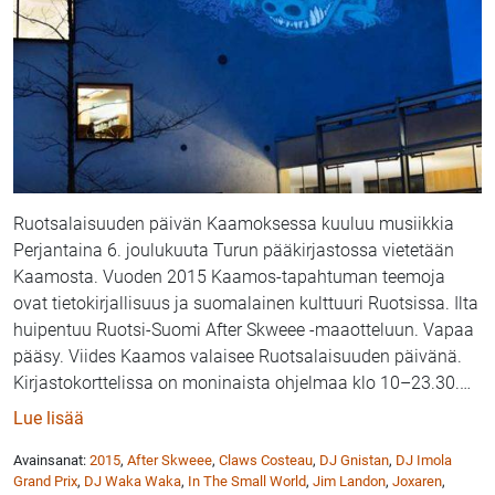
Ruotsalaisuuden päivän Kaamoksessa kuuluu musiikkia
Perjantaina 6. joulukuuta Turun pääkirjastossa vietetään
Kaamosta. Vuoden 2015 Kaamos-tapahtuman teemoja
ovat tietokirjallisuus ja suomalainen kulttuuri Ruotsissa. Ilta
huipentuu Ruotsi-Suomi After Skweee -maaotteluun. Vapaa
pääsy. Viides Kaamos valaisee Ruotsalaisuuden päivänä.
Kirjastokorttelissa on moninaista ohjelmaa klo 10–23.30.
…
: Kaamos-tapahtuma pe 6.11. tuo Turun pääkirjasto
Lue lisää
Avainsanat:
2015
,
After Skweee
,
Claws Costeau
,
DJ Gnistan
,
DJ Imola
Grand Prix
,
DJ Waka Waka
,
In The Small World
,
Jim Landon
,
Joxaren
,