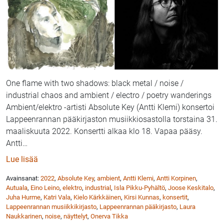
One flame with two shadows: black metal / noise /
industrial chaos and ambient / electro / poetry wanderings
Ambient/elektro -artisti Absolute Key (Antti Klemi) konsertoi
Lappeenrannan pääkirjaston musiikkiosastolla torstaina 31.
maaliskuuta 2022. Konsertti alkaa klo 18. Vapaa pääsy.
Antti
…
: Absolute Key esiintyy Lappeenrannan musiikkikirjas
Lue lisää
Avainsanat:
2022
,
Absolute Key
,
ambient
,
Antti Klemi
,
Antti Korpinen
,
Autuala
,
Eino Leino
,
elektro
,
industrial
,
Isla Pikku-Pyhältö
,
Joose Keskitalo
,
Juha Hurme
,
Katri Vala
,
Kielo Kärkkäinen
,
Kirsi Kunnas
,
konsertit
,
Lappeenrannan musiikkikirjasto
,
Lappeenrannan pääkirjasto
,
Laura
Naukkarinen
,
noise
,
näyttelyt
,
Onerva Tikka