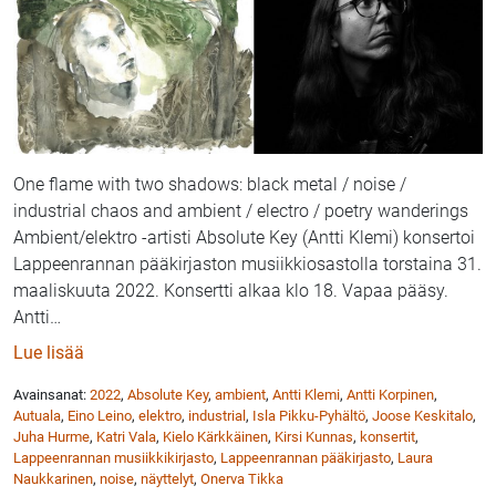
One flame with two shadows: black metal / noise /
industrial chaos and ambient / electro / poetry wanderings
Ambient/elektro -artisti Absolute Key (Antti Klemi) konsertoi
Lappeenrannan pääkirjaston musiikkiosastolla torstaina 31.
maaliskuuta 2022. Konsertti alkaa klo 18. Vapaa pääsy.
Antti
…
: Absolute Key esiintyy Lappeenrannan musiikkikirjas
Lue lisää
Avainsanat:
2022
,
Absolute Key
,
ambient
,
Antti Klemi
,
Antti Korpinen
,
Autuala
,
Eino Leino
,
elektro
,
industrial
,
Isla Pikku-Pyhältö
,
Joose Keskitalo
,
Juha Hurme
,
Katri Vala
,
Kielo Kärkkäinen
,
Kirsi Kunnas
,
konsertit
,
Lappeenrannan musiikkikirjasto
,
Lappeenrannan pääkirjasto
,
Laura
Naukkarinen
,
noise
,
näyttelyt
,
Onerva Tikka