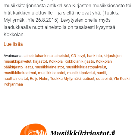
musiikkitarjonnasta artikkelissa Kirjaston musiikkiosasto toi
hitit kaikkien ulottuville – ja siellä ne ovat yhä. (Tuukka
Myllymäki, Yle 26.8.2015). Levytysten ohella myös
laadukkaalla nuottiaineistolla on tasaisesti kysyntää.
Kokkolan
…
: Yle: Kokkolan kirjaston musiikkitarjonta on huippu
Lue lisää
Avainsanat:
aineistohankinta
,
aineistot
,
CD-levyt
,
hankinta
,
kirjastojen
musiikkipalvelut
,
kirjastot
,
Kokkola
,
Kokkolan kirjasto
,
Kokkolan
pääkirjasto
,
laatu
,
musiikkiaineistot
,
musiikkikirjastopalvelut
,
musiikkikokoelmat
,
musiikkiosastot
,
musiikkipalvelut
,
nuotit
,
nuottiaineistot
,
Reijo Holm
,
Tuukka Myllymäki
,
uutiset
,
uutisointi
,
Yle Keski-
Pohjanmaa