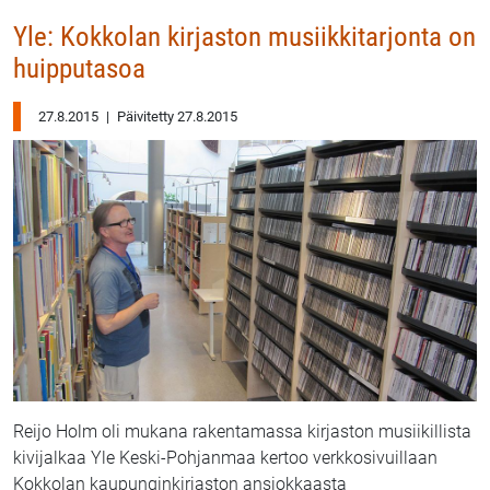
Yle: Kokkolan kirjaston musiikkitarjonta on
huipputasoa
27.8.2015
|
Päivitetty 27.8.2015
Reijo Holm oli mukana rakentamassa kirjaston musiikillista
kivijalkaa Yle Keski-Pohjanmaa kertoo verkkosivuillaan
Kokkolan kaupunginkirjaston ansiokkaasta