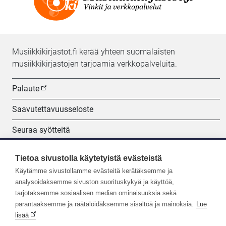
Musiikkikirjastot.fi kerää yhteen suomalaisten
musiikkikirjastojen tarjoamia verkkopalveluita.
Palaute
Saavutettavuusseloste
Seuraa syötteitä
Evästeasetukset
Tietoa sivustolla käytetyistä evästeistä
Käytämme sivustollamme evästeitä kerätäksemme ja
Seuraa meitä:
analysoidaksemme sivuston suorituskykyä ja käyttöä,
tarjotaksemme sosiaalisen median ominaisuuksia sekä
parantaaksemme ja räätälöidäksemme sisältöä ja mainoksia.
Lue
lisää