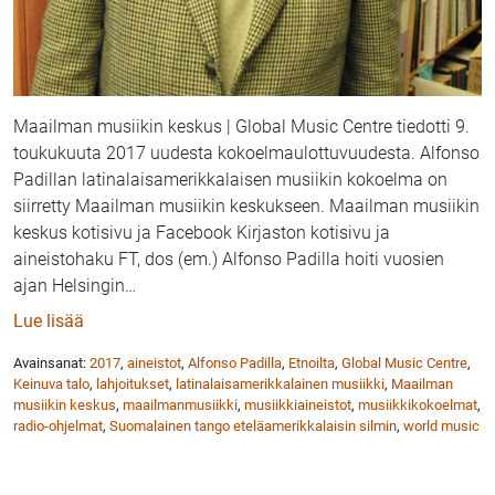
Maailman musiikin keskus | Global Music Centre tiedotti 9.
toukukuuta 2017 uudesta kokoelmaulottuvuudesta. Alfonso
Padillan latinalaisamerikkalaisen musiikin kokoelma on
siirretty Maailman musiikin keskukseen. Maailman musiikin
keskus kotisivu ja Facebook Kirjaston kotisivu ja
aineistohaku FT, dos (em.) Alfonso Padilla hoiti vuosien
ajan Helsingin
…
: Maailman musiikin keskukselle Alfonso Padillan me
Lue lisää
Avainsanat:
2017
,
aineistot
,
Alfonso Padilla
,
Etnoilta
,
Global Music Centre
,
Keinuva talo
,
lahjoitukset
,
latinalaisamerikkalainen musiikki
,
Maailman
musiikin keskus
,
maailmanmusiikki
,
musiikkiaineistot
,
musiikkikokoelmat
,
radio-ohjelmat
,
Suomalainen tango eteläamerikkalaisin silmin
,
world music