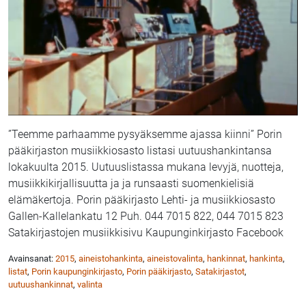
”Teemme parhaamme pysyäksemme ajassa kiinni” Porin
pääkirjaston musiikkiosasto listasi uutuushankintansa
lokakuulta 2015. Uutuuslistassa mukana levyjä, nuotteja,
musiikkikirjallisuutta ja ja runsaasti suomenkielisiä
elämäkertoja. Porin pääkirjasto Lehti- ja musiikkiosasto
Gallen-Kallelankatu 12 Puh. 044 7015 822, 044 7015 823
Satakirjastojen musiikkisivu Kaupunginkirjasto Facebook
Avainsanat:
2015
,
aineistohankinta
,
aineistovalinta
,
hankinnat
,
hankinta
,
listat
,
Porin kaupunginkirjasto
,
Porin pääkirjasto
,
Satakirjastot
,
uutuushankinnat
,
valinta