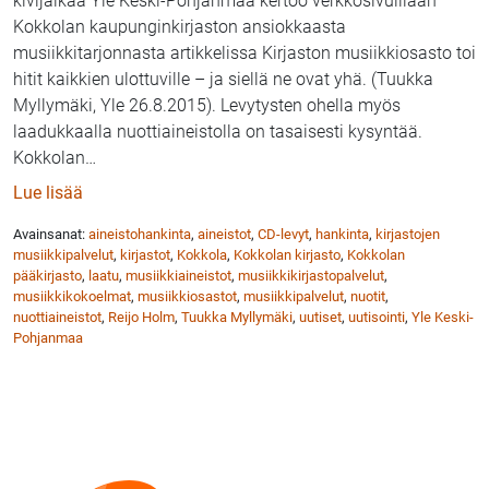
kivijalkaa Yle Keski-Pohjanmaa kertoo verkkosivuillaan
Kokkolan kaupunginkirjaston ansiokkaasta
musiikkitarjonnasta artikkelissa Kirjaston musiikkiosasto toi
hitit kaikkien ulottuville – ja siellä ne ovat yhä. (Tuukka
Myllymäki, Yle 26.8.2015). Levytysten ohella myös
laadukkaalla nuottiaineistolla on tasaisesti kysyntää.
Kokkolan
…
: Yle: Kokkolan kirjaston musiikkitarjonta on huippu
Lue lisää
Avainsanat:
aineistohankinta
,
aineistot
,
CD-levyt
,
hankinta
,
kirjastojen
musiikkipalvelut
,
kirjastot
,
Kokkola
,
Kokkolan kirjasto
,
Kokkolan
pääkirjasto
,
laatu
,
musiikkiaineistot
,
musiikkikirjastopalvelut
,
musiikkikokoelmat
,
musiikkiosastot
,
musiikkipalvelut
,
nuotit
,
nuottiaineistot
,
Reijo Holm
,
Tuukka Myllymäki
,
uutiset
,
uutisointi
,
Yle Keski-
Pohjanmaa