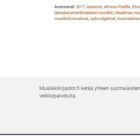
Avainsanat:
2017
,
aineistot
,
Alfonso Padilla
,
Etno
latinalaisamerikkalainen musiikki
,
Maailman mus
musiikkikokoelmat
,
radio-ohjelmat
,
Suomalainen 
Musiikkikirjastot.fi kerää yhteen suomalaisten
verkkopalveluita.