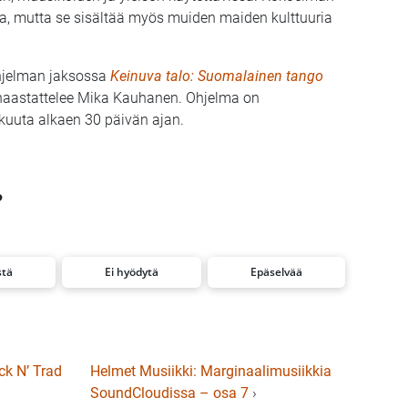
a, mutta se sisältää myös muiden maiden kulttuuria
-ohjelman jaksossa
Keinuva talo: Suomalainen tango
 haastattelee Mika Kauhanen. Ohjelma on
kuuta alkaen 30 päivän ajan.
?
stä
Ei hyödytä
Epäselvää
ck N’ Trad
Helmet Musiikki: Marginaalimusiikkia
SoundCloudissa – osa 7
›