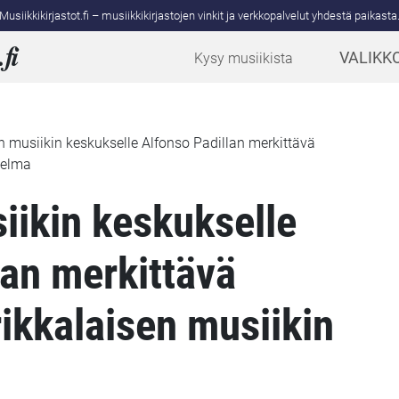
Musiikkikirjastot.fi – musiikkikirjastojen vinkit ja verkkopalvelut yhdestä paikasta
.
fi
VALIKK
Kysy musiikista
 musiikin keskukselle Alfonso Padillan merkittävä
oelma
ikin keskukselle
lan merkittävä
rikkalaisen musiikin