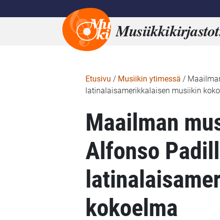
Musiikkikirjastot
Etusivu
/
Musiikin ytimessä
/
Maailman
latinalaisamerikkalaisen musiikin kok
Maailman musi
Alfonso Padil
latinalaisame
kokoelma