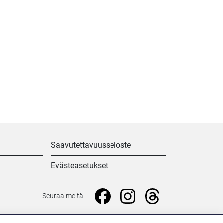
Saavutettavuusseloste
Evästeasetukset
Seuraa meitä: