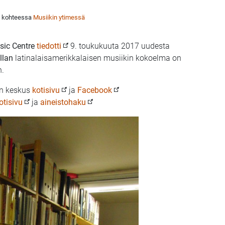
u kohteessa
Musiikin ytimessä
sic Centre
tiedotti
9. toukukuuta 2017 uudesta
llan
latinalaisamerikkalaisen musiikin kokoelma on
n.
n keskus
kotisivu
ja
Facebook
otisivu
ja
aineistohaku