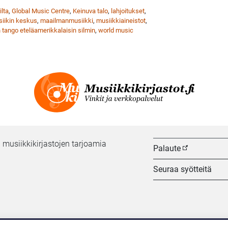
ilta
,
Global Music Centre
,
Keinuva talo
,
lahjoitukset
,
iikin keskus
,
maailmanmusiikki
,
musiikkiaineistot
,
tango eteläamerikkalaisin silmin
,
world music
 musiikkikirjastojen tarjoamia
Palaute
Seuraa syötteitä