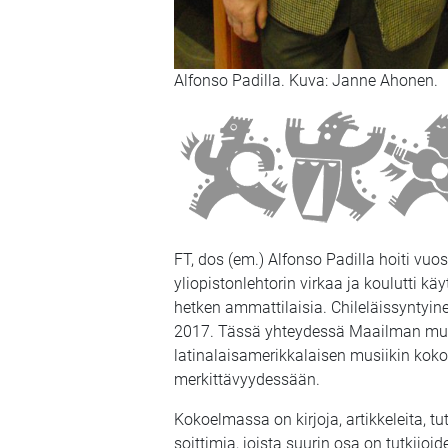
Alfonso Padilla. Kuva: Janne Ahonen.
FT, dos (em.) Alfonso Padilla hoiti vuo
yliopistonlehtorin virkaa ja koulutti
hetken ammattilaisia. Chileläissyntyin
2017. Tässä yhteydessä Maailman musii
latinalaisamerikkalaisen musiikin kok
merkittävyydessään.
Kokoelmassa on kirjoja, artikkeleita, tu
soittimia, joista suurin osa on tutkijo