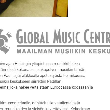
sien ajan Helsingin yliopistossa musiikkitieteen
 käytännössä kokonaisen sukupolven musiikin tämän
en Padilla jäi eläkkeelle opetustyöstä helmikuussa
kin keskukseen siirrettiin Padillan
oelma, joka hakee vertaistaan Euroopassa koossaan ja
tkimusmateriaalia, äänitteitä, kuvatallenteita ja
iden, muusikoiden ja yleisön käytettävissä. Kokoelman