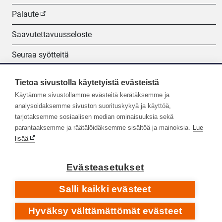
Palaute
Saavutettavuusseloste
Seuraa syötteitä
Evästeasetukset
Tietoa sivustolla käytetyistä evästeistä
Käytämme sivustollamme evästeitä kerätäksemme ja
Seuraa meitä:
analysoidaksemme sivuston suorituskykyä ja käyttöä,
tarjotaksemme sosiaalisen median ominaisuuksia sekä
parantaaksemme ja räätälöidäksemme sisältöä ja mainoksia.
Lue
lisää
Evästeasetukset
Salli kaikki evästeet
Hyväksy välttämättömät evästeet