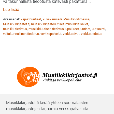
valtakunnallista tiedotusta kätevästi pakattuna.
…
: Kuvakaruselli Musiikin ytimessä kirjastojen käyttö
Lue lisää
Avainsanat:
kirjastouutiset
,
kuvakaruselli
,
Musiikin ytimessä
,
Musiikkikirjastot.fi
,
musiikkikirjastouutiset
,
musiikkisisällöt
,
musiikkitiedotus
,
musiikkiuutiset
,
tiedotus
,
upokkeet
,
uutiset
,
uutisointi
,
valtakunnallinen tiedotus
,
verkkopalvelut
,
verkkosivut
,
verkkotiedotus
Musiikkikirjastot.fi kerää yhteen suomalaisten
musiikkikirjastojen tarjoamia verkkopalveluita.