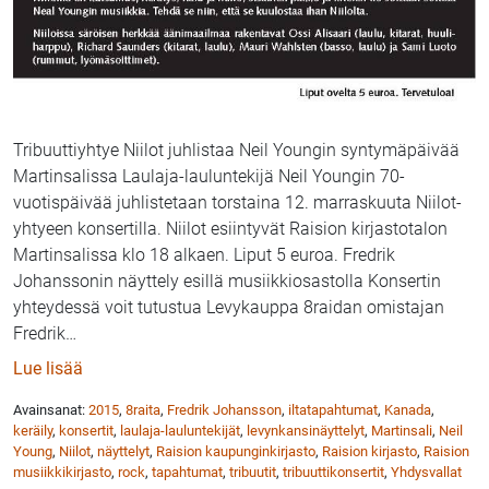
Tribuuttiyhtye Niilot juhlistaa Neil Youngin syntymäpäivää
Martinsalissa Laulaja-lauluntekijä Neil Youngin 70-
vuotispäivää juhlistetaan torstaina 12. marraskuuta Niilot-
yhtyeen konsertilla. Niilot esiintyvät Raision kirjastotalon
Martinsalissa klo 18 alkaen. Liput 5 euroa. Fredrik
Johanssonin näyttely esillä musiikkiosastolla Konsertin
yhteydessä voit tutustua Levykauppa 8raidan omistajan
Fredrik
…
: Niilot konsertissa Raision kirjastotalon Martinsalis
Lue lisää
Avainsanat:
2015
,
8raita
,
Fredrik Johansson
,
iltatapahtumat
,
Kanada
,
keräily
,
konsertit
,
laulaja-lauluntekijät
,
levynkansinäyttelyt
,
Martinsali
,
Neil
Young
,
Niilot
,
näyttelyt
,
Raision kaupunginkirjasto
,
Raision kirjasto
,
Raision
musiikkikirjasto
,
rock
,
tapahtumat
,
tribuutit
,
tribuuttikonsertit
,
Yhdysvallat