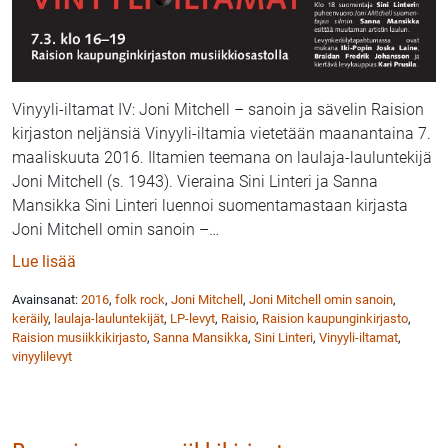
Vinyyli-iltamat IV: Joni Mitchell – sanoin ja sävelin Raision
kirjaston neljänsiä Vinyyli-iltamia vietetään maanantaina 7.
maaliskuuta 2016. Iltamien teemana on laulaja-lauluntekijä
Joni Mitchell (s. 1943). Vieraina Sini Linteri ja Sanna
Mansikka Sini Linteri luennoi suomentamastaan kirjasta
Joni Mitchell omin sanoin –
…
: Vinyyli-iltamat Raision kirjastossa jälleen 7.3.
Lue lisää
Avainsanat:
2016
,
folk rock
,
Joni Mitchell
,
Joni Mitchell omin sanoin
,
keräily
,
laulaja-lauluntekijät
,
LP-levyt
,
Raisio
,
Raision kaupunginkirjasto
,
Raision musiikkikirjasto
,
Sanna Mansikka
,
Sini Linteri
,
Vinyyli-iltamat
,
vinyylilevyt