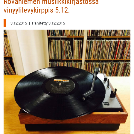
Rovaniemen musiikkikirjastossa
vinyylilevykirppis 5.12.
3.12.2015
|
Päivitetty 3.12.2015