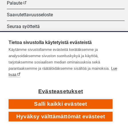
Palaute
Saavutettavuusseloste
Seuraa syötteitä
Evästeasetukset
Tietoa sivustolla käytetyistä evästeistä
Käytämme sivustollamme evästeitä kerätäksemme ja
Seuraa meitä:
analysoidaksemme sivuston suorituskykyä ja käyttöä,
tarjotaksemme sosiaalisen median ominaisuuksia sekä
parantaaksemme ja räätälöidäksemme sisältöä ja mainoksia.
Lue
lisää
Evästeasetukset
Salli kaikki evästeet
Hyväksy välttämättömät evästeet