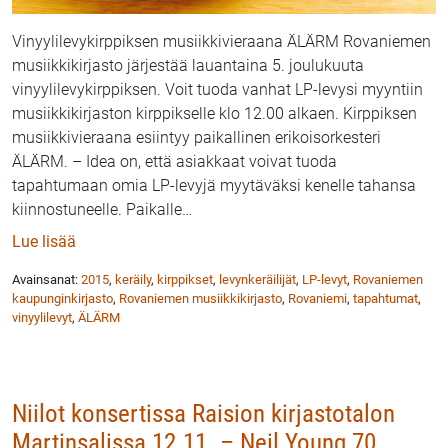
Vinyylilevykirppiksen musiikkivieraana ÄLÄRM Rovaniemen
musiikkikirjasto järjestää lauantaina 5. joulukuuta
vinyylilevykirppiksen. Voit tuoda vanhat LP-levysi myyntiin
musiikkikirjaston kirppikselle klo 12.00 alkaen. Kirppiksen
musiikkivieraana esiintyy paikallinen erikoisorkesteri
ÄLÄRM. – Idea on, että asiakkaat voivat tuoda
tapahtumaan omia LP-levyjä myytäväksi kenelle tahansa
kiinnostuneelle. Paikalle
…
: Rovaniemen musiikkikirjastossa vinyylilevykirppis 5
Lue lisää
Avainsanat:
2015
,
keräily
,
kirppikset
,
levynkeräilijät
,
LP-levyt
,
Rovaniemen
kaupunginkirjasto
,
Rovaniemen musiikkikirjasto
,
Rovaniemi
,
tapahtumat
,
vinyylilevyt
,
ÄLÄRM
Niilot konsertissa Raision kirjastotalon
Martinsalissa 12.11. – Neil Young 70