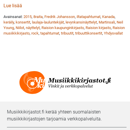
: Niilot konsertissa Raision kirjastotalon Martinsalis
Lue lisää
Avainsanat:
2015
,
8raita
,
Fredrik Johansson
,
iltatapahtumat
,
Kanada
,
keräily
,
konsertit
,
laulaja-lauluntekijät
,
levynkansinäyttelyt
,
Martinsali
,
Neil
Young
,
Niilot
,
näyttelyt
,
Raision kaupunginkirjasto
,
Raision kirjasto
,
Raision
musiikkikirjasto
,
rock
,
tapahtumat
,
tribuutit
,
tribuuttikonsertit
,
Yhdysvallat
Musiikkikirjastot.fi kerää yhteen suomalaisten
musiikkikirjastojen tarjoamia verkkopalveluita.