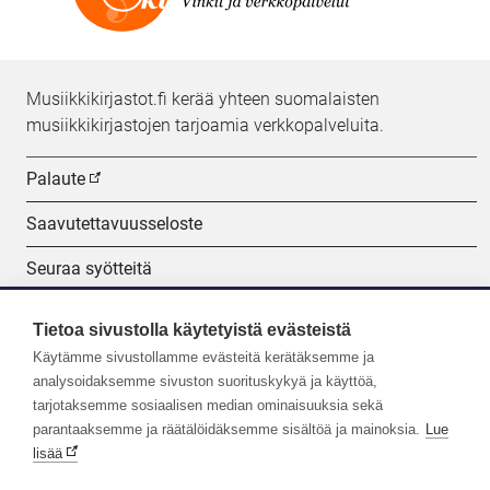
Musiikkikirjastot.fi kerää yhteen suomalaisten
musiikkikirjastojen tarjoamia verkkopalveluita.
Palaute
Saavutettavuusseloste
Seuraa syötteitä
Evästeasetukset
Tietoa sivustolla käytetyistä evästeistä
Käytämme sivustollamme evästeitä kerätäksemme ja
Seuraa meitä:
analysoidaksemme sivuston suorituskykyä ja käyttöä,
tarjotaksemme sosiaalisen median ominaisuuksia sekä
parantaaksemme ja räätälöidäksemme sisältöä ja mainoksia.
Lue
lisää