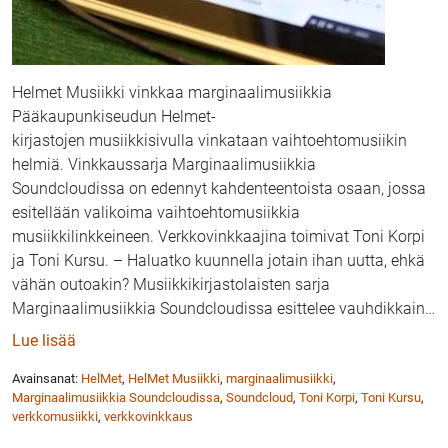
Helmet Musiikki vinkkaa marginaalimusiikkia
Pääkaupunkiseudun Helmet-
kirjastojen musiikkisivulla vinkataan vaihtoehtomusiikin
helmiä. Vinkkaussarja Marginaalimusiikkia
Soundcloudissa on edennyt kahdenteentoista osaan, jossa
esitellään valikoima vaihtoehtomusiikkia
musiikkilinkkeineen. Verkkovinkkaajina toimivat Toni Korpi
ja Toni Kursu. – Haluatko kuunnella jotain ihan uutta, ehkä
vähän outoakin? Musiikkikirjastolaisten sarja
Marginaalimusiikkia Soundcloudissa esittelee vauhdikkain
…
: Helmet Musiikki: Marginaalimusiikkia SoundCloudi
Lue lisää
Avainsanat:
HelMet
,
HelMet Musiikki
,
marginaalimusiikki
,
Marginaalimusiikkia Soundcloudissa
,
Soundcloud
,
Toni Korpi
,
Toni Kursu
,
verkkomusiikki
,
verkkovinkkaus