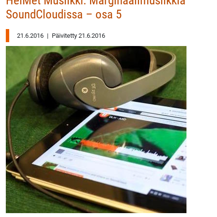
HelMet Musiikki: Marginaalimusiikkia
SoundCloudissa – osa 5
21.6.2016
|
Päivitetty 21.6.2016