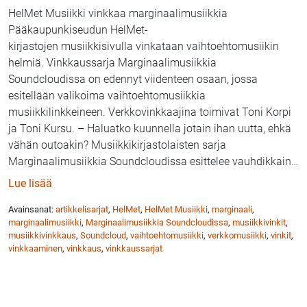
HelMet Musiikki vinkkaa marginaalimusiikkia
Pääkaupunkiseudun HelMet-
kirjastojen musiikkisivulla vinkataan vaihtoehtomusiikin
helmiä. Vinkkaussarja Marginaalimusiikkia
Soundcloudissa on edennyt viidenteen osaan, jossa
esitellään valikoima vaihtoehtomusiikkia
musiikkilinkkeineen. Verkkovinkkaajina toimivat Toni Korpi
ja Toni Kursu. – Haluatko kuunnella jotain ihan uutta, ehkä
vähän outoakin? Musiikkikirjastolaisten sarja
Marginaalimusiikkia Soundcloudissa esittelee vauhdikkain
…
: HelMet Musiikki: Marginaalimusiikkia SoundCloudi
Lue lisää
Avainsanat:
artikkelisarjat
,
HelMet
,
HelMet Musiikki
,
marginaali
,
marginaalimusiikki
,
Marginaalimusiikkia Soundcloudissa
,
musiikkivinkit
,
musiikkivinkkaus
,
Soundcloud
,
vaihtoehtomusiikki
,
verkkomusiikki
,
vinkit
,
vinkkaaminen
,
vinkkaus
,
vinkkaussarjat