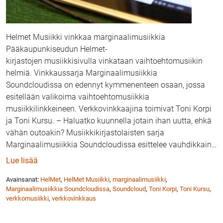
Helmet Musiikki vinkkaa marginaalimusiikkia
Pääkaupunkiseudun Helmet-
kirjastojen musiikkisivulla vinkataan vaihtoehtomusiikin
helmiä. Vinkkaussarja Marginaalimusiikkia
Soundcloudissa on edennyt kymmenenteen osaan, jossa
esitellään valikoima vaihtoehtomusiikkia
musiikkilinkkeineen. Verkkovinkkaajina toimivat Toni Korpi
ja Toni Kursu. – Haluatko kuunnella jotain ihan uutta, ehkä
vähän outoakin? Musiikkikirjastolaisten sarja
Marginaalimusiikkia Soundcloudissa esittelee vauhdikkain
…
: Helmet Musiikki: Marginaalimusiikkia SoundCloudi
Lue lisää
Avainsanat:
HelMet
,
HelMet Musiikki
,
marginaalimusiikki
,
Marginaalimusiikkia Soundcloudissa
,
Soundcloud
,
Toni Korpi
,
Toni Kursu
,
verkkomusiikki
,
verkkovinkkaus