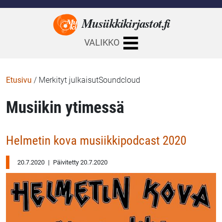
Musiikkikirjastot.
fi
VALIKKO
Etusivu
/
Merkityt julkaisutSoundcloud
Musiikin ytimessä
Helmetin kova musiikkipodcast 2020
20.7.2020
|
Päivitetty 20.7.2020