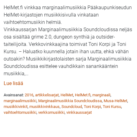
HelMet.fi vinkkaa marginaalimusiikkia Pääkaupunkiseudun
HelMet-kirjastojen musiikkisivulla vinkataan
vaihtoehtomusiikin helmiä.
Vinkkaussarjan Marginaalimusiikkia Soundcloudissa neljäs
osa sisältää grime 2.0, dungeon synthiä ja outsider-
taiteilijoita. Verkkovinkkaajina toimivat Toni Korpi ja Toni
Kursu. – Haluatko kuunnella jotain ihan uutta, ehkä vähän
outoakin? Musiikkikirjastolaisten sarja Marginaalimusiikkia
Soundcloudissa esittelee vauhdikkain sanankääntein
musiikkia,
…
: HelMet.fi: Marginaalimusiikkia Soundcloudissa, osa
Lue lisää
Avainsanat:
2016
,
artikkelisarjat
,
HelMet
,
HelMet.fi
,
marginaali
,
marginaalimusiikki
,
Marginaalimusiikkia Soundcloudissa
,
Musa-HelMet
,
musiikkivinkit
,
musiikkivinkkaus
,
Soundcloud
,
Toni Korpi
,
Toni Kursu
,
vaihtoehtomusiikki
,
verkkomusiikki
,
vinkkaussarjat