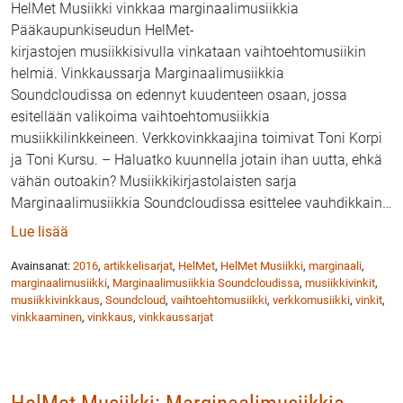
HelMet Musiikki vinkkaa marginaalimusiikkia
Pääkaupunkiseudun HelMet-
kirjastojen musiikkisivulla vinkataan vaihtoehtomusiikin
helmiä. Vinkkaussarja Marginaalimusiikkia
Soundcloudissa on edennyt kuudenteen osaan, jossa
esitellään valikoima vaihtoehtomusiikkia
musiikkilinkkeineen. Verkkovinkkaajina toimivat Toni Korpi
ja Toni Kursu. – Haluatko kuunnella jotain ihan uutta, ehkä
vähän outoakin? Musiikkikirjastolaisten sarja
Marginaalimusiikkia Soundcloudissa esittelee vauhdikkain
…
: HelMet Musiikki: Marginaalimusiikkia SoundCloudi
Lue lisää
Avainsanat:
2016
,
artikkelisarjat
,
HelMet
,
HelMet Musiikki
,
marginaali
,
marginaalimusiikki
,
Marginaalimusiikkia Soundcloudissa
,
musiikkivinkit
,
musiikkivinkkaus
,
Soundcloud
,
vaihtoehtomusiikki
,
verkkomusiikki
,
vinkit
,
vinkkaaminen
,
vinkkaus
,
vinkkaussarjat