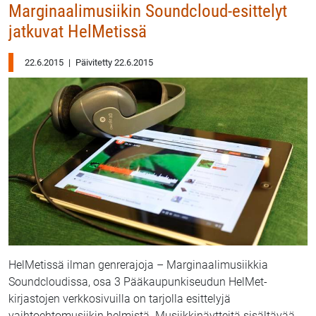
Marginaalimusiikin Soundcloud-esittelyt
jatkuvat HelMetissä
22.6.2015
|
Päivitetty 22.6.2015
HelMetissä ilman genrerajoja – Marginaalimusiikkia
Soundcloudissa, osa 3 Pääkaupunkiseudun HelMet-
kirjastojen verkkosivuilla on tarjolla esittelyjä
vaihtoehtomusiikin helmistä. Musiikkinäytteitä sisältävää