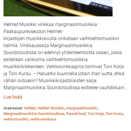
Helmet Musiikki vinkkaa marginaalimusiikkia
Pääkaupunkiseudun Helmet-
kirjastojen musiikkisivulla vinkataan vaihtoehtomusiikin
helmiä. Vinkkaussarja Marginaalimusiikkia
Soundcloudissa on edennyt yhdenteentoista osaan, jossa
esitellään valikoima vaihtoehtomusiikkia
musiikkilinkkeineen. Verkkovinkkaajina toimivat Toni Korpi
ja Toni Kursu. – Haluatko kuunnella jotain ihan uutta, ehkä
vähän outoakin? Musiikkikirjastolaisten sarja
Marginaalimusiikkia Soundcloudissa esittelee vauhdikkain
…
: Helmet Musiikki: Marginaalimusiikkia SoundCloudi
Lue lisää
Avainsanat:
HelMet
,
HelMet Musiikki
,
marginaalimusiikki
,
Marginaalimusiikkia Soundcloudissa
,
Soundcloud
,
Toni Korpi
,
Toni Kursu
,
verkkomusiikki
,
verkkovinkkaus