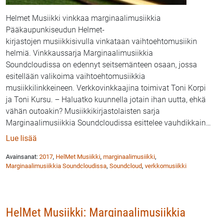
Helmet Musiikki vinkkaa marginaalimusiikkia
Pääkaupunkiseudun Helmet-
kirjastojen musiikkisivulla vinkataan vaihtoehtomusiikin
helmiä. Vinkkaussarja Marginaalimusiikkia
Soundcloudissa on edennyt seitsemänteen osaan, jossa
esitellään valikoima vaihtoehtomusiikkia
musiikkilinkkeineen. Verkkovinkkaajina toimivat Toni Korpi
ja Toni Kursu. – Haluatko kuunnella jotain ihan uutta, ehkä
vähän outoakin? Musiikkikirjastolaisten sarja
Marginaalimusiikkia Soundcloudissa esittelee vauhdikkain
…
: Helmet Musiikki: Marginaalimusiikkia SoundCloudi
Lue lisää
Avainsanat:
2017
,
HelMet Musiikki
,
marginaalimusiikki
,
Marginaalimusiikkia Soundcloudissa
,
Soundcloud
,
verkkomusiikki
HelMet Musiikki: Marginaalimusiikkia