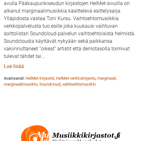
avulla Pääkaupunkiseudun kirjastojen HelMet-sivuilla on
alkanut marginaalimusiikkia käsittelevä esittelysarja.
Ylläpidosta vastaa Toni Kursu. Vaihtoehtomusiikkia
verkkopalvelusta tuo esille joka kuukausi vaihtuvan
soittolistan Soundcloud-palvelun vaihtoehtoisista helmistä.
Soundcloudia käyttävät nykyään sekä paikkansa
vakiinnuttaneet ”oikeat” artistit että demotasolla toimivat
tulevat tähdet tai
…
: HelMet nostaa esiin vaihtoehtomusiikkia Soundclo
Lue lisää
Avainsanat:
HelMet-kirjastot
,
HelMet-verkkokirjasto
,
marginaali
,
marginaalimusiikki
,
Soundcloud
,
vaihtoehtomusiikki