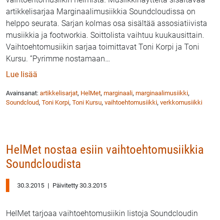
artikkelisarjaa Marginaalimusiikkia Soundcloudissa on
helppo seurata. Sarjan kolmas osa sisältää assosiatiivista
musiikkia ja footworkia. Soittolista vaihtuu kuukausittain.
Vaihtoehtomusiikin sarjaa toimittavat Toni Korpi ja Toni
Kursu. ”Pyrimme nostamaan
…
: Marginaalimusiikin Soundcloud-esittelyt jatkuvat H
Lue lisää
Avainsanat:
artikkelisarjat
,
HelMet
,
marginaali
,
marginaalimusiikki
,
Soundcloud
,
Toni Korpi
,
Toni Kursu
,
vaihtoehtomusiikki
,
verkkomusiikki
HelMet nostaa esiin vaihtoehtomusiikkia
Soundcloudista
30.3.2015
|
Päivitetty 30.3.2015
HelMet tarjoaa vaihtoehtomusiikin listoja Soundcloudin