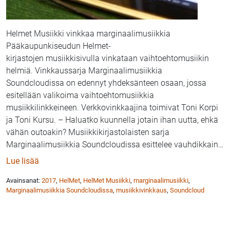
Helmet Musiikki vinkkaa marginaalimusiikkia
Pääkaupunkiseudun Helmet-
kirjastojen musiikkisivulla vinkataan vaihtoehtomusiikin
helmiä. Vinkkaussarja Marginaalimusiikkia
Soundcloudissa on edennyt yhdeksänteen osaan, jossa
esitellään valikoima vaihtoehtomusiikkia
musiikkilinkkeineen. Verkkovinkkaajina toimivat Toni Korpi
ja Toni Kursu. – Haluatko kuunnella jotain ihan uutta, ehkä
vähän outoakin? Musiikkikirjastolaisten sarja
Marginaalimusiikkia Soundcloudissa esittelee vauhdikkain
…
: Helmet Musiikki: Marginaalimusiikkia SoundCloudi
Lue lisää
Avainsanat:
2017
,
HelMet
,
HelMet Musiikki
,
marginaalimusiikki
,
Marginaalimusiikkia Soundcloudissa
,
musiikkivinkkaus
,
Soundcloud