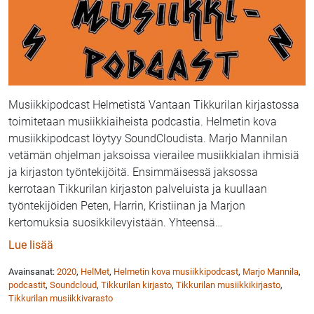
Musiikkipodcast Helmetistä Vantaan Tikkurilan kirjastossa
toimitetaan musiikkiaiheista podcastia. Helmetin kova
musiikkipodcast löytyy SoundCloudista. Marjo Mannilan
vetämän ohjelman jaksoissa vierailee musiikkialan ihmisiä
ja kirjaston työntekijöitä. Ensimmäisessä jaksossa
kerrotaan Tikkurilan kirjaston palveluista ja kuullaan
työntekijöiden Peten, Harrin, Kristiinan ja Marjon
kertomuksia suosikkilevyistään. Yhteensä
…
: Helmetin kova musiikkipodcast 2020
Lue lisää
Avainsanat:
2020
,
HelMet
,
Helmetin kova musiikkipodcast
,
Marjo Mannila
,
podcastit
,
Soundcloud
,
Tikkurilan kirjasto
,
Tikkurilan musiikkikirjasto
,
Tikkurilan musiikkivarasto