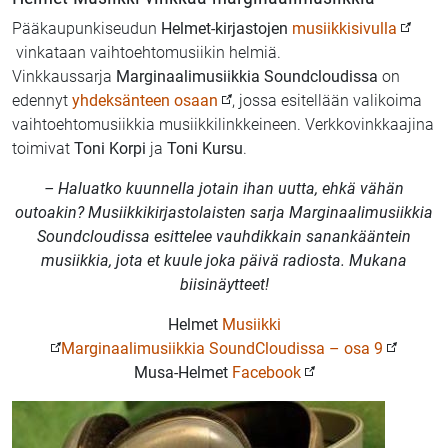
Pääkaupunkiseudun
Helmet-kirjastojen
musiikkisivulla
vinkataan vaihtoehtomusiikin helmiä.
Vinkkaussarja
Marginaalimusiikkia Soundcloudissa
on
edennyt
yhdeksänteen osaan
, jossa esitellään valikoima
vaihtoehtomusiikkia musiikkilinkkeineen. Verkkovinkkaajina
toimivat
Toni Korpi
ja
Toni Kursu
.
– Haluatko kuunnella jotain ihan uutta, ehkä vähän
outoakin? Musiikkikirjastolaisten sarja Marginaalimusiikkia
Soundcloudissa esittelee vauhdikkain sanankääntein
musiikkia, jota et kuule joka päivä radiosta. Mukana
biisinäytteet!
Helmet
Musiikki
Marginaalimusiikkia SoundCloudissa – osa 9
Musa-Helmet
Facebook