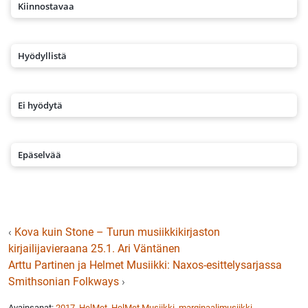
Kiinnostavaa
Hyödyllistä
Ei hyödytä
Epäselvää
‹
Kova kuin Stone – Turun musiikkikirjaston
kirjailijavieraana 25.1. Ari Väntänen
Arttu Partinen ja Helmet Musiikki: Naxos-esittelysarjassa
Smithsonian Folkways
›
Avainsanat:
2017
,
HelMet
,
HelMet Musiikki
,
marginaalimusiikki
,