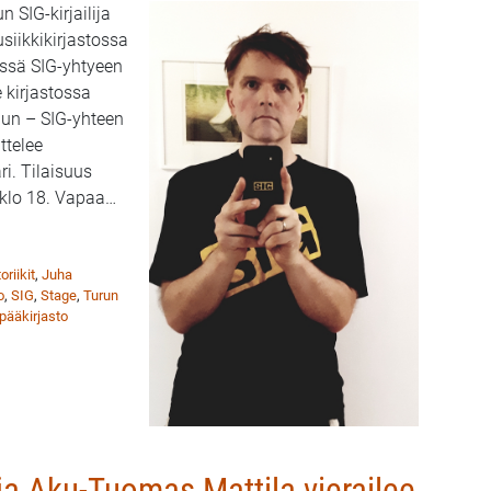
 SIG-kirjailija
siikkikirjastossa
essä SIG-yhtyeen
 kirjastossa
un – SIG-yhteen
ttelee
i. Tilaisuus
 klo 18. Vapaa
…
Aku-Tuomas Mattila ja SIGin Juha Oksanen vierailevat Turun musiik
oriikit
,
Juha
o
,
SIG
,
Stage
,
Turun
pääkirjasto
taja Aku-Tuomas Mattila vierailee