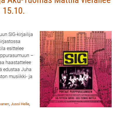
 15.10.
un SIG-kirjailija
irjastossa
la esittelee
urppurasumuun –
jaa haastattelee
Giä edustaa Juha
ton musiikki- ja
ku-Tuomas Mattila vierailee Raision kirjastossa ma 15.10.
sanen
,
Jussi Helle
,