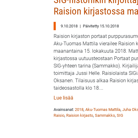
Raision kirjastossa ma
9.10.2018
|
Päivitetty 15.10.2018
Raision kirjaston portaat purppurasumu
Aku-Tuomas Mattila vierailee Raision k
maanantaina 15. lokakuuta 2018. Matti
kirjastossa uutuusteostaan Portaat p
SIG-yhteen tarina (Sammakko). Kirjaili
toimittaja Jussi Helle. Raisiolaista SI
Oksanen. Tilaisuus alkaa Raision kirjas
taideosastolla klo 18.
…
: SIG-historiikin kirjoittaja A
Lue lisää
Avainsanat:
2018
,
Aku-Tuomas Mattila
,
Juha Ok
Raisio
,
Raision kirjasto
,
Sammakko
,
SIG