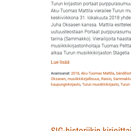
Turun kirjaston portaat purppurasumuun
Aku-Tuomas Mattila vierailee Turun mu
keskiviikkona 31. lokakuuta 2018 yhd
Juha Oksasen kanssa. Mattila esittelee
uutuusteostaan Portaat purppurasumu
tarina (Sammakko). Vierailijoita haasta
musiikkikirjastonhoitaja Tuomas Pelttar
alkaa Turun musiikkikirjaston Stagella
: SIG-historiikin kirjoittaja 
Lue lisää
Avainsanat:
2018
,
Aku-Tuomas Mattila
,
bändihist
Oksanen
,
musiikkikirjallisuus
,
Raisio
,
Sammakk
kaupunginkirjasto
,
Turun musiikkikirjasto
,
Turun 
SIG-historiikin kirjoit