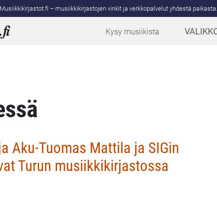
Musiikkikirjastot.fi – musiikkikirjastojen vinkit ja verkkopalvelut yhdestä paikasta
.
fi
VALIKK
Kysy musiikista
essä
taja Aku-Tuomas Mattila ja SIGin
at Turun musiikkikirjastossa