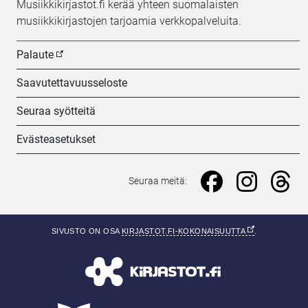
Musiikkikirjastot.fi kerää yhteen suomalaisten
musiikkikirjastojen tarjoamia verkkopalveluita.
Palaute
Saavutettavuusseloste
Seuraa syötteitä
Evästeasetukset
Seuraa meitä: