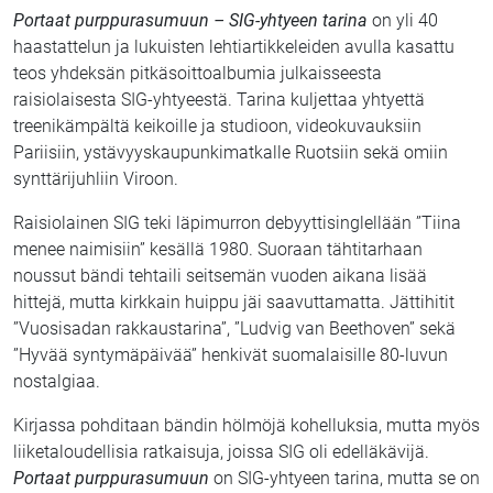
Portaat purppurasumuun – SIG-yhtyeen tarina
on yli 40
haastattelun ja lukuisten lehtiartikkeleiden avulla kasattu
teos yhdeksän pitkäsoittoalbumia julkaisseesta
raisiolaisesta SIG-yhtyeestä. Tarina kuljettaa yhtyettä
treenikämpältä keikoille ja studioon, videokuvauksiin
Pariisiin, ystävyyskaupunkimatkalle Ruotsiin sekä omiin
synttärijuhliin Viroon.
Raisiolainen SIG teki läpimurron debyyttisinglellään ”Tiina
menee naimisiin” kesällä 1980. Suoraan tähtitarhaan
noussut bändi tehtaili seitsemän vuoden aikana lisää
hittejä, mutta kirkkain huippu jäi saavuttamatta. Jättihitit
”Vuosisadan rakkaustarina”, ”Ludvig van Beethoven” sekä
”Hyvää syntymäpäivää” henkivät suomalaisille 80-luvun
nostalgiaa.
Kirjassa pohditaan bändin hölmöjä kohelluksia, mutta myös
liiketaloudellisia ratkaisuja, joissa SIG oli edelläkävijä.
Portaat purppurasumuun
on SIG-yhtyeen tarina, mutta se on