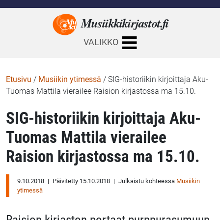
Musiikkikirjastot.
fi
VALIKKO
Etusivu
/
Musiikin ytimessä
/
SIG-historiikin kirjoittaja Aku-
Tuomas Mattila vierailee Raision kirjastossa ma 15.10.
SIG-historiikin kirjoittaja Aku-
Tuomas Mattila vierailee
Raision kirjastossa ma 15.10.
9.10.2018
|
Päivitetty 15.10.2018
|
Julkaistu kohteessa
Musiikin
ytimessä
Raision kirjaston portaat purppurasumuun