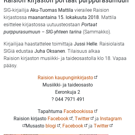
SIG-kirjailija
Aku-Tuomas Mattila
vierailee Raision
kirjastossa
maanantaina 15. lokakuuta 2018
. Mattila
esittelee kirjastossa uutuusteostaan
Portaat
purppurasumuun – SIG-yhteen tarina
(Sammakko).
Kirjailijaa haastattelee toimittaja
Jussi Helle
. Raisiolaista
SIGiä edustaa
Juha Oksanen
. Tilaisuus alkaa
Raision kirjaston musiikki- ja taideosastolla klo 18. Vapaa
pääsy.
Raision kaupunginkirjasto
Musiikki- ja taideosasto
Eeronkuja 2
? 044 7971 491
Tapahtuma
Facebookissa
Raision kirjasto
Facebook
,
Twitter
ja
Instagram
Musasto
blogi
,
Facebook
ja
Twitter