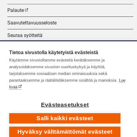
Palaute
Saavutettavuusseloste
Seuraa syötteitä
Evästeasetukset
Tietoa sivustolla käytetyistä evästeistä
Käytämme sivustollamme evästeitä kerätäksemme ja
Seuraa meitä:
analysoidaksemme sivuston suorituskykyä ja käyttöä,
tarjotaksemme sosiaalisen median ominaisuuksia sekä
parantaaksemme ja räätälöidäksemme sisältöä ja mainoksia.
Lue
lisää
Evästeasetukset
Salli kaikki evästeet
Hyväksy välttämättömät evästeet