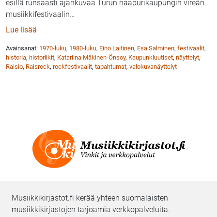
esillä runsaasti ajankuvaa Turun naapurikaupungin vireän
musiikkifestivaalin
…
: Kaupunkiuutiset: Raisrock-näyttely esillä Raision m
Lue lisää
Avainsanat:
1970-luku
,
1980-luku
,
Eino Laitinen
,
Esa Salminen
,
festivaalit
,
historia
,
historiikit
,
Katariina Mäkinen-Önsoy
,
Kaupunkiuutiset
,
näyttelyt
,
Raisio
,
Raisrock
,
rockfestivaalit
,
tapahtumat
,
valokuvanäyttelyt
Musiikkikirjastot.fi kerää yhteen suomalaisten
musiikkikirjastojen tarjoamia verkkopalveluita.