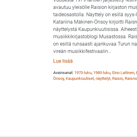
avautuu yleisölle Raision kirjaston musi
taideosastolla. Näyttely on esillä syys
Katariina Mäkinen-Önsoy kirjoitti Raisr
näyttelystä Kaupunkiuutisissa. Aiheest
musiikkikirjastoblogi Musastossa. Rais
on esillä runsaasti ajankuvaa Turun n
vireän musiikkifestivaalin
…
: Kaupunkiuutiset: Raisrock-nä
Lue lisää
Avainsanat:
1970-luku
,
1980-luku
,
Eino Laitinen
,
Önsoy
,
Kaupunkiuutiset
,
näyttelyt
,
Raisio
,
Raisro