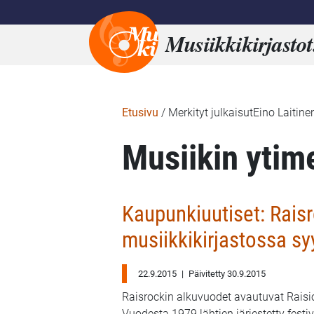
Musiikkikirjastot
Etusivu
/
Merkityt julkaisutEino Laitine
Musiikin ytim
Kaupunkiuutiset: Raisr
musiikkikirjastossa s
22.9.2015
|
Päivitetty 30.9.2015
Raisrockin alkuvuodet avautuvat Raisi
Vuodesta 1979 lähtien järjestetty festi