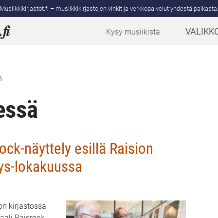
Musiikkikirjastot.fi – musiikkikirjastojen vinkit ja verkkopalvelut yhdestä paikasta
.
fi
VALIKK
Kysy musiikista
n
essä
ock-näyttely esillä Raision
yys-lokakuussa
on kirjastossa
vaali Raisrock