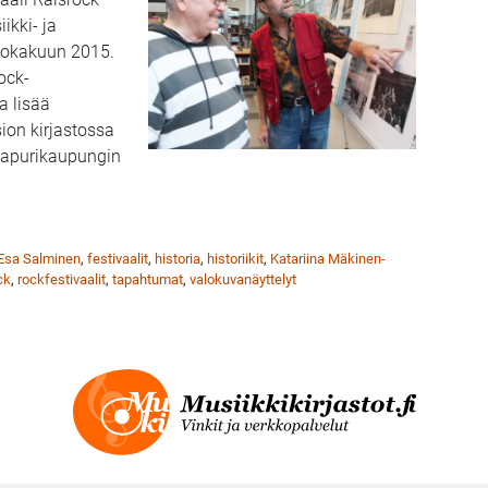
ikki- ja
-lokakuun 2015.
ock-
a lisää
ion kirjastossa
aapurikaupungin
yttely esillä Raision musiikkikirjastossa syys-lokakuussa
Esa Salminen
,
festivaalit
,
historia
,
historiikit
,
Katariina Mäkinen-
ck
,
rockfestivaalit
,
tapahtumat
,
valokuvanäyttelyt