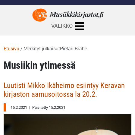
Musiikkikirjastot.
fi
VALIKKO
Etusivu
/
Merkityt julkaisutPietari Brahe
Musiikin ytimessä
Luutisti Mikko Ikäheimo esiintyy Keravan
kirjaston aamusoitossa la 20.2.
15.2.2021
|
Päivitetty 15.2.2021