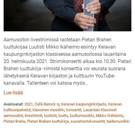
Aamusoiton livestriimissä raotetaan Pietari Brahen
luuttukirjaa Luutisti Mikko Ikäheimo esiintyy Keravan
kaupunginkirjaston klassisessa aamusoitossa lauantaina
20. helmikuuta 2021. Striimikonsertti alkaa klo 10.30. Pietari
Brahen luuttukirja -nimistä konserttia voi seurata suorana
lähetyksenä Keravan kirjaston ja kulttuurin YouTube-
kanavalla. Tallenteen voi katsoa myös
…
: Luutisti Mikko Ikäheimo esiintyy Keravan kirjaston
Lue lisää
Avainsanat:
2021
,
Café Barock ry
,
Keravan kaupunginkirjasto
,
Keravan
kulttuuripalvelut
,
klassinen musiikki
,
konsertit
,
Lauantain klassiset
aamusoitot
,
livestriimit
,
luutistit
,
luuttu
,
luuttumusiikki
,
Mikko Ikäheimo
,
Pietari Brahe
,
Pietari Brahen luuttukirja
,
suoratoistokonsertit
,
taidemusiikki