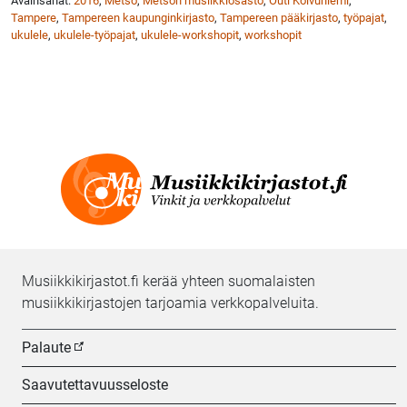
Avainsanat:
2016
,
Metso
,
Metson musiikkiosasto
,
Outi Koivuniemi
,
Tampere
,
Tampereen kaupunginkirjasto
,
Tampereen pääkirjasto
,
työpajat
,
ukulele
,
ukulele-työpajat
,
ukulele-workshopit
,
workshopit
Musiikkikirjastot.fi kerää yhteen suomalaisten
musiikkikirjastojen tarjoamia verkkopalveluita.
Palaute
Saavutettavuusseloste