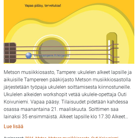
Metson musiikkiosasto, Tampere: ukulelen alkeet lapsille ja
aikuisille Tampereen pääkirjasto Metson musiikkiosastolla
järjestetään työpaja ukulelen soittamisesta kiinnostuneille.
Ukulelen alkeiden workshopit vetää ukulele-opettaja Outi
Koivuniemi. Vapaa pääsy. Tilaisuudet pidetään kahdessa
osassa maanantaina 21. maaliskuuta. Soittimen saa
lainaksi 35 ensimmäistä. Alkeet lapsille klo 17.30 Alkeet
…
: Outi Koivuniemen ukulele-workshopit lapsille ja ai
Lue lisää