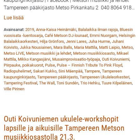
kaupunginkirjasto | Facebook | Metson musiikki ja lehdet
Tampereen pääkirjasto Metso Pirkankatu 2 040 8064 918
…
: Metson musiikissa soi koko syksyn
Lue lisää
Avainsanat:
2019
,
Anna-Kaisa Heinämäki
,
Balalaikka ilman rajoja
,
Bluesin
vuosisata -luentosarja
,
Café Metson DJ-lounaat
,
Emmi Nuorgam
,
Helsingin
Balalaikkaorkesteri
,
Hilja Grönfors
,
Jenni Lares
,
Juha Hurme
,
Juhani
Koivisto
,
Jukka Nousiainen
,
Mara Balls
,
Maria Mattila
,
Matti Laipio
,
Metso
,
Metso LIVE
,
Metson musiikki ja lehdet
,
Metson musiikkiosasto
,
Mikael
Mattila
,
Mikko Kangasjärvi
,
Musaimprovisaatio-työpaja
,
Outi Koivuniemi
,
Piirpauke
,
poikakuorot
,
Pulse
,
Pulse – Finnish Tribute To Pink Floyd
,
Radiopuhelimet
,
Sakari Kukko
,
Sini Mäenpää
,
Tampere
,
Tampereen
kaupunginkirjasto
,
Tampereen pääkirjasto
,
Tampereen Ukuleleorkesteri
,
Tampering Festival
,
The Wall
,
Toni Sundén
,
Trio Hehku
,
Tuure Kilpeläinen
,
Ville Pirinen
Outi Koivuniemen ukulele-workshopit
lapsille ja aikuisille Tampereen Metson
musiikkiosastolla 21.3.