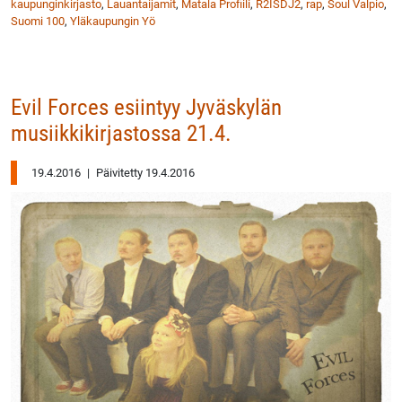
kaupunginkirjasto
,
Lauantaijamit
,
Matala Profiili
,
R2ISDJ2
,
rap
,
Soul Valpio
,
Suomi 100
,
Yläkaupungin Yö
Evil Forces esiintyy Jyväskylän
musiikkikirjastossa 21.4.
19.4.2016
|
Päivitetty 19.4.2016