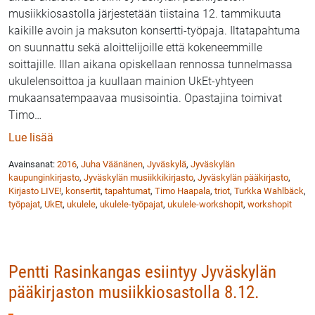
musiikkiosastolla järjestetään tiistaina 12. tammikuuta
kaikille avoin ja maksuton konsertti-työpaja. Iltatapahtuma
on suunnattu sekä aloittelijoille että kokeneemmille
soittajille. Illan aikana opiskellaan rennossa tunnelmassa
ukulelensoittoa ja kuullaan mainion UkEt-yhtyeen
mukaansatempaavaa musisointia. Opastajina toimivat
Timo
…
: Kirjasto LIVE! – ukuleletrio UkEt pitää työpajaa ja 
Lue lisää
Avainsanat:
2016
,
Juha Väänänen
,
Jyväskylä
,
Jyväskylän
kaupunginkirjasto
,
Jyväskylän musiikkikirjasto
,
Jyväskylän pääkirjasto
,
Kirjasto LIVE!
,
konsertit
,
tapahtumat
,
Timo Haapala
,
triot
,
Turkka Wahlbäck
,
työpajat
,
UkEt
,
ukulele
,
ukulele-työpajat
,
ukulele-workshopit
,
workshopit
Pentti Rasinkangas esiintyy Jyväskylän
pääkirjaston musiikkiosastolla 8.12.