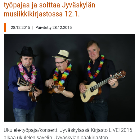
työpajaa ja soittaa Jyväskylän
musiikkikirjastossa 12.1.
28.12.2015
|
Päivitetty 28.12.2015
Ukulele-työpaja/konsertti Jyväskylässä Kirjasto LIVE! 2016
alkaa ukulelen sävelin. Jyväskylän pääkirjaston