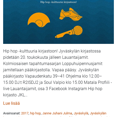
Hip hop -kulttuuria kirjastoon! Jyväskylän kirjastossa
pidetään 20. toukokuuta jälleen Lauantaijamit.
Kolmiosaisen tapahtumasarjan Loppuhuipennusjamit
jamitellaan pääkirjastolla. Vapaa pääsy. Jyväskylän
pääkirjasto Vapaudenkatu 39–41 Ohjelma klo 12.00–
15.00 DJ:t R2ISDJ2 ja Soul Valpio klo 15.00 Matala Profiili -
live Lauantaijamit, osa 3 Facebook Instagram Hip hop
kirjasto JKL
…
: Hip hop -kulttuurin Lauantaijamit Jyväskylän kirjas
Lue lisää
Avainsanat:
2017
,
hip hop
,
Janne Juhani Julma
,
Jyväskylä
,
Jyväskylän