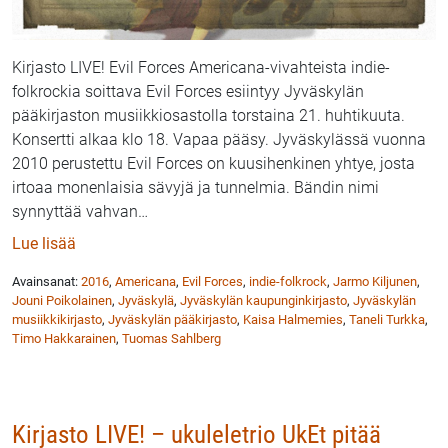
Kirjasto LIVE! Evil Forces Americana-vivahteista indie-
folkrockia soittava Evil Forces esiintyy Jyväskylän
pääkirjaston musiikkiosastolla torstaina 21. huhtikuuta.
Konsertti alkaa klo 18. Vapaa pääsy. Jyväskylässä vuonna
2010 perustettu Evil Forces on kuusihenkinen yhtye, josta
irtoaa monenlaisia sävyjä ja tunnelmia. Bändin nimi
synnyttää vahvan
…
: Evil Forces esiintyy Jyväskylän musiikkikirjastossa 
Lue lisää
Avainsanat:
2016
,
Americana
,
Evil Forces
,
indie-folkrock
,
Jarmo Kiljunen
,
Jouni Poikolainen
,
Jyväskylä
,
Jyväskylän kaupunginkirjasto
,
Jyväskylän
musiikkikirjasto
,
Jyväskylän pääkirjasto
,
Kaisa Halmemies
,
Taneli Turkka
,
Timo Hakkarainen
,
Tuomas Sahlberg
Kirjasto LIVE! – ukuleletrio UkEt pitää